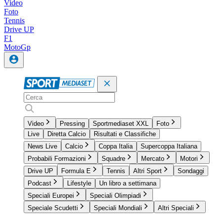
Video
Foto
Tennis
Drive UP
F1
MotoGp
Video
Pressing
Sportmediaset XXL
Foto
Live
Diretta Calcio
Risultati e Classifiche
News Live
Calcio
Coppa Italia
Supercoppa Italiana
Probabili Formazioni
Squadre
Mercato
Motori
Drive UP
Formula E
Tennis
Altri Sport
Sondaggi
Podcast
Lifestyle
Un libro a settimana
Speciali Europei
Speciali Olimpiadi
Speciale Scudetti
Speciali Mondiali
Altri Speciali