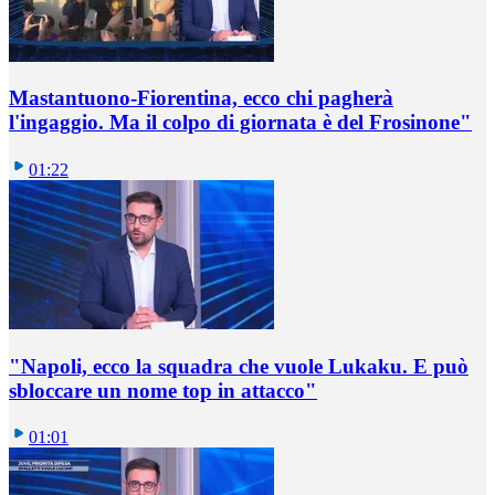
Mastantuono-Fiorentina, ecco chi pagherà
l'ingaggio. Ma il colpo di giornata è del Frosinone"
01:22
"Napoli, ecco la squadra che vuole Lukaku. E può
sbloccare un nome top in attacco"
01:01