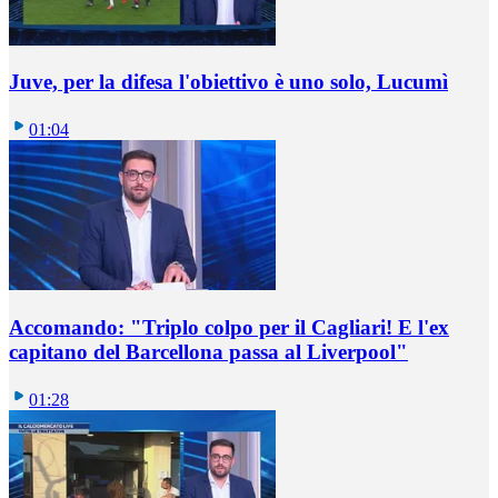
Juve, per la difesa l'obiettivo è uno solo, Lucumì
01:04
Accomando: "Triplo colpo per il Cagliari! E l'ex
capitano del Barcellona passa al Liverpool"
01:28