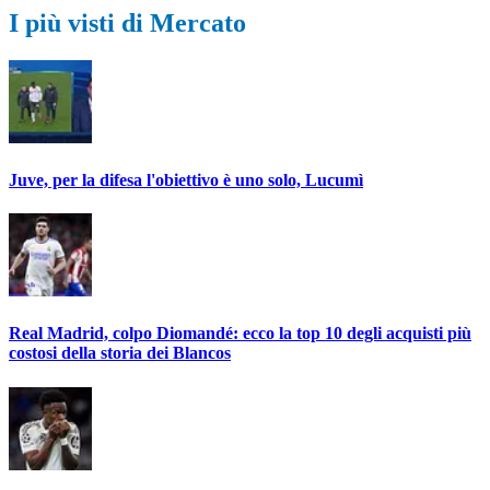
I più visti di Mercato
Juve, per la difesa l'obiettivo è uno solo, Lucumì
Real Madrid, colpo Diomandé: ecco la top 10 degli acquisti più
costosi della storia dei Blancos