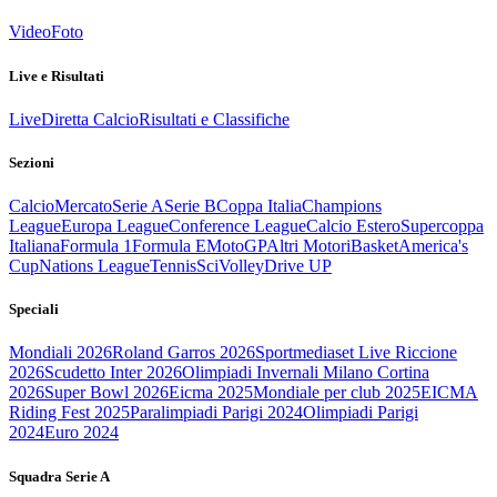
Video
Foto
Live e Risultati
Live
Diretta Calcio
Risultati e Classifiche
Sezioni
Calcio
Mercato
Serie A
Serie B
Coppa Italia
Champions
League
Europa League
Conference League
Calcio Estero
Supercoppa
Italiana
Formula 1
Formula E
MotoGP
Altri Motori
Basket
America's
Cup
Nations League
Tennis
Sci
Volley
Drive UP
Speciali
Mondiali 2026
Roland Garros 2026
Sportmediaset Live Riccione
2026
Scudetto Inter 2026
Olimpiadi Invernali Milano Cortina
2026
Super Bowl 2026
Eicma 2025
Mondiale per club 2025
EICMA
Riding Fest 2025
Paralimpiadi Parigi 2024
Olimpiadi Parigi
2024
Euro 2024
Squadra Serie A