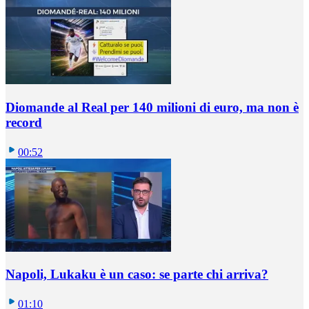
Diomande al Real per 140 milioni di euro, ma non è
record
00:52
Napoli, Lukaku è un caso: se parte chi arriva?
01:10