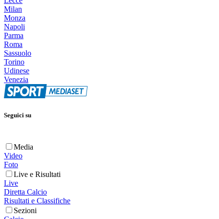
Lecce
Milan
Monza
Napoli
Parma
Roma
Sassuolo
Torino
Udinese
Venezia
Seguici su
Media
Video
Foto
Live e Risultati
Live
Diretta Calcio
Risultati e Classifiche
Sezioni