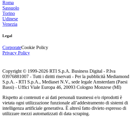
Roma
Sassuolo
Torino
Udinese
Venezia
Legal
Corporate
Cookie Policy
Privacy Policy
Copyright © 1999-
2026
RTI S.p.A. Business Digital - P.Iva
03976881007 - Tutti i diritti riservati - Per la pubblicità Mediamond
S.p.A. - RTI S.p.A., Mediaset N.V., sede legale Amsterdam (Paesi
Bassi) - Uffici Viale Europa 46, 20093 Cologno Monzese (MI)
Rispetto ai contenuti e ai dati personali trasmessi e/o riprodotti è
vietata ogni utilizzazione funzionale all’addestramento di sistemi di
intelligenza artificiale generativa. È altresì fatto divieto espresso di
utilizzare mezzi automatizzati di data scraping.