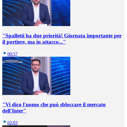
"Spalletti ha due priorità! Giornata importante per
il portiere, ma in attacco..."
00:57
"Vi dico l'uomo che può sbloccare il mercato
dell'Inter"
02:03