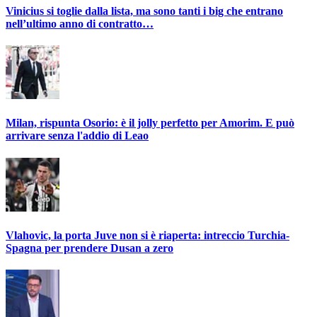
Vinicius si toglie dalla lista, ma sono tanti i big che entrano
nell’ultimo anno di contratto…
Milan, rispunta Osorio: è il jolly perfetto per Amorim. E può
arrivare senza l'addio di Leao
Vlahovic, la porta Juve non si è riaperta: intreccio Turchia-
Spagna per prendere Dusan a zero