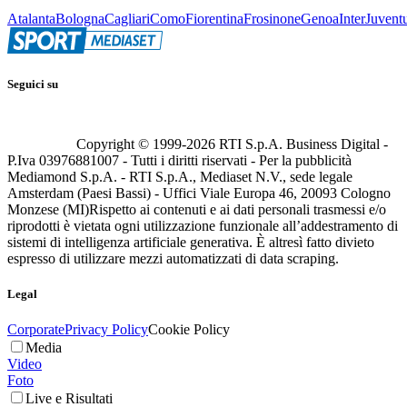
Atalanta
Bologna
Cagliari
Como
Fiorentina
Frosinone
Genoa
Inter
Juvent
Seguici su
Copyright © 1999-
2026
RTI S.p.A. Business Digital -
P.Iva 03976881007 - Tutti i diritti riservati - Per la pubblicità
Mediamond S.p.A. - RTI S.p.A., Mediaset N.V., sede legale
Amsterdam (Paesi Bassi) - Uffici Viale Europa 46, 20093 Cologno
Monzese (MI)
Rispetto ai contenuti e ai dati personali trasmessi e/o
riprodotti è vietata ogni utilizzazione funzionale all’addestramento di
sistemi di intelligenza artificiale generativa. È altresì fatto divieto
espresso di utilizzare mezzi automatizzati di data scraping.
Legal
Corporate
Privacy Policy
Cookie Policy
Media
Video
Foto
Live e Risultati