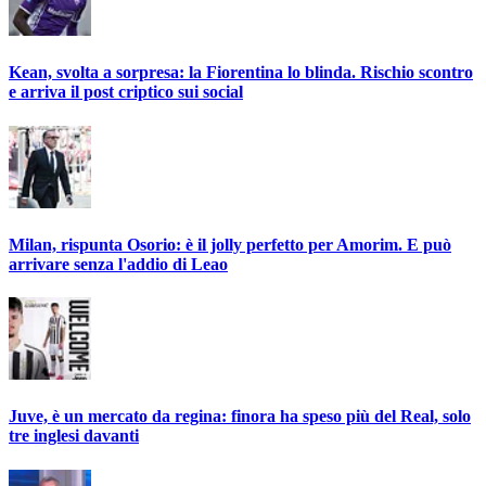
Kean, svolta a sorpresa: la Fiorentina lo blinda. Rischio scontro
e arriva il post criptico sui social
Milan, rispunta Osorio: è il jolly perfetto per Amorim. E può
arrivare senza l'addio di Leao
Juve, è un mercato da regina: finora ha speso più del Real, solo
tre inglesi davanti