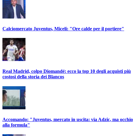
Calciomercato Juventus, Miceli: "Ore calde per il portiere"
Real Madrid, colpo Diomandé: ecco la top 10 degli acquisti più
costosi della storia dei Blancos
Accomando: "Juventus, mercato in uscita: via Adzic, ma occhio
alla formula"