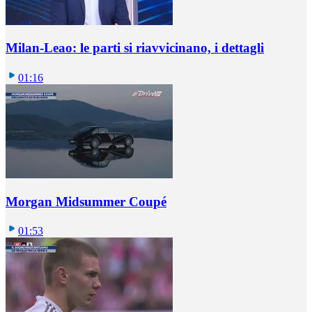
Milan-Leao: le parti si riavvicinano, i dettagli
01:16
Morgan Midsummer Coupé
01:53