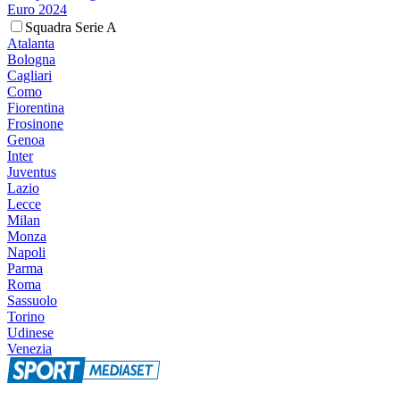
Euro 2024
Squadra Serie A
Atalanta
Bologna
Cagliari
Como
Fiorentina
Frosinone
Genoa
Inter
Juventus
Lazio
Lecce
Milan
Monza
Napoli
Parma
Roma
Sassuolo
Torino
Udinese
Venezia