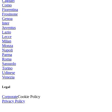
Cagliari
Como
Fiorentina
Frosinone
Genoa
Inter
Juventus
Lazio
Lecce
Milan
Monza
Napoli
Parma
Roma
Sassuolo
Torino
Udinese
Venezia
Legal
Corporate
Cookie Policy
Privacy Policy