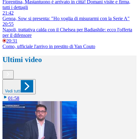
Fiorentina, Mastantuono è arrivato in città! Domani visite e firma,
tutti i dettagli
21:42
Genoa, Sow si presenta: "Ho voglia di misurarmi con la Serie A"
20:55
Napoli, trattativa calda con il Chelsea per Badiashile: ecco l'offerta
per il difensore
20:31
Como, ufficiale l'arrivo in prestito di Yan Couto
Ultimi video
Vedi tutti
01:58