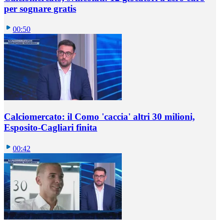
per sognare gratis
00:50
Calciomercato: il Como 'caccia' altri 30 milioni,
Esposito-Cagliari finita
00:42