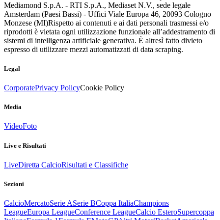
Mediamond S.p.A. - RTI S.p.A., Mediaset N.V., sede legale
Amsterdam (Paesi Bassi) - Uffici Viale Europa 46, 20093 Cologno
Monzese (MI)
Rispetto ai contenuti e ai dati personali trasmessi e/o
riprodotti è vietata ogni utilizzazione funzionale all’addestramento di
sistemi di intelligenza artificiale generativa. È altresì fatto divieto
espresso di utilizzare mezzi automatizzati di data scraping.
Legal
Corporate
Privacy Policy
Cookie Policy
Media
Video
Foto
Live e Risultati
Live
Diretta Calcio
Risultati e Classifiche
Sezioni
Calcio
Mercato
Serie A
Serie B
Coppa Italia
Champions
League
Europa League
Conference League
Calcio Estero
Supercoppa