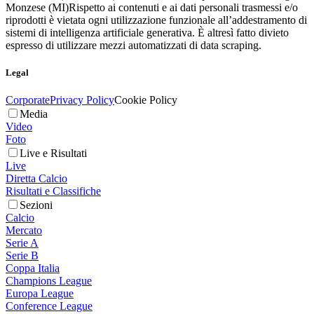
Monzese (MI)
Rispetto ai contenuti e ai dati personali trasmessi e/o
riprodotti è vietata ogni utilizzazione funzionale all’addestramento di
sistemi di intelligenza artificiale generativa. È altresì fatto divieto
espresso di utilizzare mezzi automatizzati di data scraping.
Legal
Corporate
Privacy Policy
Cookie Policy
Media
Video
Foto
Live e Risultati
Live
Diretta Calcio
Risultati e Classifiche
Sezioni
Calcio
Mercato
Serie A
Serie B
Coppa Italia
Champions League
Europa League
Conference League