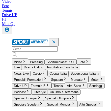
Video
Foto
Tennis
Drive UP
F1
MotoGp
Video
Pressing
Sportmediaset XXL
Foto
Live
Diretta Calcio
Risultati e Classifiche
News Live
Calcio
Coppa Italia
Supercoppa Italiana
Probabili Formazioni
Squadre
Mercato
Motori
Drive UP
Formula E
Tennis
Altri Sport
Sondaggi
Podcast
Lifestyle
Un libro a settimana
Speciali Europei
Speciali Olimpiadi
Speciale Scudetti
Speciali Mondiali
Altri Speciali