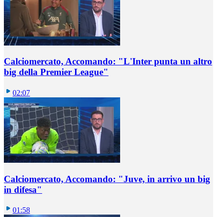
Calciomercato, Accomando: "L'Inter punta un altro
big della Premier League"
02:07
Calciomercato, Accomando: "Juve, in arrivo un big
in difesa"
01:58