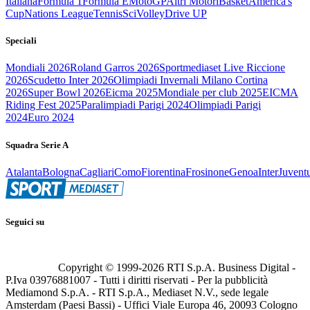
Italiana
Formula 1
Formula E
MotoGP
Altri Motori
Basket
America's
Cup
Nations League
Tennis
Sci
Volley
Drive UP
Speciali
Mondiali 2026
Roland Garros 2026
Sportmediaset Live Riccione
2026
Scudetto Inter 2026
Olimpiadi Invernali Milano Cortina
2026
Super Bowl 2026
Eicma 2025
Mondiale per club 2025
EICMA
Riding Fest 2025
Paralimpiadi Parigi 2024
Olimpiadi Parigi
2024
Euro 2024
Squadra Serie A
Atalanta
Bologna
Cagliari
Como
Fiorentina
Frosinone
Genoa
Inter
Juvent
Seguici su
Copyright © 1999-
2026
RTI S.p.A. Business Digital -
P.Iva 03976881007 - Tutti i diritti riservati - Per la pubblicità
Mediamond S.p.A. - RTI S.p.A., Mediaset N.V., sede legale
Amsterdam (Paesi Bassi) - Uffici Viale Europa 46, 20093 Cologno