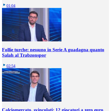
01:04
Follie turche: nessuno in Serie A guadagna quanto
Salah al Trabzonspor
02:54
Calciomercato, svincolati: 12 giocatori a zero euro