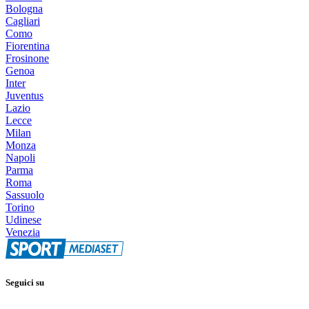
Bologna
Cagliari
Como
Fiorentina
Frosinone
Genoa
Inter
Juventus
Lazio
Lecce
Milan
Monza
Napoli
Parma
Roma
Sassuolo
Torino
Udinese
Venezia
Seguici su