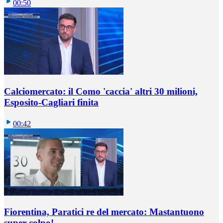
00:50
Calciomercato: il Como 'caccia' altri 30 milioni,
Esposito-Cagliari finita
00:42
Fiorentina, Paratici re del mercato: Mastantuono
super colpo!