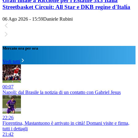
Gran finale a Riccione per l'Estathé 3x3 Italia
Streetbasket Circuit: All Star e DKB regine d'Italia
06 Ago 2026 - 15:59
Daniele Rubini
Mercato ora per ora
Vedi tutti
00:07
Napoli: dal Brasile la notizia di un contatto con Gabriel Jesus
22:26
Fiorentina, Mastantuono è arrivato in città! Domani visite e firma,
tutti i dettagli
21:42