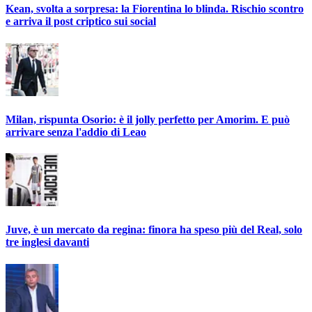
Kean, svolta a sorpresa: la Fiorentina lo blinda. Rischio scontro
e arriva il post criptico sui social
Milan, rispunta Osorio: è il jolly perfetto per Amorim. E può
arrivare senza l'addio di Leao
Juve, è un mercato da regina: finora ha speso più del Real, solo
tre inglesi davanti