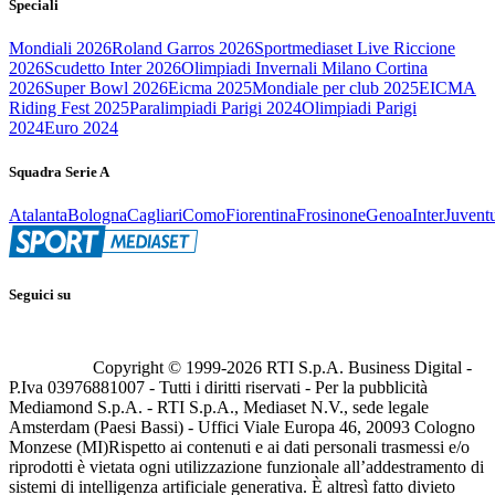
Speciali
Mondiali 2026
Roland Garros 2026
Sportmediaset Live Riccione
2026
Scudetto Inter 2026
Olimpiadi Invernali Milano Cortina
2026
Super Bowl 2026
Eicma 2025
Mondiale per club 2025
EICMA
Riding Fest 2025
Paralimpiadi Parigi 2024
Olimpiadi Parigi
2024
Euro 2024
Squadra Serie A
Atalanta
Bologna
Cagliari
Como
Fiorentina
Frosinone
Genoa
Inter
Juvent
Seguici su
Copyright © 1999-
2026
RTI S.p.A. Business Digital -
P.Iva 03976881007 - Tutti i diritti riservati - Per la pubblicità
Mediamond S.p.A. - RTI S.p.A., Mediaset N.V., sede legale
Amsterdam (Paesi Bassi) - Uffici Viale Europa 46, 20093 Cologno
Monzese (MI)
Rispetto ai contenuti e ai dati personali trasmessi e/o
riprodotti è vietata ogni utilizzazione funzionale all’addestramento di
sistemi di intelligenza artificiale generativa. È altresì fatto divieto