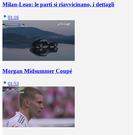
Milan-Leao: le parti si riavvicinano, i dettagli
01:16
Morgan Midsummer Coupé
01:53