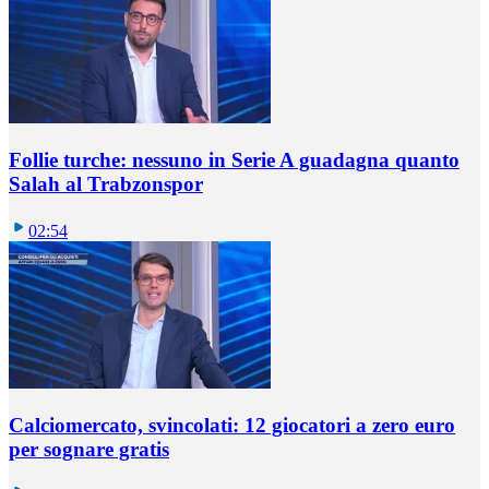
Follie turche: nessuno in Serie A guadagna quanto
Salah al Trabzonspor
02:54
Calciomercato, svincolati: 12 giocatori a zero euro
per sognare gratis