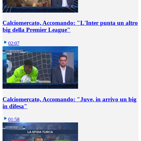
Calciomercato, Accomando: "L'Inter punta un altro
big della Premier League"
02:07
Calciomercato, Accomando: "Juve, in arrivo un big
in difesa"
01:58