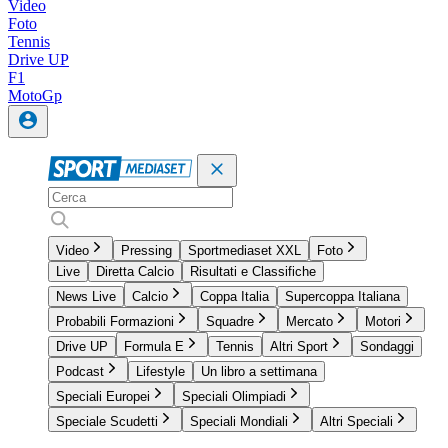
Video
Foto
Tennis
Drive UP
F1
MotoGp
Video
Pressing
Sportmediaset XXL
Foto
Live
Diretta Calcio
Risultati e Classifiche
News Live
Calcio
Coppa Italia
Supercoppa Italiana
Probabili Formazioni
Squadre
Mercato
Motori
Drive UP
Formula E
Tennis
Altri Sport
Sondaggi
Podcast
Lifestyle
Un libro a settimana
Speciali Europei
Speciali Olimpiadi
Speciale Scudetti
Speciali Mondiali
Altri Speciali