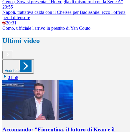
Genoa, Sow si presenta: "Ho voglia di misurarmi con la Serie A"
20:55
Napoli, trattativa calda con il Chelsea per Badiashile: ecco l'offerta
per il difensore
20:31
Como, ufficiale l'arrivo in prestito di Yan Couto
Ultimi video
Vedi tutti
01:58
Accomando: "Fiorentina, il futuro di Kean e il