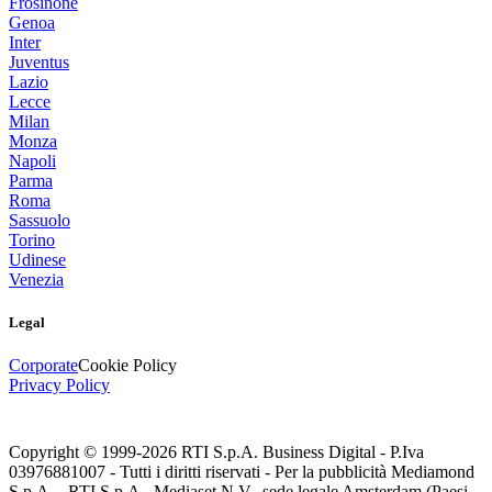
Frosinone
Genoa
Inter
Juventus
Lazio
Lecce
Milan
Monza
Napoli
Parma
Roma
Sassuolo
Torino
Udinese
Venezia
Legal
Corporate
Cookie Policy
Privacy Policy
Copyright © 1999-
2026
RTI S.p.A. Business Digital - P.Iva
03976881007 - Tutti i diritti riservati - Per la pubblicità Mediamond
S.p.A. - RTI S.p.A., Mediaset N.V., sede legale Amsterdam (Paesi