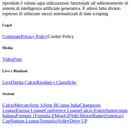
riprodotti è vietata ogni utilizzazione funzionale all’addestramento di
sistemi di intelligenza artificiale generativa. È altresì fatto divieto
espresso di utilizzare mezzi automatizzati di data scraping.
Legal
Corporate
Privacy Policy
Cookie Policy
Media
Video
Foto
Live e Risultati
Live
Diretta Calcio
Risultati e Classifiche
Sezioni
Calcio
Mercato
Serie A
Serie B
Coppa Italia
Champions
League
Europa League
Conference League
Calcio Estero
Supercoppa
Italiana
Formula 1
Formula E
MotoGP
Altri Motori
Basket
America's
Cup
Nations League
Tennis
Sci
Volley
Drive UP