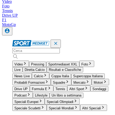
Video
Foto
Tennis
Drive UP
F1
MotoGp
Video
Pressing
Sportmediaset XXL
Foto
Live
Diretta Calcio
Risultati e Classifiche
News Live
Calcio
Coppa Italia
Supercoppa Italiana
Probabili Formazioni
Squadre
Mercato
Motori
Drive UP
Formula E
Tennis
Altri Sport
Sondaggi
Podcast
Lifestyle
Un libro a settimana
Speciali Europei
Speciali Olimpiadi
Speciale Scudetti
Speciali Mondiali
Altri Speciali