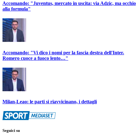
Accomando: "Juventus, mercato in uscita: via Adzic, ma occhio
alla formula"
Accomando: "Vi dico i nomi per la fascia destra dell'Inter.
Romero cuoce a fuoco lento…"
Milan-Leao: le parti si riavvicinano, i dettagli
Seguici su