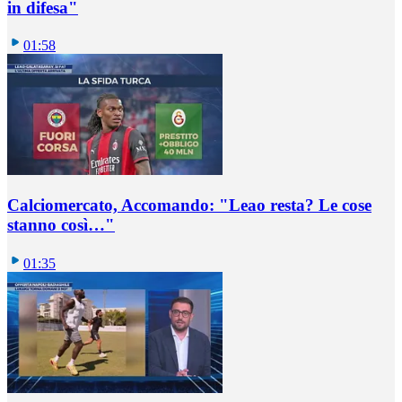
in difesa"
01:58
Calciomercato, Accomando: "Leao resta? Le cose
stanno così…"
01:35