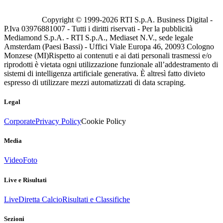
Copyright © 1999-
2026
RTI S.p.A. Business Digital -
P.Iva 03976881007 - Tutti i diritti riservati - Per la pubblicità
Mediamond S.p.A. - RTI S.p.A., Mediaset N.V., sede legale
Amsterdam (Paesi Bassi) - Uffici Viale Europa 46, 20093 Cologno
Monzese (MI)
Rispetto ai contenuti e ai dati personali trasmessi e/o
riprodotti è vietata ogni utilizzazione funzionale all’addestramento di
sistemi di intelligenza artificiale generativa. È altresì fatto divieto
espresso di utilizzare mezzi automatizzati di data scraping.
Legal
Corporate
Privacy Policy
Cookie Policy
Media
Video
Foto
Live e Risultati
Live
Diretta Calcio
Risultati e Classifiche
Sezioni