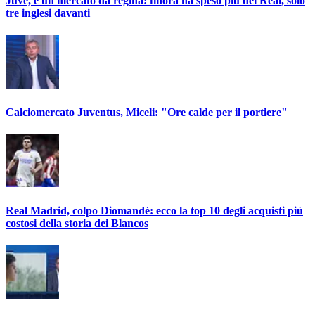
Juve, è un mercato da regina: finora ha speso più del Real, solo
tre inglesi davanti
Calciomercato Juventus, Miceli: "Ore calde per il portiere"
Real Madrid, colpo Diomandé: ecco la top 10 degli acquisti più
costosi della storia dei Blancos