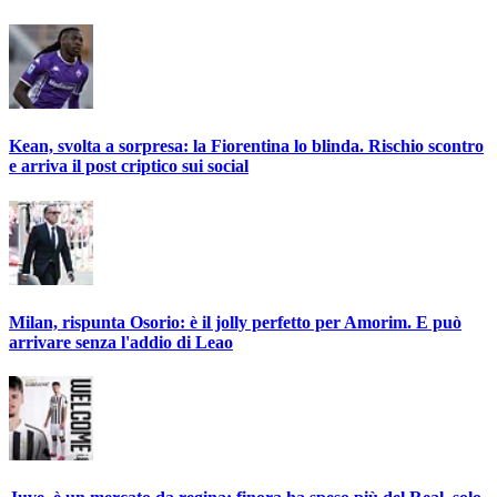
Kean, svolta a sorpresa: la Fiorentina lo blinda. Rischio scontro
e arriva il post criptico sui social
Milan, rispunta Osorio: è il jolly perfetto per Amorim. E può
arrivare senza l'addio di Leao