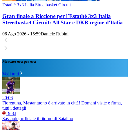
Estathé 3x3 Italia Streetbasket Circuit
Gran finale a Riccione per l'Estathé 3x3 Italia
Streetbasket Circuit: All Star e DKB regine d'Italia
06 Ago 2026 - 15:59
Daniele Rubini
Mercato ora per ora
Vedi tutti
20:06
Fiorentina, Mastantuono è arrivato in città! Domani visite e firma,
tutti i dettagli
19:33
Sassuolo, ufficiale il ritorno di Satalino