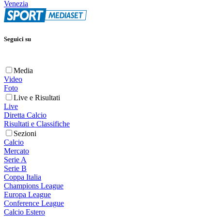
Venezia
Seguici su
Media
Video
Foto
Live e Risultati
Live
Diretta Calcio
Risultati e Classifiche
Sezioni
Calcio
Mercato
Serie A
Serie B
Coppa Italia
Champions League
Europa League
Conference League
Calcio Estero