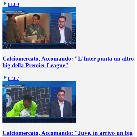
01:09
Calciomercato, Accomando: "L'Inter punta un altro
big della Premier League"
02:07
Calciomercato, Accomando: "Juve, in arrivo un big