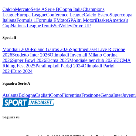
Calcio
Mercato
Serie A
Serie B
Coppa Italia
Champions
League
Europa League
Conference League
Calcio Estero
Supercoppa
Italiana
Formula 1
Formula E
MotoGP
Altri Motori
Basket
America's
Cup
Nations League
Tennis
Sci
Volley
Drive UP
Speciali
Mondiali 2026
Roland Garros 2026
Sportmediaset Live Riccione
2026
Scudetto Inter 2026
Olimpiadi Invernali Milano Cortina
2026
Super Bowl 2026
Eicma 2025
Mondiale per club 2025
EICMA
Riding Fest 2025
Paralimpiadi Parigi 2024
Olimpiadi Parigi
2024
Euro 2024
Squadra Serie A
Atalanta
Bologna
Cagliari
Como
Fiorentina
Frosinone
Genoa
Inter
Juvent
Seguici su