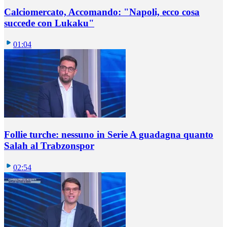
Calciomercato, Accomando: "Napoli, ecco cosa
succede con Lukaku"
01:04
Follie turche: nessuno in Serie A guadagna quanto
Salah al Trabzonspor
02:54