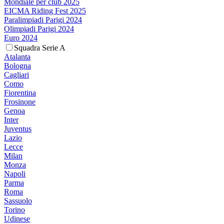
Mondiale per club 2025
EICMA Riding Fest 2025
Paralimpiadi Parigi 2024
Olimpiadi Parigi 2024
Euro 2024
Squadra Serie A
Atalanta
Bologna
Cagliari
Como
Fiorentina
Frosinone
Genoa
Inter
Juventus
Lazio
Lecce
Milan
Monza
Napoli
Parma
Roma
Sassuolo
Torino
Udinese