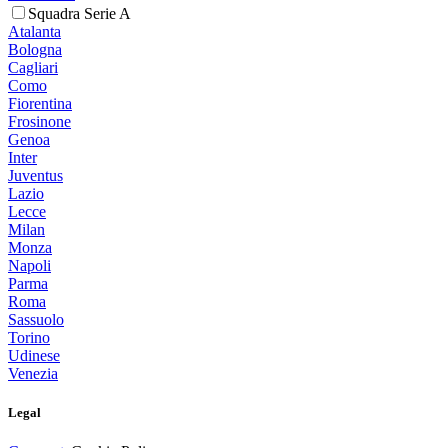
Squadra Serie A
Atalanta
Bologna
Cagliari
Como
Fiorentina
Frosinone
Genoa
Inter
Juventus
Lazio
Lecce
Milan
Monza
Napoli
Parma
Roma
Sassuolo
Torino
Udinese
Venezia
Legal