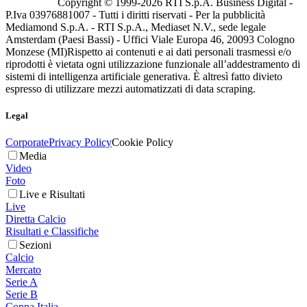
Copyright © 1999-
2026
RTI S.p.A. Business Digital -
P.Iva 03976881007 - Tutti i diritti riservati - Per la pubblicità
Mediamond S.p.A. - RTI S.p.A., Mediaset N.V., sede legale
Amsterdam (Paesi Bassi) - Uffici Viale Europa 46, 20093 Cologno
Monzese (MI)
Rispetto ai contenuti e ai dati personali trasmessi e/o
riprodotti è vietata ogni utilizzazione funzionale all’addestramento di
sistemi di intelligenza artificiale generativa. È altresì fatto divieto
espresso di utilizzare mezzi automatizzati di data scraping.
Legal
Corporate
Privacy Policy
Cookie Policy
Media
Video
Foto
Live e Risultati
Live
Diretta Calcio
Risultati e Classifiche
Sezioni
Calcio
Mercato
Serie A
Serie B
Coppa Italia