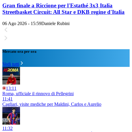
Gran finale a Riccione per l'Estathé 3x3 Italia
Streetbasket Circuit: All Star e DKB regine d'Italia
06 Ago 2026 - 15:59
Daniele Rubini
Mercato ora per ora
Vedi tutti
13:11
Roma, ufficiale il rinnovo di Pellegrini
11:41
Cagliari, visite mediche per Maldini, Carlos e Aurelio
11:32