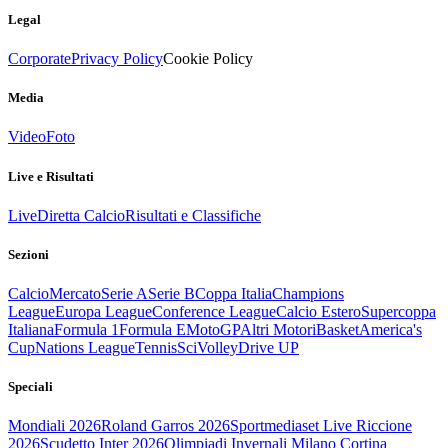
Legal
Corporate
Privacy Policy
Cookie Policy
Media
Video
Foto
Live e Risultati
Live
Diretta Calcio
Risultati e Classifiche
Sezioni
Calcio
Mercato
Serie A
Serie B
Coppa Italia
Champions
League
Europa League
Conference League
Calcio Estero
Supercoppa
Italiana
Formula 1
Formula E
MotoGP
Altri Motori
Basket
America's
Cup
Nations League
Tennis
Sci
Volley
Drive UP
Speciali
Mondiali 2026
Roland Garros 2026
Sportmediaset Live Riccione
2026
Scudetto Inter 2026
Olimpiadi Invernali Milano Cortina