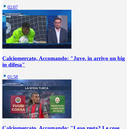
02:07
Calciomercato, Accomando: "Juve, in arrivo un big
in difesa"
01:58
Calciomercato, Accomando: "Leao resta? Le cose