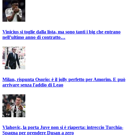
Vinicius si toglie dalla lista, ma sono tanti i big che entrano
nell’ultimo anno di contratto…
Milan, rispunta Osorio: è il jolly perfetto per Amorim. E può
arrivare senza l'addio di Leao
Vlahovic, la porta Juve non si è riaperta: intreccio Turchia-
Spagna per prendere Dusan a zero