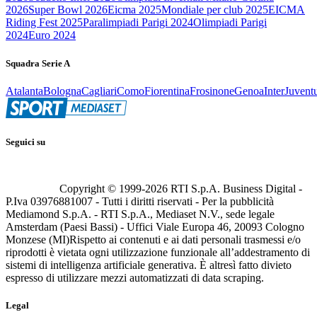
2026
Super Bowl 2026
Eicma 2025
Mondiale per club 2025
EICMA
Riding Fest 2025
Paralimpiadi Parigi 2024
Olimpiadi Parigi
2024
Euro 2024
Squadra Serie A
Atalanta
Bologna
Cagliari
Como
Fiorentina
Frosinone
Genoa
Inter
Juvent
Seguici su
Copyright © 1999-
2026
RTI S.p.A. Business Digital -
P.Iva 03976881007 - Tutti i diritti riservati - Per la pubblicità
Mediamond S.p.A. - RTI S.p.A., Mediaset N.V., sede legale
Amsterdam (Paesi Bassi) - Uffici Viale Europa 46, 20093 Cologno
Monzese (MI)
Rispetto ai contenuti e ai dati personali trasmessi e/o
riprodotti è vietata ogni utilizzazione funzionale all’addestramento di
sistemi di intelligenza artificiale generativa. È altresì fatto divieto
espresso di utilizzare mezzi automatizzati di data scraping.
Legal