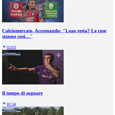
Calciomercato, Accomando: "Leao resta? Le cose
stanno così…"
02:03
Il tempo di sognare
01:34