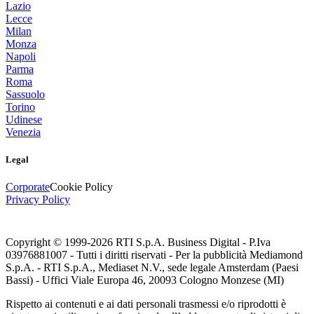
Lazio
Lecce
Milan
Monza
Napoli
Parma
Roma
Sassuolo
Torino
Udinese
Venezia
Legal
Corporate
Cookie Policy
Privacy Policy
Copyright © 1999-
2026
RTI S.p.A. Business Digital - P.Iva
03976881007 - Tutti i diritti riservati - Per la pubblicità Mediamond
S.p.A. - RTI S.p.A., Mediaset N.V., sede legale Amsterdam (Paesi
Bassi) - Uffici Viale Europa 46, 20093 Cologno Monzese (MI)
Rispetto ai contenuti e ai dati personali trasmessi e/o riprodotti è