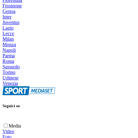
Fiorentina
Frosinone
Genoa
Inter
Juventus
Lazio
Lecce
Milan
Monza
Napoli
Parma
Roma
Sassuolo
Torino
Udinese
Venezia
Seguici su
Media
Video
Foto