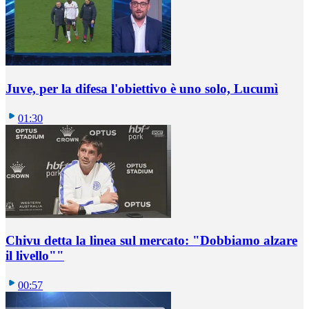
Juve, per la difesa l'obiettivo è uno solo, Lucumì
01:30
Chivu detta la linea sul mercato: "Dobbiamo alzare
il livello""
00:57