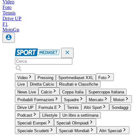
Video
Foto
Tennis
Drive UP
F1
MotoGp
Video
Pressing
Sportmediaset XXL
Foto
Live
Diretta Calcio
Risultati e Classifiche
News Live
Calcio
Coppa Italia
Supercoppa Italiana
Probabili Formazioni
Squadre
Mercato
Motori
Drive UP
Formula E
Tennis
Altri Sport
Sondaggi
Podcast
Lifestyle
Un libro a settimana
Speciali Europei
Speciali Olimpiadi
Speciale Scudetti
Speciali Mondiali
Altri Speciali