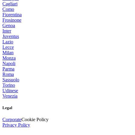
Cagliari
Como
Fiorentina
Frosinone
Genoa
Inter
Juventus
Lazio
Lecce
Milan
Monza
Napoli
Parma
Roma
Sassuolo
Torino
Udinese
Venezia
Legal
Corporate
Cookie Policy
Privacy Policy