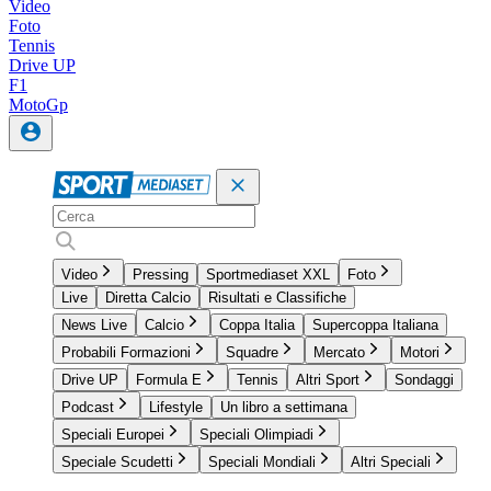
Video
Foto
Tennis
Drive UP
F1
MotoGp
Video
Pressing
Sportmediaset XXL
Foto
Live
Diretta Calcio
Risultati e Classifiche
News Live
Calcio
Coppa Italia
Supercoppa Italiana
Probabili Formazioni
Squadre
Mercato
Motori
Drive UP
Formula E
Tennis
Altri Sport
Sondaggi
Podcast
Lifestyle
Un libro a settimana
Speciali Europei
Speciali Olimpiadi
Speciale Scudetti
Speciali Mondiali
Altri Speciali