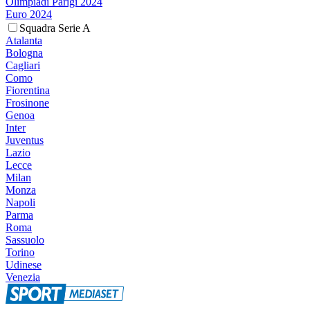
Olimpiadi Parigi 2024
Euro 2024
Squadra Serie A
Atalanta
Bologna
Cagliari
Como
Fiorentina
Frosinone
Genoa
Inter
Juventus
Lazio
Lecce
Milan
Monza
Napoli
Parma
Roma
Sassuolo
Torino
Udinese
Venezia