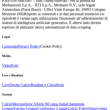
P.Iva 03976881007 - Tutti i diritti riservati - Per la pubblicità
Mediamond S.p.A. - RTI S.p.A., Mediaset N.V., sede legale
Amsterdam (Paesi Bassi) - Uffici Viale Europa 46, 20093 Cologno
Monzese (MI)
Rispetto ai contenuti e ai dati personali trasmessi e/o
riprodotti è vietata ogni utilizzazione funzionale all’addestramento di
sistemi di intelligenza artificiale generativa. È altresì fatto divieto
espresso di utilizzare mezzi automatizzati di data scraping.
Legal
Corporate
Privacy Policy
Cookie Policy
Media
Video
Foto
Live e Risultati
Live
Diretta Calcio
Risultati e Classifiche
Sezioni
Calcio
Mercato
Serie A
Serie B
Coppa Italia
Champions
League
Europa League
Conference League
Calcio Estero
Supercoppa