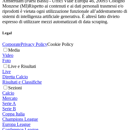
Amsterdam (Paesi Bassi) - Uffici Viale Europa 46, 20093 Cologno
Monzese (MI)
Rispetto ai contenuti e ai dati personali trasmessi e/o
riprodotti è vietata ogni utilizzazione funzionale all’addestramento di
sistemi di intelligenza artificiale generativa. È altresì fatto divieto
espresso di utilizzare mezzi automatizzati di data scraping.
Legal
Corporate
Privacy Policy
Cookie Policy
Media
Video
Foto
Live e Risultati
Live
Diretta Calcio
Risultati e Classifiche
Sezioni
Calcio
Mercato
Serie A
Serie B
Coppa Italia
Champions League
Europa League
Conference League