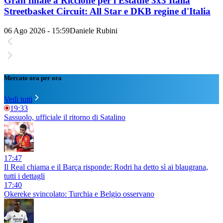
Gran finale a Riccione per l'Estathé 3x3 Italia
Streetbasket Circuit: All Star e DKB regine d'Italia
06 Ago 2026 - 15:59
Daniele Rubini
Mercato ora per ora
Vedi tutti
19:33
Sassuolo, ufficiale il ritorno di Satalino
17:47
Il Real chiama e il Barça risponde: Rodri ha detto sì ai blaugrana,
tutti i dettagli
17:40
Okereke svincolato: Turchia e Belgio osservano