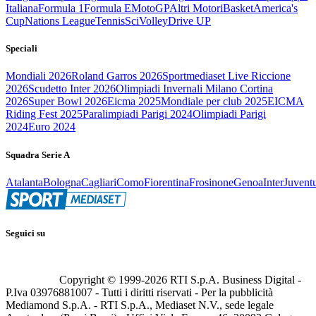
Italiana
Formula 1
Formula E
MotoGP
Altri Motori
Basket
America's
Cup
Nations League
Tennis
Sci
Volley
Drive UP
Speciali
Mondiali 2026
Roland Garros 2026
Sportmediaset Live Riccione
2026
Scudetto Inter 2026
Olimpiadi Invernali Milano Cortina
2026
Super Bowl 2026
Eicma 2025
Mondiale per club 2025
EICMA
Riding Fest 2025
Paralimpiadi Parigi 2024
Olimpiadi Parigi
2024
Euro 2024
Squadra Serie A
Atalanta
Bologna
Cagliari
Como
Fiorentina
Frosinone
Genoa
Inter
Juvent
Seguici su
Copyright © 1999-
2026
RTI S.p.A. Business Digital -
P.Iva 03976881007 - Tutti i diritti riservati - Per la pubblicità
Mediamond S.p.A. - RTI S.p.A., Mediaset N.V., sede legale