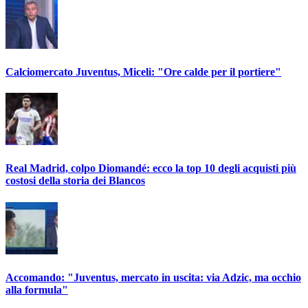
Calciomercato Juventus, Miceli: "Ore calde per il portiere"
Real Madrid, colpo Diomandé: ecco la top 10 degli acquisti più
costosi della storia dei Blancos
Accomando: "Juventus, mercato in uscita: via Adzic, ma occhio
alla formula"