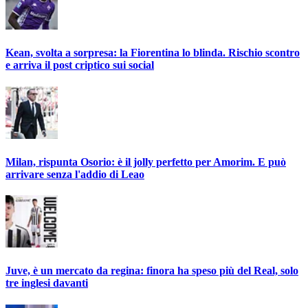
Kean, svolta a sorpresa: la Fiorentina lo blinda. Rischio scontro
e arriva il post criptico sui social
Milan, rispunta Osorio: è il jolly perfetto per Amorim. E può
arrivare senza l'addio di Leao
Juve, è un mercato da regina: finora ha speso più del Real, solo
tre inglesi davanti