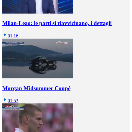
Milan-Leao: le parti si riavvicinano, i dettagli
01:16
Morgan Midsummer Coupé
01:53