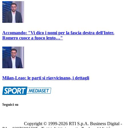
Accomando: "Vi dico i nomi per la fascia destra dell'Inter.
Romero cuoce a fuoco lento…"
Milan-Leao: le parti si riavvicinano, i dettagli
Seguici su
Copyright © 1999-
2026
RTI S.p.A. Business Digital -