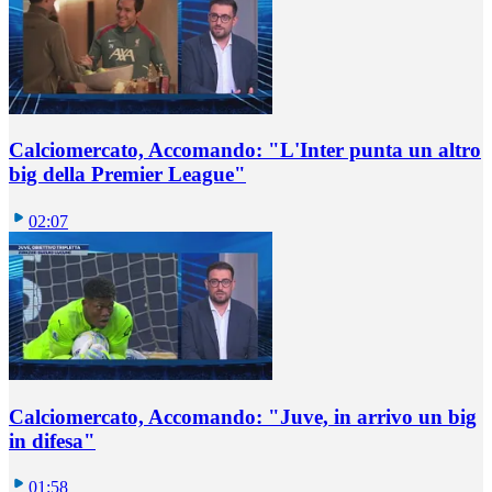
Calciomercato, Accomando: "L'Inter punta un altro
big della Premier League"
02:07
Calciomercato, Accomando: "Juve, in arrivo un big
in difesa"
01:58