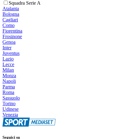
Squadra Serie A
Atalanta
Bologna
Cagliari
Como
Fiorentina
Frosinone
Genoa
Inter
Juventus
Lazio
Lecce
Milan
Monza
Napoli
Parma
Roma
Sassuolo
Torino
Udinese
Venezia
Seguici su