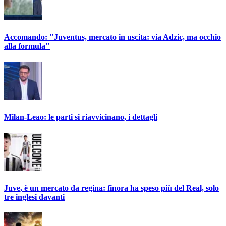
Accomando: "Juventus, mercato in uscita: via Adzic, ma occhio
alla formula"
Milan-Leao: le parti si riavvicinano, i dettagli
Juve, è un mercato da regina: finora ha speso più del Real, solo
tre inglesi davanti