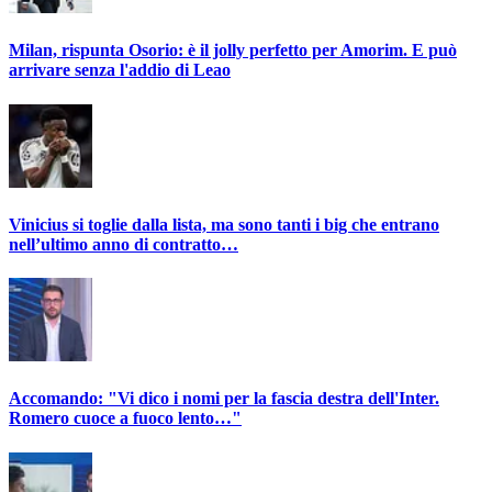
Milan, rispunta Osorio: è il jolly perfetto per Amorim. E può
arrivare senza l'addio di Leao
Vinicius si toglie dalla lista, ma sono tanti i big che entrano
nell’ultimo anno di contratto…
Accomando: "Vi dico i nomi per la fascia destra dell'Inter.
Romero cuoce a fuoco lento…"