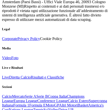
Amsterdam (Paesi Bassi) - Uffici Viale Europa 46, 20093 Cologno
Monzese (MI)
Rispetto ai contenuti e ai dati personali trasmessi e/o
riprodotti è vietata ogni utilizzazione funzionale all’addestramento di
sistemi di intelligenza artificiale generativa. È altresì fatto divieto
espresso di utilizzare mezzi automatizzati di data scraping.
Legal
Corporate
Privacy Policy
Cookie Policy
Media
Video
Foto
Live e Risultati
Live
Diretta Calcio
Risultati e Classifiche
Sezioni
Calcio
Mercato
Serie A
Serie B
Coppa Italia
Champions
League
Europa League
Conference League
Calcio Estero
Supercoppa
Italiana
Formula 1
Formula E
MotoGP
Altri Motori
Basket
America's
Cup
Nations League
Tennis
Sci
Volley
Drive UP