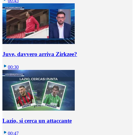
00:45
Juve, davvero arriva Zirkzee?
00:30
Lazio, si cerca un attaccante
00:47