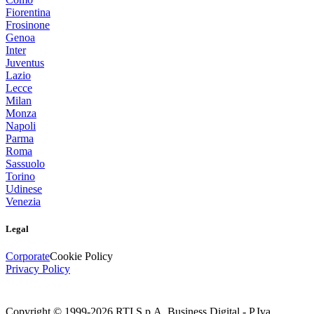
Fiorentina
Frosinone
Genoa
Inter
Juventus
Lazio
Lecce
Milan
Monza
Napoli
Parma
Roma
Sassuolo
Torino
Udinese
Venezia
Legal
Corporate
Cookie Policy
Privacy Policy
Copyright © 1999-
2026
RTI S.p.A. Business Digital - P.Iva