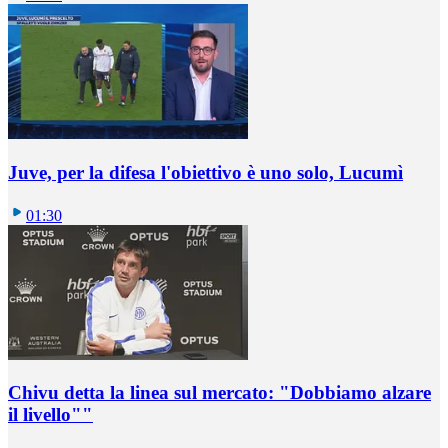
Juve, per la difesa l'obiettivo è uno solo, Lucumì
01:30
Chivu detta la linea sul mercato: "Dobbiamo alzare
il livello""