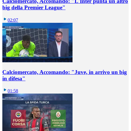
Calciomercato, Accomando: "L'Inter punta un altro
big della Premier League"
02:07
Calciomercato, Accomando: "Juve, in arrivo un big
in difesa"
01:58