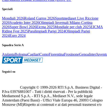
Speciali
Mondiali 2026
Roland Garros 2026
Sportmediaset Live Riccione
2026
Scudetto Inter 2026
Olimpiadi Invernali Milano Cortina
2026
Super Bowl 2026
Eicma 2025
Mondiale per club 2025
EICMA
Riding Fest 2025
Paralimpiadi Parigi 2024
Olimpiadi Parigi
2024
Euro 2024
Squadra Serie A
Atalanta
Bologna
Cagliari
Como
Fiorentina
Frosinone
Genoa
Inter
Juvent
Seguici su
Copyright © 1999-
2026
RTI S.p.A. Business Digital -
P.Iva 03976881007 - Tutti i diritti riservati - Per la pubblicità
Mediamond S.p.A. - RTI S.p.A., Mediaset N.V., sede legale
Amsterdam (Paesi Bassi) - Uffici Viale Europa 46, 20093 Cologno
Monzese (MI)
Rispetto ai contenuti e ai dati personali trasmessi e/o