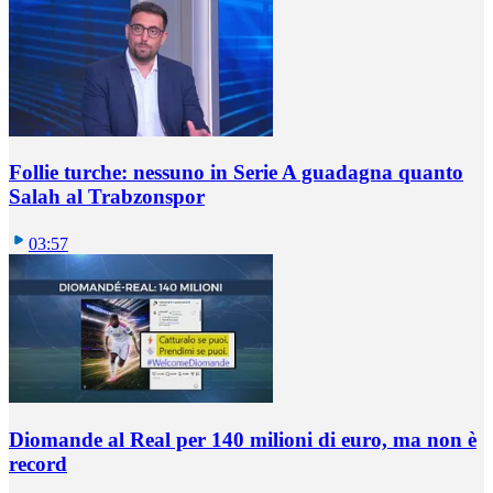
Follie turche: nessuno in Serie A guadagna quanto
Salah al Trabzonspor
03:57
Diomande al Real per 140 milioni di euro, ma non è
record