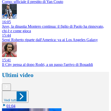
Como: ufficiale il prestito di Yan Couto
16:05
Juve, la dinastia Montero continua: il figlio di Paolo ha rinnovato,
chi è e come gioca
15:44
Sergi Roberto riparte dall'America: va ai Los Angeles Galaxy
15:41
Il City pensa al dopo Rodri, a un passo l'arrivo di Bouaddi
Ultimi video
Vedi tutti
01:04