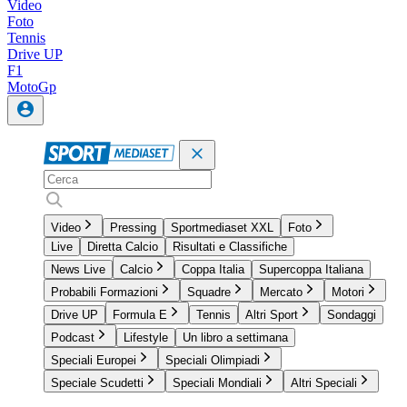
Video
Foto
Tennis
Drive UP
F1
MotoGp
Video
Pressing
Sportmediaset XXL
Foto
Live
Diretta Calcio
Risultati e Classifiche
News Live
Calcio
Coppa Italia
Supercoppa Italiana
Probabili Formazioni
Squadre
Mercato
Motori
Drive UP
Formula E
Tennis
Altri Sport
Sondaggi
Podcast
Lifestyle
Un libro a settimana
Speciali Europei
Speciali Olimpiadi
Speciale Scudetti
Speciali Mondiali
Altri Speciali