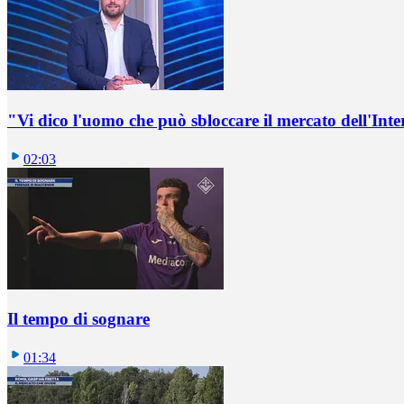
"Vi dico l'uomo che può sbloccare il mercato dell'Inte
02:03
Il tempo di sognare
01:34