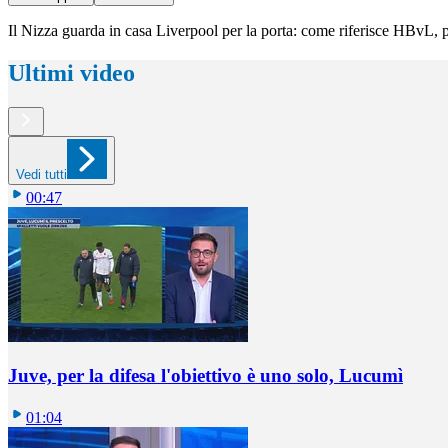
Il Nizza guarda in casa Liverpool per la porta: come riferisce HBvL,
Ultimi video
Vedi tutti
00:47
Juve, per la difesa l'obiettivo è uno solo, Lucumì
01:04