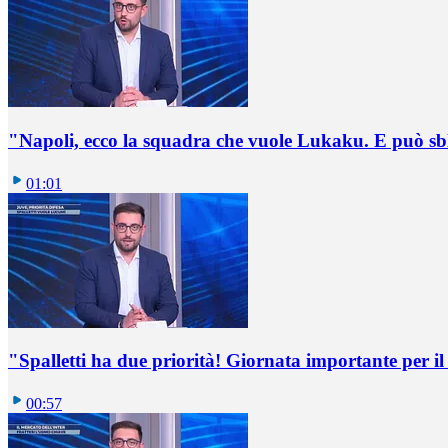
"Napoli, ecco la squadra che vuole Lukaku. E può sb
01:01
"Spalletti ha due priorità! Giornata importante per il 
00:57