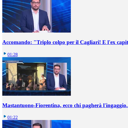
Accomando: "Triplo colpo per il Cagliari! E l'ex capi
01:28
Mastantuono-Fiorentina, ecco chi pagherà l'ingaggio. 
01:22