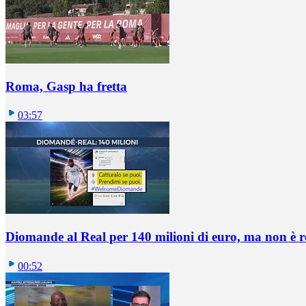
Roma, Gasp ha fretta
03:57
Diomande al Real per 140 milioni di euro, ma non è 
00:52