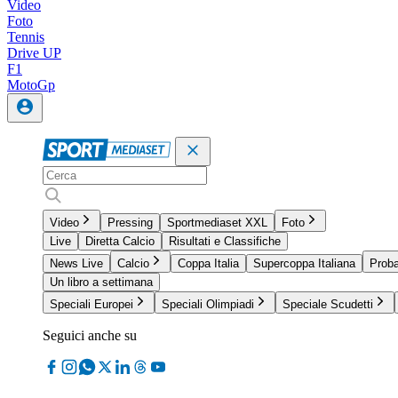
Video
Foto
Tennis
Drive UP
F1
MotoGp
Video
Pressing
Sportmediaset XXL
Foto
Live
Diretta Calcio
Risultati e Classifiche
News Live
Calcio
Coppa Italia
Supercoppa Italiana
Proba
Un libro a settimana
Speciali Europei
Speciali Olimpiadi
Speciale Scudetti
Seguici anche su