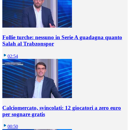
Follie turche: nessuno in Serie A guadagna quanto
Salah al Trabzonspor
02:54
Calciomercato, svincolati: 12 giocatori a zero euro
per sognare gratis
00:50