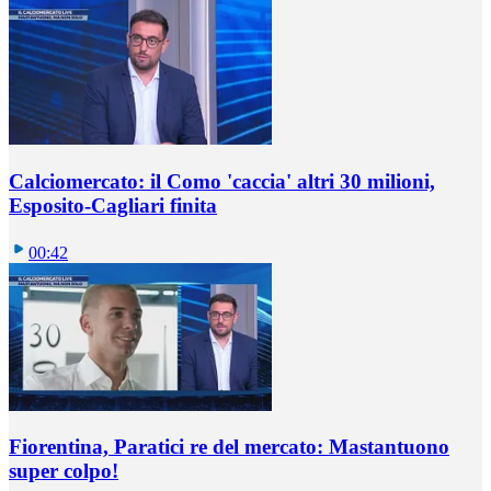
Calciomercato: il Como 'caccia' altri 30 milioni,
Esposito-Cagliari finita
00:42
Fiorentina, Paratici re del mercato: Mastantuono
super colpo!