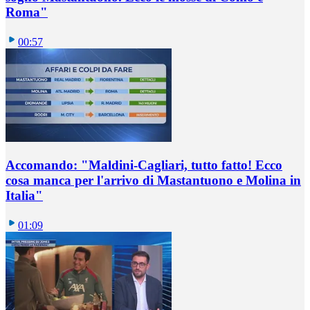
Roma"
00:57
Accomando: "Maldini-Cagliari, tutto fatto! Ecco
cosa manca per l'arrivo di Mastantuono e Molina in
Italia"
01:09