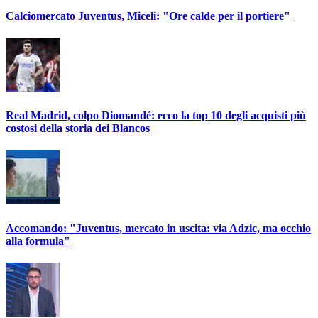
Calciomercato Juventus, Miceli: "Ore calde per il portiere"
Real Madrid, colpo Diomandé: ecco la top 10 degli acquisti più
costosi della storia dei Blancos
Accomando: "Juventus, mercato in uscita: via Adzic, ma occhio
alla formula"