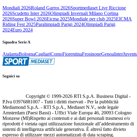
Mondiali 2026
Roland Garros 2026
Sportmediaset Live Riccione
2026
Scudetto Inter 2026
Olimpiadi Invernali Milano Cortina
2026
Super Bowl 2026
Eicma 2025
Mondiale per club 2025
EICMA
Riding Fest 2025
Paralimpiadi Parigi 2024
Olimpiadi Parigi
2024
Euro 2024
Squadra Serie A
Atalanta
Bologna
Cagliari
Como
Fiorentina
Frosinone
Genoa
Inter
Juvent
Seguici su
Copyright © 1999-
2026
RTI S.p.A. Business Digital -
P.Iva 03976881007 - Tutti i diritti riservati - Per la pubblicità
Mediamond S.p.A. - RTI S.p.A., Mediaset N.V., sede legale
Amsterdam (Paesi Bassi) - Uffici Viale Europa 46, 20093 Cologno
Monzese (MI)
Rispetto ai contenuti e ai dati personali trasmessi e/o
riprodotti è vietata ogni utilizzazione funzionale all’addestramento di
sistemi di intelligenza artificiale generativa. È altresì fatto divieto
espresso di utilizzare mezzi automatizzati di data scraping.