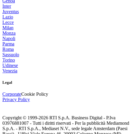
Genoa
Inter
Juventus
Lazio
Lecce
Milan
Monza
Napoli
Parma
Roma
Sassuolo
Torino
Udinese
Venezia
Legal
Corporate
Cookie Policy
Privacy Policy
Copyright © 1999-
2026
RTI S.p.A. Business Digital - P.Iva
03976881007 - Tutti i diritti riservati - Per la pubblicità Mediamond
S.p.A. - RTI S.p.A., Mediaset N.V., sede legale Amsterdam (Paesi
Bassi) - Uffici Viale Europa 46, 20093 Cologno Monzese (MI)