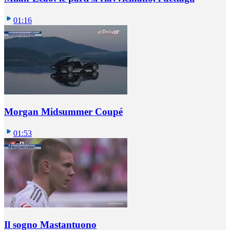
01:16
Morgan Midsummer Coupé
01:53
Il sogno Mastantuono