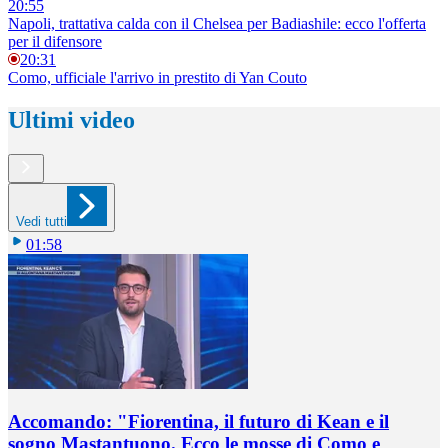
20:55
Napoli, trattativa calda con il Chelsea per Badiashile: ecco l'offerta
per il difensore
20:31
Como, ufficiale l'arrivo in prestito di Yan Couto
Ultimi video
Vedi tutti
01:58
Accomando: "Fiorentina, il futuro di Kean e il
sogno Mastantuono. Ecco le mosse di Como e