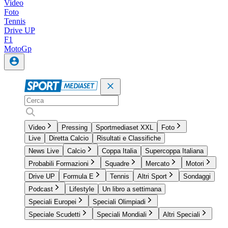
Video
Foto
Tennis
Drive UP
F1
MotoGp
Video
Pressing
Sportmediaset XXL
Foto
Live
Diretta Calcio
Risultati e Classifiche
News Live
Calcio
Coppa Italia
Supercoppa Italiana
Probabili Formazioni
Squadre
Mercato
Motori
Drive UP
Formula E
Tennis
Altri Sport
Sondaggi
Podcast
Lifestyle
Un libro a settimana
Speciali Europei
Speciali Olimpiadi
Speciale Scudetti
Speciali Mondiali
Altri Speciali