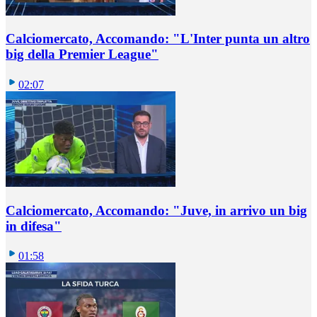
Calciomercato, Accomando: "L'Inter punta un altro
big della Premier League"
02:07
Calciomercato, Accomando: "Juve, in arrivo un big
in difesa"
01:58