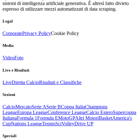
sistemi di intelligenza artificiale generativa. È altresì fatto divieto
espresso di utilizzare mezzi automatizzati di data scraping.
Legal
Corporate
Privacy Policy
Cookie Policy
Media
Video
Foto
Live e Risultati
Live
Diretta Calcio
Risultati e Classifiche
Sezioni
Calcio
Mercato
Serie A
Serie B
Coppa Italia
Champions
League
Europa League
Conference League
Calcio Estero
Supercoppa
Italiana
Formula 1
Formula E
MotoGP
Altri Motori
Basket
America's
Cup
Nations League
Tennis
Sci
Volley
Drive UP
Speciali