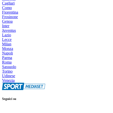
Cagliari
Como
Fiorentina
Frosinone
Genoa
Inter
Juventus
Lazio
Lecce
Milan
Monza
Napoli
Parma
Roma
Sassuolo
Torino
Udinese
Venezia
Seguici su