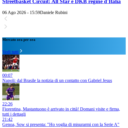
Streetbasket Circuit: All Star e DKB regine d'Italia
06 Ago 2026 - 15:59
Daniele Rubini
Mercato ora per ora
Vedi tutti
00:07
Napoli: dal Brasile la notizia di un contatto con Gabriel Jesus
22:26
Fiorentina, Mastantuono è arrivato in città! Domani visite e firma,
tutti i dettagli
21:42
Genoa, Sow si presenta: "Ho voglia di misurarmi con la Serie A"