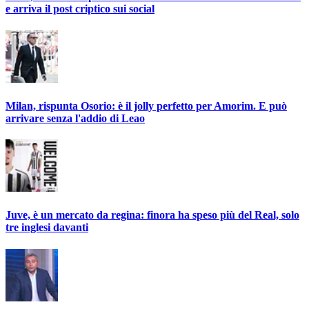
e arriva il post criptico sui social
Milan, rispunta Osorio: è il jolly perfetto per Amorim. E può
arrivare senza l'addio di Leao
Juve, è un mercato da regina: finora ha speso più del Real, solo
tre inglesi davanti