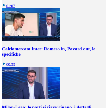
01:07
Calciomercato Inter: Romero in, Pavard out, le
specifiche
00:33
Milan-Leao: le parti si riavvicinano, i dettagli