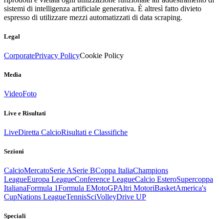
sistemi di intelligenza artificiale generativa. È altresì fatto divieto
espresso di utilizzare mezzi automatizzati di data scraping.
Legal
Corporate
Privacy Policy
Cookie Policy
Media
Video
Foto
Live e Risultati
Live
Diretta Calcio
Risultati e Classifiche
Sezioni
Calcio
Mercato
Serie A
Serie B
Coppa Italia
Champions
League
Europa League
Conference League
Calcio Estero
Supercoppa
Italiana
Formula 1
Formula E
MotoGP
Altri Motori
Basket
America's
Cup
Nations League
Tennis
Sci
Volley
Drive UP
Speciali