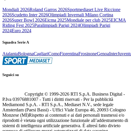
Mondiali 2026
Roland Garros 2026
Sportmediaset Live Riccione
2026
Scudetto Inter 2026
Olimpiadi Invernali Milano Cortina
2026
Super Bowl 2026
Eicma 2025
Mondiale per club 2025
EICMA
Riding Fest 2025
Paralimpiadi Parigi 2024
Olimpiadi Parigi
2024
Euro 2024
Squadra Serie A
Atalanta
Bologna
Cagliari
Como
Fiorentina
Frosinone
Genoa
Inter
Juvent
Seguici su
Copyright © 1999-
2026
RTI S.p.A. Business Digital -
P.Iva 03976881007 - Tutti i diritti riservati - Per la pubblicità
Mediamond S.p.A. - RTI S.p.A., Mediaset N.V., sede legale
Amsterdam (Paesi Bassi) - Uffici Viale Europa 46, 20093 Cologno
Monzese (MI)
Rispetto ai contenuti e ai dati personali trasmessi e/o
riprodotti è vietata ogni utilizzazione funzionale all’addestramento di
sistemi di intelligenza artificiale generativa. È altresì fatto divieto
espresso di utilizzare mezzi automatizzati di data scraping.