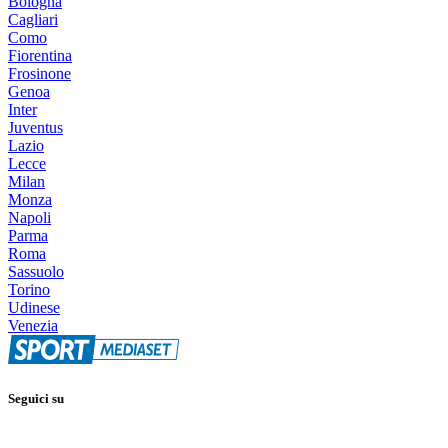
Bologna
Cagliari
Como
Fiorentina
Frosinone
Genoa
Inter
Juventus
Lazio
Lecce
Milan
Monza
Napoli
Parma
Roma
Sassuolo
Torino
Udinese
Venezia
Seguici su