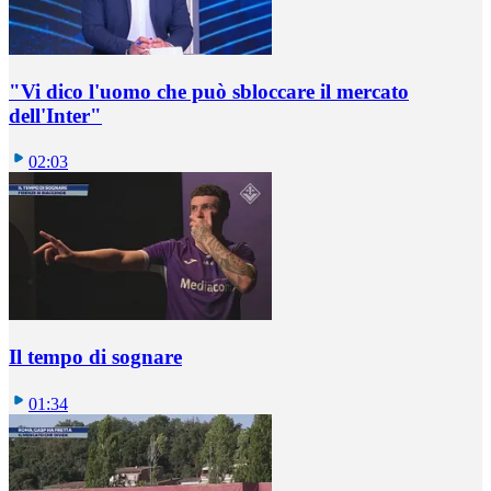
"Vi dico l'uomo che può sbloccare il mercato
dell'Inter"
02:03
Il tempo di sognare
01:34