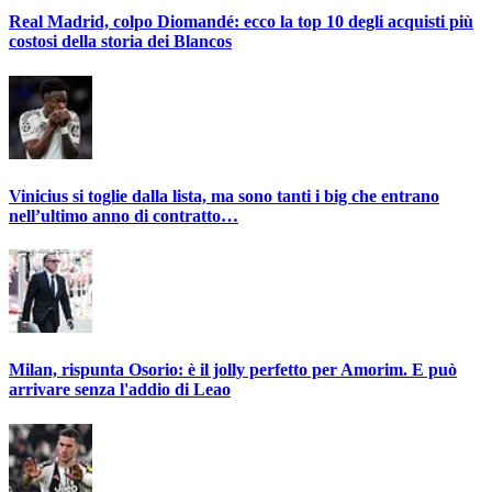
Real Madrid, colpo Diomandé: ecco la top 10 degli acquisti più
costosi della storia dei Blancos
Vinicius si toglie dalla lista, ma sono tanti i big che entrano
nell’ultimo anno di contratto…
Milan, rispunta Osorio: è il jolly perfetto per Amorim. E può
arrivare senza l'addio di Leao