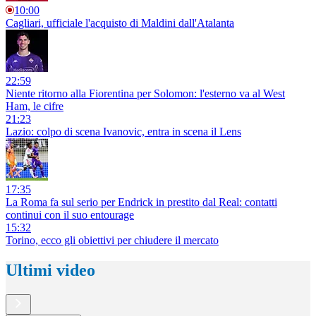
10:00
Cagliari, ufficiale l'acquisto di Maldini dall'Atalanta
22:59
Niente ritorno alla Fiorentina per Solomon: l'esterno va al West
Ham, le cifre
21:23
Lazio: colpo di scena Ivanovic, entra in scena il Lens
17:35
La Roma fa sul serio per Endrick in prestito dal Real: contatti
continui con il suo entourage
15:32
Torino, ecco gli obiettivi per chiudere il mercato
Ultimi video