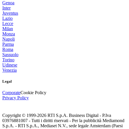
Genoa
Inter
Juventus
Lazio
Lecce
Milan
Monza
Napoli
Parma
Roma
Sassuolo
Torino
Udinese
Venezia
Legal
Corporate
Cookie Policy
Privacy Policy
Copyright © 1999-
2026
RTI S.p.A. Business Digital - P.Iva
03976881007 - Tutti i diritti riservati - Per la pubblicità Mediamond
S.p.A. - RTI S.p.A., Mediaset N.V., sede legale Amsterdam (Paesi