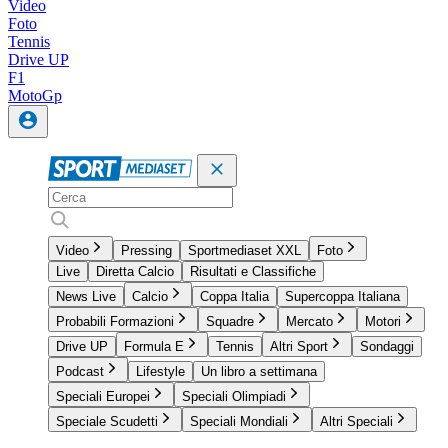
Video
Foto
Tennis
Drive UP
F1
MotoGp
Video
Pressing
Sportmediaset XXL
Foto
Live
Diretta Calcio
Risultati e Classifiche
News Live
Calcio
Coppa Italia
Supercoppa Italiana
Probabili Formazioni
Squadre
Mercato
Motori
Drive UP
Formula E
Tennis
Altri Sport
Sondaggi
Podcast
Lifestyle
Un libro a settimana
Speciali Europei
Speciali Olimpiadi
Speciale Scudetti
Speciali Mondiali
Altri Speciali