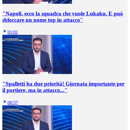
"Napoli, ecco la squadra che vuole Lukaku. E può
sbloccare un nome top in attacco"
01:01
"Spalletti ha due priorità! Giornata importante per
il portiere, ma in attacco..."
00:57