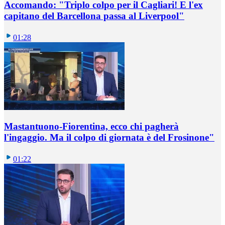
Accomando: "Triplo colpo per il Cagliari! E l'ex
capitano del Barcellona passa al Liverpool"
01:28
Mastantuono-Fiorentina, ecco chi pagherà
l'ingaggio. Ma il colpo di giornata è del Frosinone"
01:22