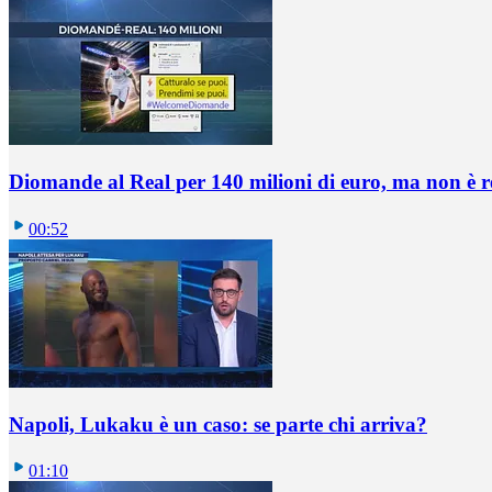
Diomande al Real per 140 milioni di euro, ma non è 
00:52
Napoli, Lukaku è un caso: se parte chi arriva?
01:10