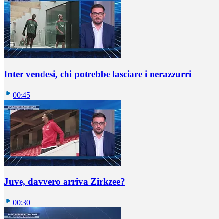
Inter vendesi, chi potrebbe lasciare i nerazzurri
00:45
Juve, davvero arriva Zirkzee?
00:30