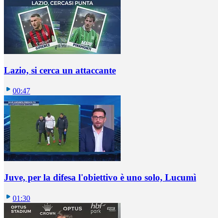
Lazio, si cerca un attaccante
00:47
Juve, per la difesa l'obiettivo è uno solo, Lucumì
01:30