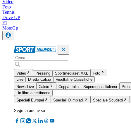
Video
Foto
Tennis
Drive UP
F1
MotoGp
Video
Pressing
Sportmediaset XXL
Foto
Live
Diretta Calcio
Risultati e Classifiche
News Live
Calcio
Coppa Italia
Supercoppa Italiana
Proba
Un libro a settimana
Speciali Europei
Speciali Olimpiadi
Speciale Scudetti
Seguici anche su