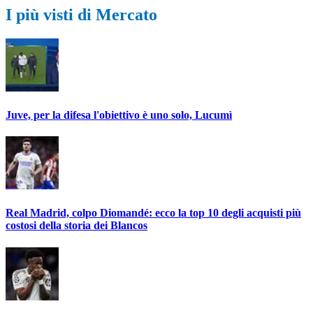
I più visti di Mercato
Juve, per la difesa l'obiettivo è uno solo, Lucumì
Real Madrid, colpo Diomandé: ecco la top 10 degli acquisti più
costosi della storia dei Blancos