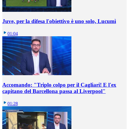
Juve, per la difesa l'obiettivo è uno solo, Lucumì
01:04
Accomando: "Triplo colpo per il Cagliari! E l'ex
capitano del Barcellona passa al Liverpool"
01:28