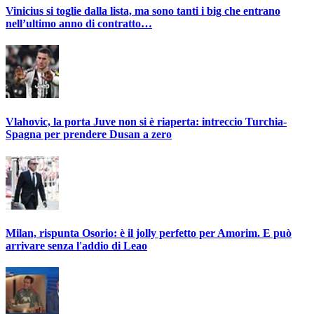
Vinicius si toglie dalla lista, ma sono tanti i big che entrano
nell’ultimo anno di contratto…
Vlahovic, la porta Juve non si è riaperta: intreccio Turchia-
Spagna per prendere Dusan a zero
Milan, rispunta Osorio: è il jolly perfetto per Amorim. E può
arrivare senza l'addio di Leao