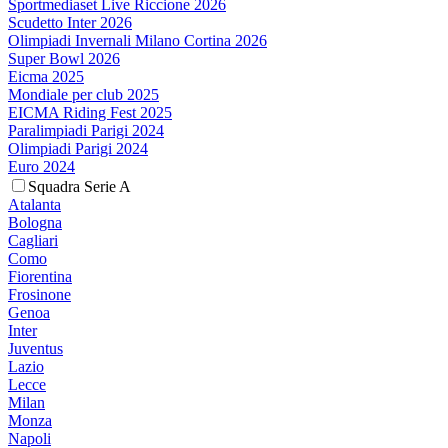
Sportmediaset Live Riccione 2026
Scudetto Inter 2026
Olimpiadi Invernali Milano Cortina 2026
Super Bowl 2026
Eicma 2025
Mondiale per club 2025
EICMA Riding Fest 2025
Paralimpiadi Parigi 2024
Olimpiadi Parigi 2024
Euro 2024
Squadra Serie A
Atalanta
Bologna
Cagliari
Como
Fiorentina
Frosinone
Genoa
Inter
Juventus
Lazio
Lecce
Milan
Monza
Napoli