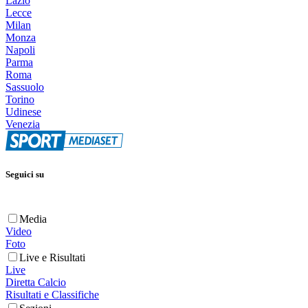
Lazio
Lecce
Milan
Monza
Napoli
Parma
Roma
Sassuolo
Torino
Udinese
Venezia
Seguici su
Media
Video
Foto
Live e Risultati
Live
Diretta Calcio
Risultati e Classifiche