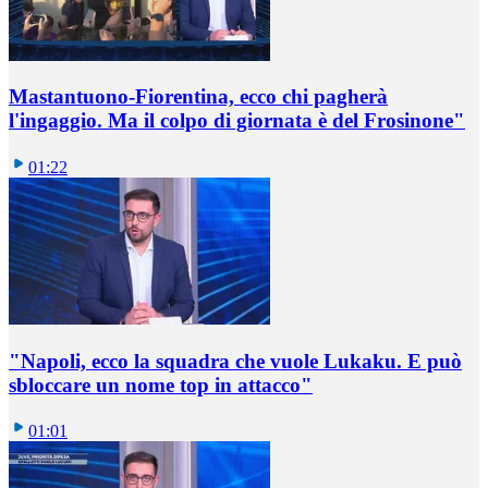
Mastantuono-Fiorentina, ecco chi pagherà
l'ingaggio. Ma il colpo di giornata è del Frosinone"
01:22
"Napoli, ecco la squadra che vuole Lukaku. E può
sbloccare un nome top in attacco"
01:01