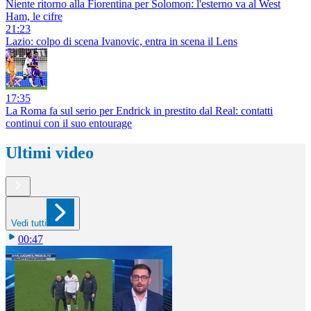
Niente ritorno alla Fiorentina per Solomon: l'esterno va al West
Ham, le cifre
21:23
Lazio: colpo di scena Ivanovic, entra in scena il Lens
17:35
La Roma fa sul serio per Endrick in prestito dal Real: contatti
continui con il suo entourage
Ultimi video
Vedi tutti
00:47