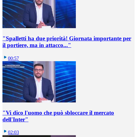
"Spalletti ha due priorità! Giornata importante per
il portiere, ma in attacco..."
00:57
"Vi dico l'uomo che può sbloccare il mercato
dell'Inter"
02:03