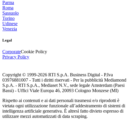
Parma
Roma
Sassuolo
Torino
Udinese
Venezia
Legal
Corporate
Cookie Policy
Privacy Policy
Copyright © 1999-
2026
RTI S.p.A. Business Digital - P.Iva
03976881007 - Tutti i diritti riservati - Per la pubblicità Mediamond
S.p.A. - RTI S.p.A., Mediaset N.V., sede legale Amsterdam (Paesi
Bassi) - Uffici Viale Europa 46, 20093 Cologno Monzese (MI)
Rispetto ai contenuti e ai dati personali trasmessi e/o riprodotti è
vietata ogni utilizzazione funzionale all’addestramento di sistemi di
intelligenza artificiale generativa. È altresì fatto divieto espresso di
utilizzare mezzi automatizzati di data scraping.