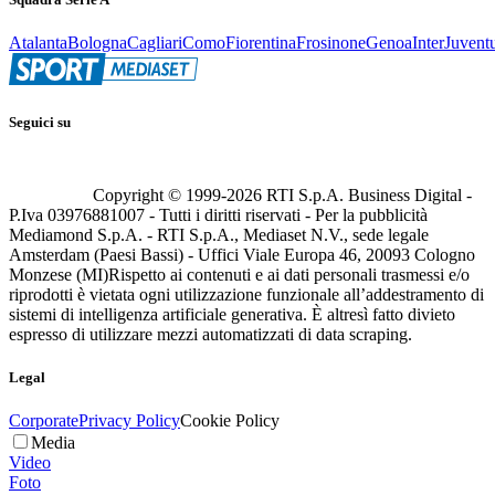
Atalanta
Bologna
Cagliari
Como
Fiorentina
Frosinone
Genoa
Inter
Juvent
Seguici su
Copyright © 1999-
2026
RTI S.p.A. Business Digital -
P.Iva 03976881007 - Tutti i diritti riservati - Per la pubblicità
Mediamond S.p.A. - RTI S.p.A., Mediaset N.V., sede legale
Amsterdam (Paesi Bassi) - Uffici Viale Europa 46, 20093 Cologno
Monzese (MI)
Rispetto ai contenuti e ai dati personali trasmessi e/o
riprodotti è vietata ogni utilizzazione funzionale all’addestramento di
sistemi di intelligenza artificiale generativa. È altresì fatto divieto
espresso di utilizzare mezzi automatizzati di data scraping.
Legal
Corporate
Privacy Policy
Cookie Policy
Media
Video
Foto