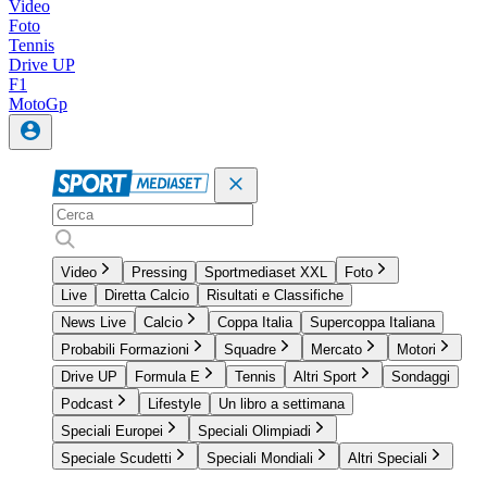
Video
Foto
Tennis
Drive UP
F1
MotoGp
Video
Pressing
Sportmediaset XXL
Foto
Live
Diretta Calcio
Risultati e Classifiche
News Live
Calcio
Coppa Italia
Supercoppa Italiana
Probabili Formazioni
Squadre
Mercato
Motori
Drive UP
Formula E
Tennis
Altri Sport
Sondaggi
Podcast
Lifestyle
Un libro a settimana
Speciali Europei
Speciali Olimpiadi
Speciale Scudetti
Speciali Mondiali
Altri Speciali