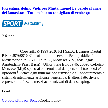
Fiorentina, delirio Viola per Mastantuono! Le parole al miele
del fantasista: "Tutti mi hanno consigliato di venire qui"
Seguici su
Copyright © 1999-
2026
RTI S.p.A. Business Digital -
P.Iva 03976881007 - Tutti i diritti riservati - Per la pubblicità
Mediamond S.p.A. - RTI S.p.A., Mediaset N.V., sede legale
Amsterdam (Paesi Bassi) - Uffici Viale Europa 46, 20093 Cologno
Monzese (MI)
Rispetto ai contenuti e ai dati personali trasmessi e/o
riprodotti è vietata ogni utilizzazione funzionale all’addestramento di
sistemi di intelligenza artificiale generativa. È altresì fatto divieto
espresso di utilizzare mezzi automatizzati di data scraping.
Legal
Corporate
Privacy Policy
Cookie Policy