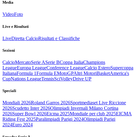
Media
Video
Foto
Live e Risultati
Live
Diretta Calcio
Risultati e Classifiche
Sezioni
Calcio
Mercato
Serie A
Serie B
Coppa Italia
Champions
League
Europa League
Conference League
Calcio Estero
Supercoppa
Italiana
Formula 1
Formula E
MotoGP
Altri Motori
Basket
America's
Cup
Nations League
Tennis
Sci
Volley
Drive UP
Speciali
Mondiali 2026
Roland Garros 2026
Sportmediaset Live Riccione
2026
Scudetto Inter 2026
Olimpiadi Invernali Milano Cortina
2026
Super Bowl 2026
Eicma 2025
Mondiale per club 2025
EICMA
Riding Fest 2025
Paralimpiadi Parigi 2024
Olimpiadi Parigi
2024
Euro 2024
Squadra Serie A