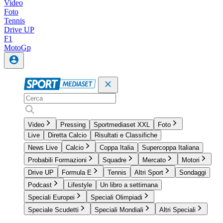
Video
Foto
Tennis
Drive UP
F1
MotoGp
Video
Pressing
Sportmediaset XXL
Foto
Live
Diretta Calcio
Risultati e Classifiche
News Live
Calcio
Coppa Italia
Supercoppa Italiana
Probabili Formazioni
Squadre
Mercato
Motori
Drive UP
Formula E
Tennis
Altri Sport
Sondaggi
Podcast
Lifestyle
Un libro a settimana
Speciali Europei
Speciali Olimpiadi
Speciale Scudetti
Speciali Mondiali
Altri Speciali