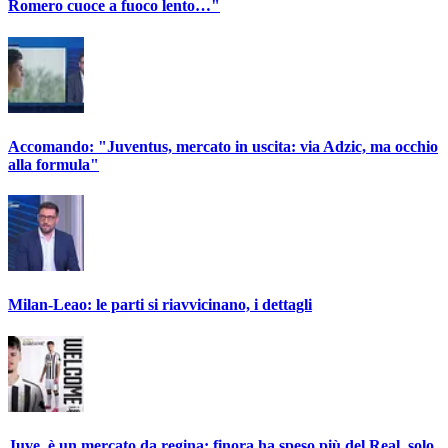
Romero cuoce a fuoco lento…"
Accomando: "Juventus, mercato in uscita: via Adzic, ma occhio
alla formula"
Milan-Leao: le parti si riavvicinano, i dettagli
Juve, è un mercato da regina: finora ha speso più del Real, solo