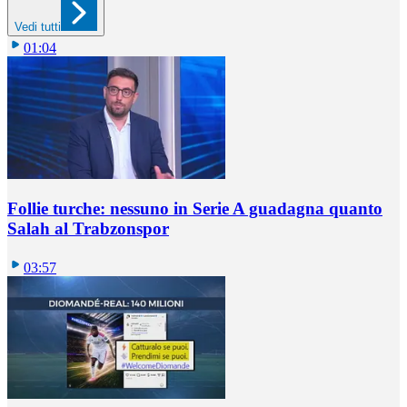
Vedi tutti
01:04
Follie turche: nessuno in Serie A guadagna quanto
Salah al Trabzonspor
03:57