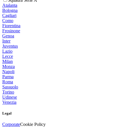
Squadra Serie A
Atalanta
Bologna
Cagliari
Como
Fiorentina
Frosinone
Genoa
Inter
Juventus
Lazio
Lecce
Milan
Monza
Napoli
Parma
Roma
Sassuolo
Torino
Udinese
Venezia
Legal
Corporate
Cookie Policy