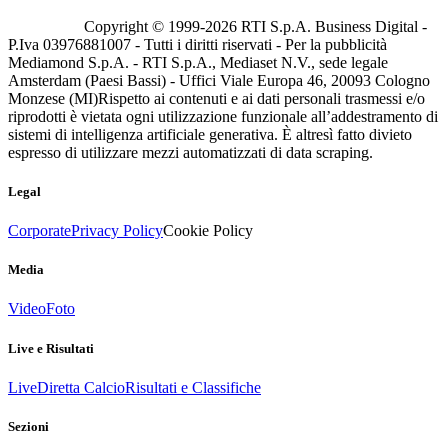
Copyright © 1999-
2026
RTI S.p.A. Business Digital -
P.Iva 03976881007 - Tutti i diritti riservati - Per la pubblicità
Mediamond S.p.A. - RTI S.p.A., Mediaset N.V., sede legale
Amsterdam (Paesi Bassi) - Uffici Viale Europa 46, 20093 Cologno
Monzese (MI)
Rispetto ai contenuti e ai dati personali trasmessi e/o
riprodotti è vietata ogni utilizzazione funzionale all’addestramento di
sistemi di intelligenza artificiale generativa. È altresì fatto divieto
espresso di utilizzare mezzi automatizzati di data scraping.
Legal
Corporate
Privacy Policy
Cookie Policy
Media
Video
Foto
Live e Risultati
Live
Diretta Calcio
Risultati e Classifiche
Sezioni