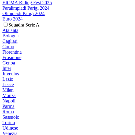
EICMA Riding Fest 2025
Paralimpiadi Parigi 2024
Olimpiadi Parigi 2024
Euro 2024
Squadra Serie A
Atalanta
Bologna
Cagliari
Como
Fiorentina
Frosinone
Genoa
Inter
Juventus
Lazio
Lecce
Milan
Monza
Napoli
Parma
Roma
Sassuolo
Torino
Udinese
Venezia