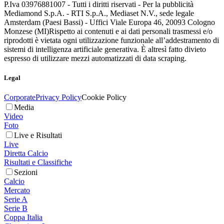
P.Iva 03976881007 - Tutti i diritti riservati - Per la pubblicità
Mediamond S.p.A. - RTI S.p.A., Mediaset N.V., sede legale
Amsterdam (Paesi Bassi) - Uffici Viale Europa 46, 20093 Cologno
Monzese (MI)
Rispetto ai contenuti e ai dati personali trasmessi e/o
riprodotti è vietata ogni utilizzazione funzionale all’addestramento di
sistemi di intelligenza artificiale generativa. È altresì fatto divieto
espresso di utilizzare mezzi automatizzati di data scraping.
Legal
Corporate
Privacy Policy
Cookie Policy
Media
Video
Foto
Live e Risultati
Live
Diretta Calcio
Risultati e Classifiche
Sezioni
Calcio
Mercato
Serie A
Serie B
Coppa Italia