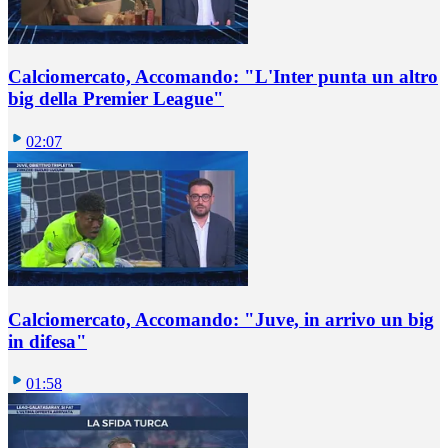
Calciomercato, Accomando: "L'Inter punta un altro
big della Premier League"
02:07
Calciomercato, Accomando: "Juve, in arrivo un big
in difesa"
01:58