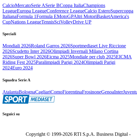
Calcio
Mercato
Serie A
Serie B
Coppa Italia
Champions
League
Europa League
Conference League
Calcio Estero
Supercoppa
Italiana
Formula 1
Formula E
MotoGP
Altri Motori
Basket
America's
Cup
Nations League
Tennis
Sci
Volley
Drive UP
Speciali
Mondiali 2026
Roland Garros 2026
Sportmediaset Live Riccione
2026
Scudetto Inter 2026
Olimpiadi Invernali Milano Cortina
2026
Super Bowl 2026
Eicma 2025
Mondiale per club 2025
EICMA
Riding Fest 2025
Paralimpiadi Parigi 2024
Olimpiadi Parigi
2024
Euro 2024
Squadra Serie A
Atalanta
Bologna
Cagliari
Como
Fiorentina
Frosinone
Genoa
Inter
Juvent
Seguici su
Copyright © 1999-
2026
RTI S.p.A. Business Digital -