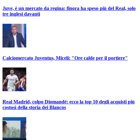
Juve, è un mercato da regina: finora ha speso più del Real, solo
tre inglesi davanti
Calciomercato Juventus, Miceli: "Ore calde per il portiere"
Real Madrid, colpo Diomandé: ecco la top 10 degli acquisti più
costosi della storia dei Blancos