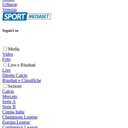
Udinese
Venezia
Seguici su
Media
Video
Foto
Live e Risultati
Live
Diretta Calcio
Risultati e Classifiche
Sezioni
Calcio
Mercato
Serie A
Serie B
Coppa Italia
Champions League
Europa League
Conference League