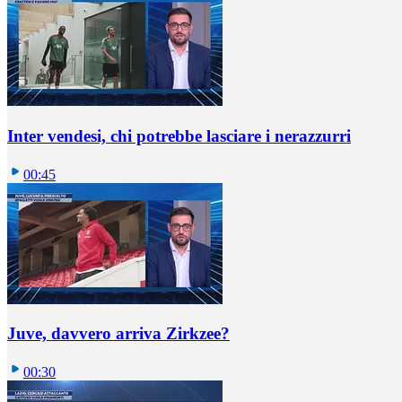
Inter vendesi, chi potrebbe lasciare i nerazzurri
00:45
Juve, davvero arriva Zirkzee?
00:30