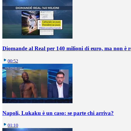
Diomande al Real per 140 milioni di euro, ma non è 
00:52
Napoli, Lukaku è un caso: se parte chi arriva?
01:10