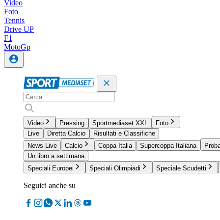
Video
Foto
Tennis
Drive UP
F1
MotoGp
Video
Pressing
Sportmediaset XXL
Foto
Live
Diretta Calcio
Risultati e Classifiche
News Live
Calcio
Coppa Italia
Supercoppa Italiana
Proba
Un libro a settimana
Speciali Europei
Speciali Olimpiadi
Speciale Scudetti
Seguici anche su