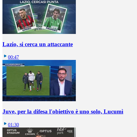
Lazio, si cerca un attaccante
00:47
Juve, per la difesa l'obiettivo è uno solo, Lucumì
01:30