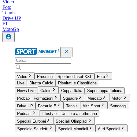
Video
Foto
Tennis
Drive UP
F1
MotoGp
Video
Pressing
Sportmediaset XXL
Foto
Live
Diretta Calcio
Risultati e Classifiche
News Live
Calcio
Coppa Italia
Supercoppa Italiana
Probabili Formazioni
Squadre
Mercato
Motori
Drive UP
Formula E
Tennis
Altri Sport
Sondaggi
Podcast
Lifestyle
Un libro a settimana
Speciali Europei
Speciali Olimpiadi
Speciale Scudetti
Speciali Mondiali
Altri Speciali