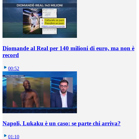
Diomande al Real per 140 milioni di euro, ma non è
record
00:52
Napoli, Lukaku è un caso: se parte chi arriva?
01:10