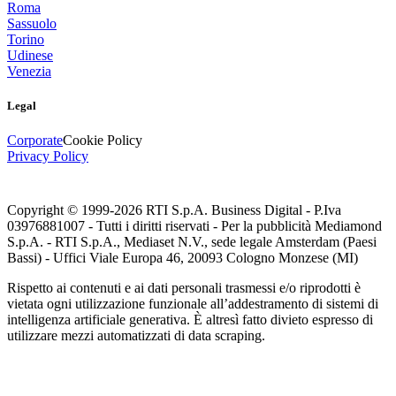
Roma
Sassuolo
Torino
Udinese
Venezia
Legal
Corporate
Cookie Policy
Privacy Policy
Copyright © 1999-
2026
RTI S.p.A. Business Digital - P.Iva
03976881007 - Tutti i diritti riservati - Per la pubblicità Mediamond
S.p.A. - RTI S.p.A., Mediaset N.V., sede legale Amsterdam (Paesi
Bassi) - Uffici Viale Europa 46, 20093 Cologno Monzese (MI)
Rispetto ai contenuti e ai dati personali trasmessi e/o riprodotti è
vietata ogni utilizzazione funzionale all’addestramento di sistemi di
intelligenza artificiale generativa. È altresì fatto divieto espresso di
utilizzare mezzi automatizzati di data scraping.