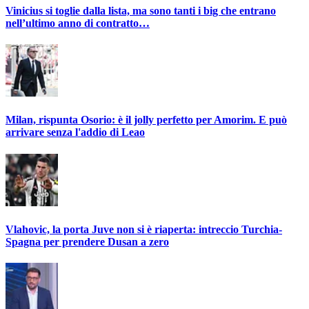
Vinicius si toglie dalla lista, ma sono tanti i big che entrano
nell’ultimo anno di contratto…
Milan, rispunta Osorio: è il jolly perfetto per Amorim. E può
arrivare senza l'addio di Leao
Vlahovic, la porta Juve non si è riaperta: intreccio Turchia-
Spagna per prendere Dusan a zero