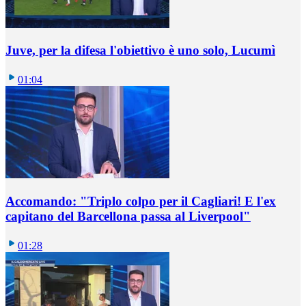
Juve, per la difesa l'obiettivo è uno solo, Lucumì
01:04
Accomando: "Triplo colpo per il Cagliari! E l'ex
capitano del Barcellona passa al Liverpool"
01:28