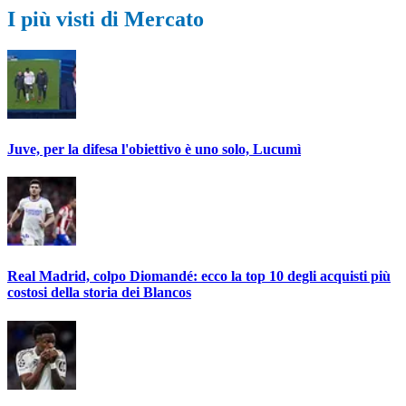
I più visti di Mercato
Juve, per la difesa l'obiettivo è uno solo, Lucumì
Real Madrid, colpo Diomandé: ecco la top 10 degli acquisti più
costosi della storia dei Blancos