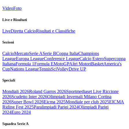
Video
Foto
Live e Risultati
Live
Diretta Calcio
Risultati e Classifiche
Sezioni
Calcio
Mercato
Serie A
Serie B
Coppa Italia
Champions
League
Europa League
Conference League
Calcio Estero
Supercoppa
Italiana
Formula 1
Formula E
MotoGP
Altri Motori
Basket
America's
Cup
Nations League
Tennis
Sci
Volley
Drive UP
Speciali
Mondiali 2026
Roland Garros 2026
Sportmediaset Live Riccione
2026
Scudetto Inter 2026
Olimpiadi Invernali Milano Cortina
2026
Super Bowl 2026
Eicma 2025
Mondiale per club 2025
EICMA
Riding Fest 2025
Paralimpiadi Parigi 2024
Olimpiadi Parigi
2024
Euro 2024
Squadra Serie A