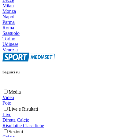
Lecce
Milan
Monza
Napoli
Parma
Roma
Sassuolo
Torino
Udinese
Venezia
Seguici su
Media
Video
Foto
Live e Risultati
Live
Diretta Calcio
Risultati e Classifiche
Sezioni