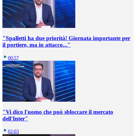
"Spalletti ha due priorità! Giornata importante per
il portiere, ma in attacco..."
00:57
"Vi dico l'uomo che può sbloccare il mercato
dell'Inter"
02:03