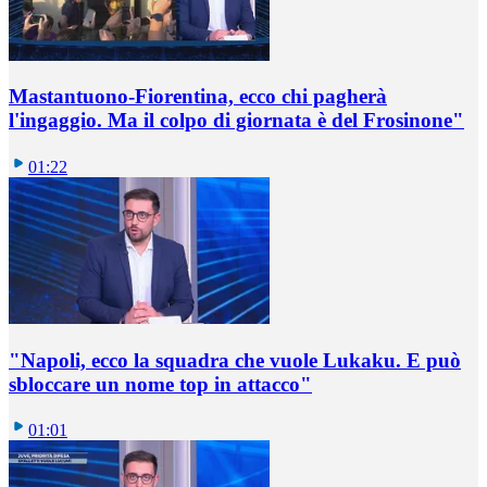
Mastantuono-Fiorentina, ecco chi pagherà
l'ingaggio. Ma il colpo di giornata è del Frosinone"
01:22
"Napoli, ecco la squadra che vuole Lukaku. E può
sbloccare un nome top in attacco"
01:01