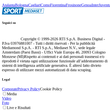
Atalanta
Bologna
Cagliari
Como
Fiorentina
Frosinone
Genoa
Inter
Juvent
Seguici su
Copyright © 1999-
2026
RTI S.p.A. Business Digital -
P.Iva 03976881007 - Tutti i diritti riservati - Per la pubblicità
Mediamond S.p.A. - RTI S.p.A., Mediaset N.V., sede legale
Amsterdam (Paesi Bassi) - Uffici Viale Europa 46, 20093 Cologno
Monzese (MI)
Rispetto ai contenuti e ai dati personali trasmessi e/o
riprodotti è vietata ogni utilizzazione funzionale all’addestramento di
sistemi di intelligenza artificiale generativa. È altresì fatto divieto
espresso di utilizzare mezzi automatizzati di data scraping.
Legal
Corporate
Privacy Policy
Cookie Policy
Media
Video
Foto
Live e Risultati