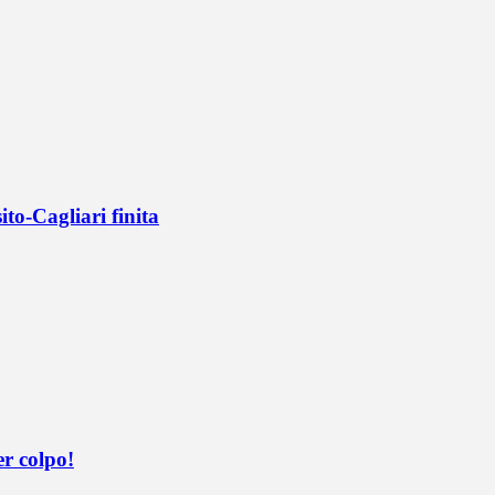
ito-Cagliari finita
er colpo!