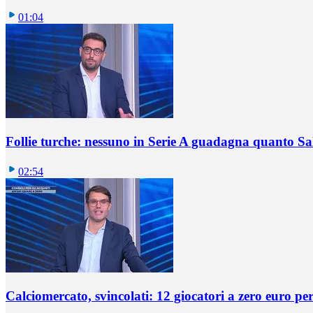
01:04
Follie turche: nessuno in Serie A guadagna quanto S
02:54
Calciomercato, svincolati: 12 giocatori a zero euro pe