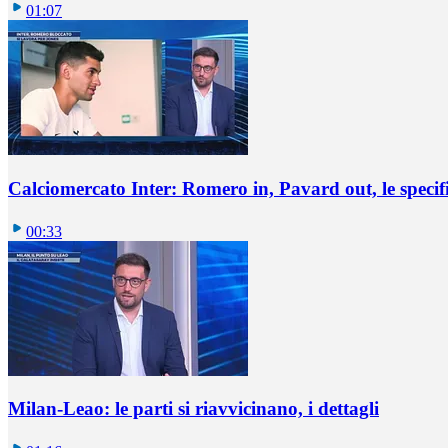
01:07
Calciomercato Inter: Romero in, Pavard out, le specif
00:33
Milan-Leao: le parti si riavvicinano, i dettagli