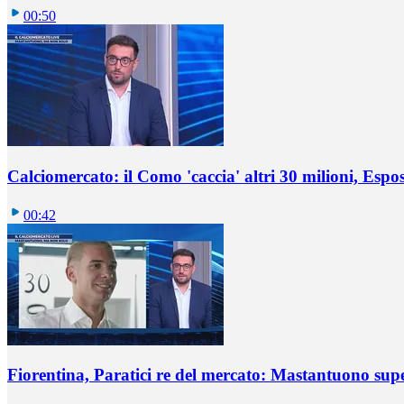
00:50
Calciomercato: il Como 'caccia' altri 30 milioni, Espos
00:42
Fiorentina, Paratici re del mercato: Mastantuono sup