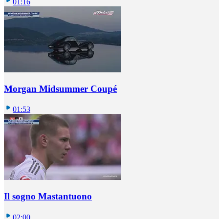
01:16
Morgan Midsummer Coupé
01:53
Il sogno Mastantuono
02:00