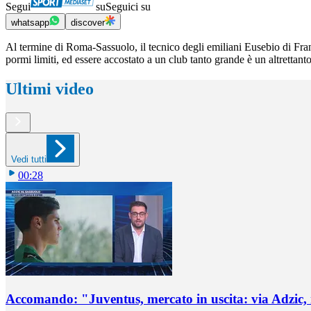
Segui
su
Seguici su
whatsapp
discover
Al termine di Roma-Sassuolo, il tecnico degli emiliani Eusebio di Fran
pormi limiti, ed essere accostato a un club tanto grande è un altrettan
Ultimi video
Vedi tutti
00:28
Accomando: "Juventus, mercato in uscita: via Adzic,