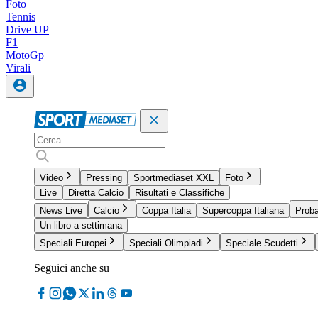
Foto
Tennis
Drive UP
F1
MotoGp
Virali
Video
Pressing
Sportmediaset XXL
Foto
Live
Diretta Calcio
Risultati e Classifiche
News Live
Calcio
Coppa Italia
Supercoppa Italiana
Proba
Un libro a settimana
Speciali Europei
Speciali Olimpiadi
Speciale Scudetti
Seguici anche su