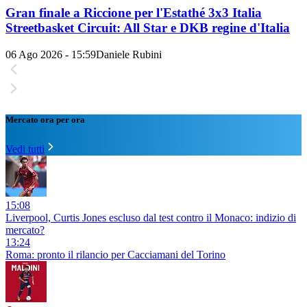
Gran finale a Riccione per l'Estathé 3x3 Italia
Streetbasket Circuit: All Star e DKB regine d'Italia
06 Ago 2026 - 15:59
Daniele Rubini
Mercato ora per ora
Vedi tutti
15:08
Liverpool, Curtis Jones escluso dal test contro il Monaco: indizio di
mercato?
13:24
Roma: pronto il rilancio per Cacciamani del Torino