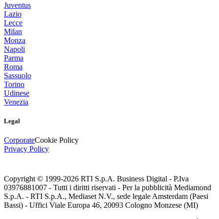
Juventus
Lazio
Lecce
Milan
Monza
Napoli
Parma
Roma
Sassuolo
Torino
Udinese
Venezia
Legal
Corporate
Cookie Policy
Privacy Policy
Copyright © 1999-
2026
RTI S.p.A. Business Digital - P.Iva
03976881007 - Tutti i diritti riservati - Per la pubblicità Mediamond
S.p.A. - RTI S.p.A., Mediaset N.V., sede legale Amsterdam (Paesi
Bassi) - Uffici Viale Europa 46, 20093 Cologno Monzese (MI)