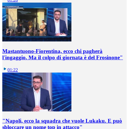
Mastantuono-Fiorentina, ecco chi pagherà
l'ingaggio. Ma il colpo di giornata è del Frosinone"
01:22
"Napoli, ecco la squadra che vuole Lukaku. E può
sbloccare un nome top in attacco"