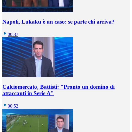
Napoli, Lukaku è un caso: se parte chi arriva?
00:37
Calciomercato, Battisti: "Pronto un domino di
attaccanti in Serie A"
00:52