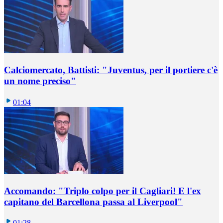
Calciomercato, Battisti: "Juventus, per il portiere c'è
un nome preciso"
01:04
Accomando: "Triplo colpo per il Cagliari! E l'ex
capitano del Barcellona passa al Liverpool"
01:28