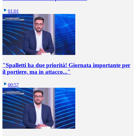
01:01
"Spalletti ha due priorità! Giornata importante per
il portiere, ma in attacco..."
00:57