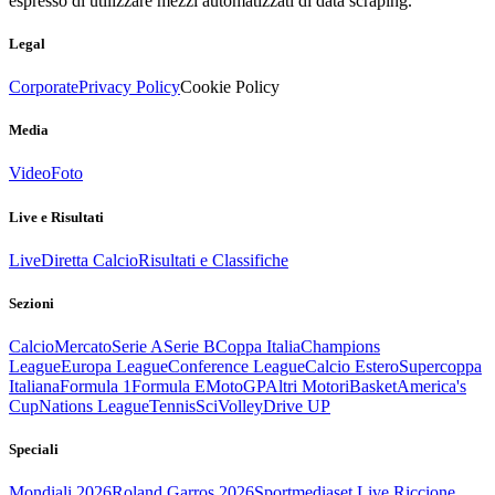
espresso di utilizzare mezzi automatizzati di data scraping.
Legal
Corporate
Privacy Policy
Cookie Policy
Media
Video
Foto
Live e Risultati
Live
Diretta Calcio
Risultati e Classifiche
Sezioni
Calcio
Mercato
Serie A
Serie B
Coppa Italia
Champions
League
Europa League
Conference League
Calcio Estero
Supercoppa
Italiana
Formula 1
Formula E
MotoGP
Altri Motori
Basket
America's
Cup
Nations League
Tennis
Sci
Volley
Drive UP
Speciali
Mondiali 2026
Roland Garros 2026
Sportmediaset Live Riccione