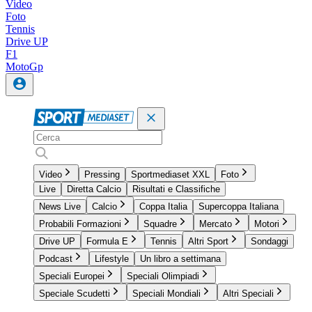
Video
Foto
Tennis
Drive UP
F1
MotoGp
Video
Pressing
Sportmediaset XXL
Foto
Live
Diretta Calcio
Risultati e Classifiche
News Live
Calcio
Coppa Italia
Supercoppa Italiana
Probabili Formazioni
Squadre
Mercato
Motori
Drive UP
Formula E
Tennis
Altri Sport
Sondaggi
Podcast
Lifestyle
Un libro a settimana
Speciali Europei
Speciali Olimpiadi
Speciale Scudetti
Speciali Mondiali
Altri Speciali