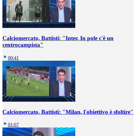
Calciomercato, Battisti: "Inter, In pole c'è un
centrocampista"
00:41
Calciomercato, Battisti: "Milan, l'obiettivo è sfoltire"
01:07