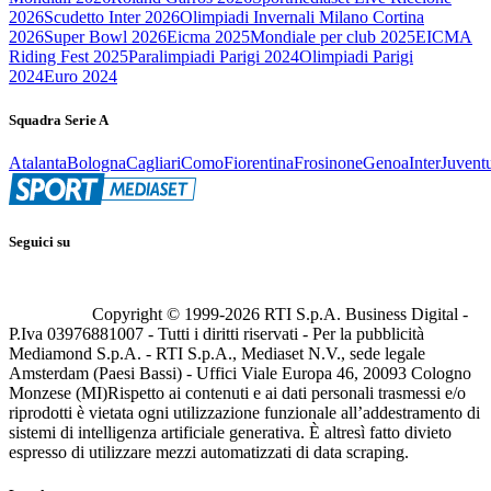
2026
Scudetto Inter 2026
Olimpiadi Invernali Milano Cortina
2026
Super Bowl 2026
Eicma 2025
Mondiale per club 2025
EICMA
Riding Fest 2025
Paralimpiadi Parigi 2024
Olimpiadi Parigi
2024
Euro 2024
Squadra Serie A
Atalanta
Bologna
Cagliari
Como
Fiorentina
Frosinone
Genoa
Inter
Juvent
Seguici su
Copyright © 1999-
2026
RTI S.p.A. Business Digital -
P.Iva 03976881007 - Tutti i diritti riservati - Per la pubblicità
Mediamond S.p.A. - RTI S.p.A., Mediaset N.V., sede legale
Amsterdam (Paesi Bassi) - Uffici Viale Europa 46, 20093 Cologno
Monzese (MI)
Rispetto ai contenuti e ai dati personali trasmessi e/o
riprodotti è vietata ogni utilizzazione funzionale all’addestramento di
sistemi di intelligenza artificiale generativa. È altresì fatto divieto
espresso di utilizzare mezzi automatizzati di data scraping.