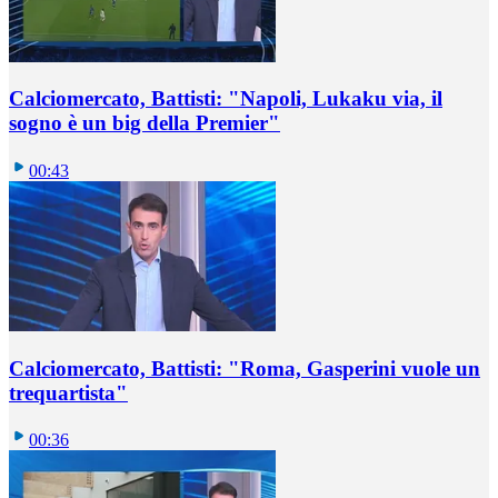
Calciomercato, Battisti: "Napoli, Lukaku via, il
sogno è un big della Premier"
00:43
Calciomercato, Battisti: "Roma, Gasperini vuole un
trequartista"
00:36