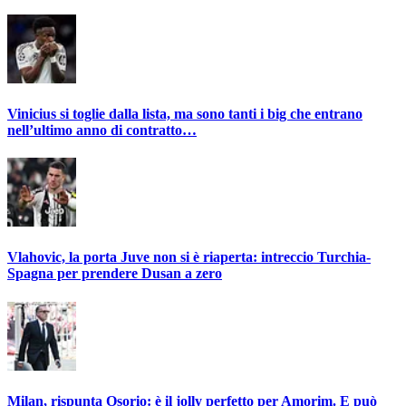
Vinicius si toglie dalla lista, ma sono tanti i big che entrano
nell’ultimo anno di contratto…
Vlahovic, la porta Juve non si è riaperta: intreccio Turchia-
Spagna per prendere Dusan a zero
Milan, rispunta Osorio: è il jolly perfetto per Amorim. E può