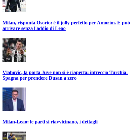
Milan, rispunta Osorio: è il jolly perfetto per Amorim. E può
arrivare senza l'addio di Leao
Vlahovic, la porta Juve non si è riaperta: intreccio Turchia-
Spagna per prendere Dusan a zero
Milan-Leao: le parti si riavvicinano, i dettagli