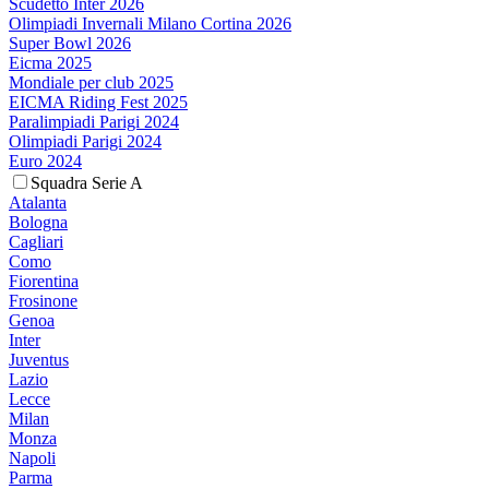
Scudetto Inter 2026
Olimpiadi Invernali Milano Cortina 2026
Super Bowl 2026
Eicma 2025
Mondiale per club 2025
EICMA Riding Fest 2025
Paralimpiadi Parigi 2024
Olimpiadi Parigi 2024
Euro 2024
Squadra Serie A
Atalanta
Bologna
Cagliari
Como
Fiorentina
Frosinone
Genoa
Inter
Juventus
Lazio
Lecce
Milan
Monza
Napoli
Parma