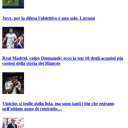
Juve, per la difesa l'obiettivo è uno solo, Lucumì
Real Madrid, colpo Diomandé: ecco la top 10 degli acquisti più
costosi della storia dei Blancos
Vinicius si toglie dalla lista, ma sono tanti i big che entrano
nell’ultimo anno di contratto…