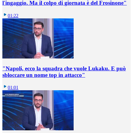
l'ingaggio. Ma il colpo di giornata è del Frosinone"
01:22
"Napoli, ecco la squadra che vuole Lukaku. E può
sbloccare un nome top in attacco"
01:01