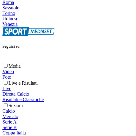
Roma
Sassuolo
Torino
Udinese
Venezia
Seguici su
Media
Video
Foto
Live e Risultati
Live
Diretta Calcio
Risultati e Classifiche
Sezioni
Calcio
Mercato
Serie A
Serie B
Coppa Italia