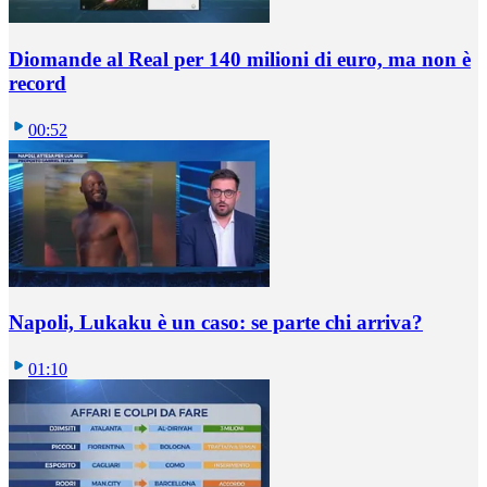
Diomande al Real per 140 milioni di euro, ma non è
record
00:52
Napoli, Lukaku è un caso: se parte chi arriva?
01:10