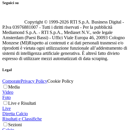
Seguici su
Copyright © 1999-
2026
RTI S.p.A. Business Digital -
P.Iva 03976881007 - Tutti i diritti riservati - Per la pubblicità
Mediamond S.p.A. - RTI S.p.A., Mediaset N.V., sede legale
Amsterdam (Paesi Bassi) - Uffici Viale Europa 46, 20093 Cologno
Monzese (MI)
Rispetto ai contenuti e ai dati personali trasmessi e/o
riprodotti è vietata ogni utilizzazione funzionale all’addestramento di
sistemi di intelligenza artificiale generativa. È altresì fatto divieto
espresso di utilizzare mezzi automatizzati di data scraping.
Legal
Corporate
Privacy Policy
Cookie Policy
Media
Video
Foto
Live e Risultati
Live
Diretta Calcio
Risultati e Classifiche
Sezioni
Calcio