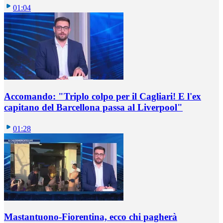
01:04
Accomando: "Triplo colpo per il Cagliari! E l'ex
capitano del Barcellona passa al Liverpool"
01:28
Mastantuono-Fiorentina, ecco chi pagherà