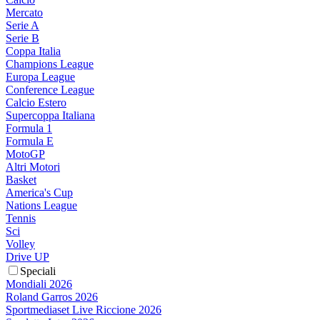
Mercato
Serie A
Serie B
Coppa Italia
Champions League
Europa League
Conference League
Calcio Estero
Supercoppa Italiana
Formula 1
Formula E
MotoGP
Altri Motori
Basket
America's Cup
Nations League
Tennis
Sci
Volley
Drive UP
Speciali
Mondiali 2026
Roland Garros 2026
Sportmediaset Live Riccione 2026