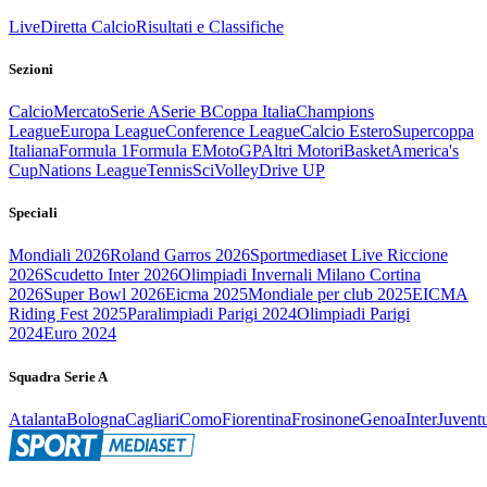
Live
Diretta Calcio
Risultati e Classifiche
Sezioni
Calcio
Mercato
Serie A
Serie B
Coppa Italia
Champions
League
Europa League
Conference League
Calcio Estero
Supercoppa
Italiana
Formula 1
Formula E
MotoGP
Altri Motori
Basket
America's
Cup
Nations League
Tennis
Sci
Volley
Drive UP
Speciali
Mondiali 2026
Roland Garros 2026
Sportmediaset Live Riccione
2026
Scudetto Inter 2026
Olimpiadi Invernali Milano Cortina
2026
Super Bowl 2026
Eicma 2025
Mondiale per club 2025
EICMA
Riding Fest 2025
Paralimpiadi Parigi 2024
Olimpiadi Parigi
2024
Euro 2024
Squadra Serie A
Atalanta
Bologna
Cagliari
Como
Fiorentina
Frosinone
Genoa
Inter
Juvent