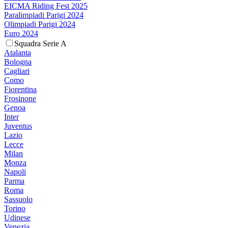
EICMA Riding Fest 2025
Paralimpiadi Parigi 2024
Olimpiadi Parigi 2024
Euro 2024
Squadra Serie A
Atalanta
Bologna
Cagliari
Como
Fiorentina
Frosinone
Genoa
Inter
Juventus
Lazio
Lecce
Milan
Monza
Napoli
Parma
Roma
Sassuolo
Torino
Udinese
Venezia