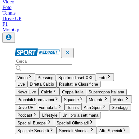
Video
Foto
Tennis
Drive UP
F1
MotoGp
Video
Pressing
Sportmediaset XXL
Foto
Live
Diretta Calcio
Risultati e Classifiche
News Live
Calcio
Coppa Italia
Supercoppa Italiana
Probabili Formazioni
Squadre
Mercato
Motori
Drive UP
Formula E
Tennis
Altri Sport
Sondaggi
Podcast
Lifestyle
Un libro a settimana
Speciali Europei
Speciali Olimpiadi
Speciale Scudetti
Speciali Mondiali
Altri Speciali