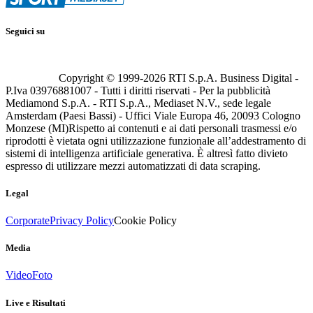
Seguici su
Copyright © 1999-
2026
RTI S.p.A. Business Digital -
P.Iva 03976881007 - Tutti i diritti riservati - Per la pubblicità
Mediamond S.p.A. - RTI S.p.A., Mediaset N.V., sede legale
Amsterdam (Paesi Bassi) - Uffici Viale Europa 46, 20093 Cologno
Monzese (MI)
Rispetto ai contenuti e ai dati personali trasmessi e/o
riprodotti è vietata ogni utilizzazione funzionale all’addestramento di
sistemi di intelligenza artificiale generativa. È altresì fatto divieto
espresso di utilizzare mezzi automatizzati di data scraping.
Legal
Corporate
Privacy Policy
Cookie Policy
Media
Video
Foto
Live e Risultati