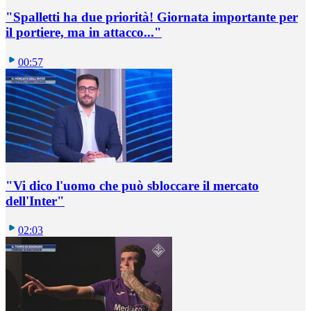
"Spalletti ha due priorità! Giornata importante per
il portiere, ma in attacco..."
00:57
"Vi dico l'uomo che può sbloccare il mercato
dell'Inter"
02:03