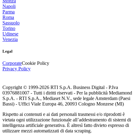
Monza
Napoli
Parma
Roma
Sassuolo
Torino
Udinese
Venezia
Legal
Corporate
Cookie Policy
Privacy Policy
Copyright © 1999-
2026
RTI S.p.A. Business Digital - P.Iva
03976881007 - Tutti i diritti riservati - Per la pubblicità Mediamond
S.p.A. - RTI S.p.A., Mediaset N.V., sede legale Amsterdam (Paesi
Bassi) - Uffici Viale Europa 46, 20093 Cologno Monzese (MI)
Rispetto ai contenuti e ai dati personali trasmessi e/o riprodotti è
vietata ogni utilizzazione funzionale all’addestramento di sistemi di
intelligenza artificiale generativa. È altresì fatto divieto espresso di
utilizzare mezzi automatizzati di data scraping.