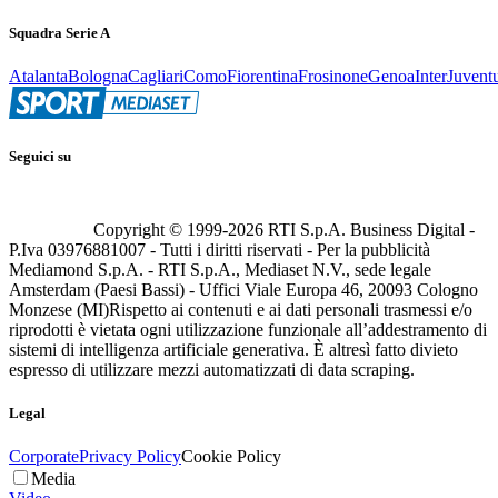
Squadra Serie A
Atalanta
Bologna
Cagliari
Como
Fiorentina
Frosinone
Genoa
Inter
Juvent
Seguici su
Copyright © 1999-
2026
RTI S.p.A. Business Digital -
P.Iva 03976881007 - Tutti i diritti riservati - Per la pubblicità
Mediamond S.p.A. - RTI S.p.A., Mediaset N.V., sede legale
Amsterdam (Paesi Bassi) - Uffici Viale Europa 46, 20093 Cologno
Monzese (MI)
Rispetto ai contenuti e ai dati personali trasmessi e/o
riprodotti è vietata ogni utilizzazione funzionale all’addestramento di
sistemi di intelligenza artificiale generativa. È altresì fatto divieto
espresso di utilizzare mezzi automatizzati di data scraping.
Legal
Corporate
Privacy Policy
Cookie Policy
Media