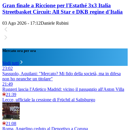
Gran finale a Riccione per l'Estathé 3x3 Italia
Streetbasket Circuit: All Star e DKB regine d'Italia
03 Ago 2026 - 17:12
Daniele Rubini
Mercato ora per ora
Vedi tutti
23:02
Sassuolo, Aquilani: "Mercato? Mi fido della società, ma in difesa
non ho neanche un titolare"
21:49
Ruggeri lascia l'Atletico Madrid: vicino il passaggio all'Aston Villa
21:39
Lecce, ufficiale la cessione di Früchtl al Salisburgo
21:08
Roma, Angelino ceduto al Deportivo a Coruna