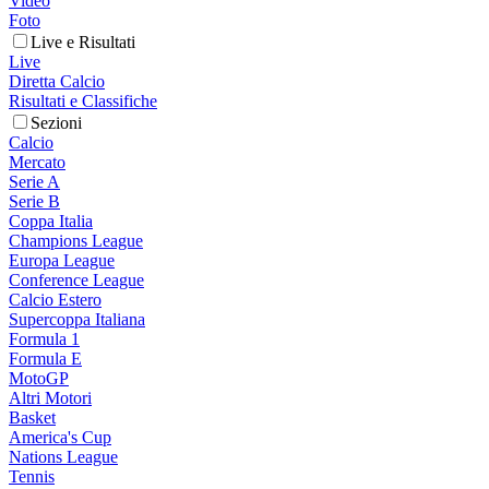
Video
Foto
Live e Risultati
Live
Diretta Calcio
Risultati e Classifiche
Sezioni
Calcio
Mercato
Serie A
Serie B
Coppa Italia
Champions League
Europa League
Conference League
Calcio Estero
Supercoppa Italiana
Formula 1
Formula E
MotoGP
Altri Motori
Basket
America's Cup
Nations League
Tennis