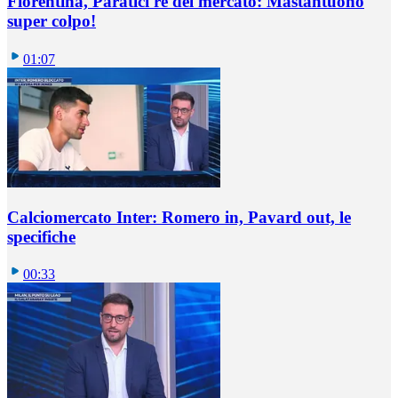
Fiorentina, Paratici re del mercato: Mastantuono
super colpo!
01:07
Calciomercato Inter: Romero in, Pavard out, le
specifiche
00:33