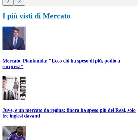
I più visti di Mercato
Mercato, Piantanida: "Ecco chi ha speso di più, podio a
sorpresa"
Juve, è un mercato da regina: finora ha speso più del Real, solo
tre inglesi davanti