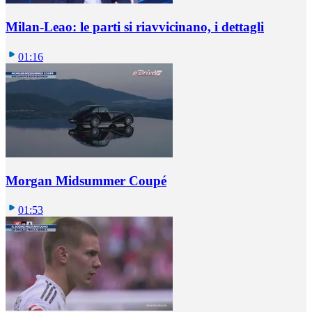
Milan-Leao: le parti si riavvicinano, i dettagli
01:16
Morgan Midsummer Coupé
01:53