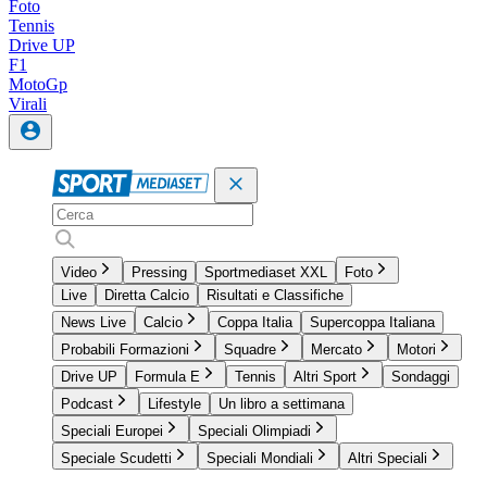
Foto
Tennis
Drive UP
F1
MotoGp
Virali
Video
Pressing
Sportmediaset XXL
Foto
Live
Diretta Calcio
Risultati e Classifiche
News Live
Calcio
Coppa Italia
Supercoppa Italiana
Probabili Formazioni
Squadre
Mercato
Motori
Drive UP
Formula E
Tennis
Altri Sport
Sondaggi
Podcast
Lifestyle
Un libro a settimana
Speciali Europei
Speciali Olimpiadi
Speciale Scudetti
Speciali Mondiali
Altri Speciali