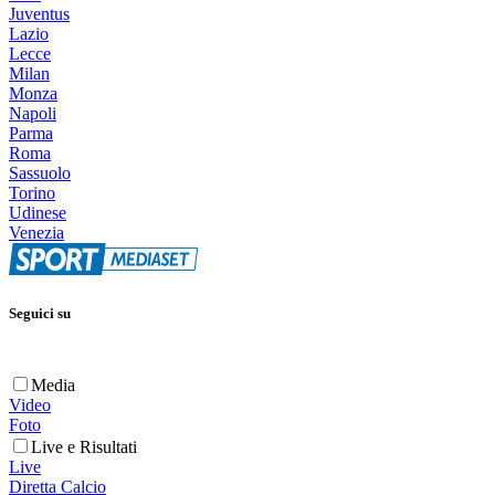
Juventus
Lazio
Lecce
Milan
Monza
Napoli
Parma
Roma
Sassuolo
Torino
Udinese
Venezia
Seguici su
Media
Video
Foto
Live e Risultati
Live
Diretta Calcio