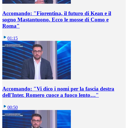
Accomando: "Fiorentina, il futuro di Kean e il
sogno Mastantuono. Ecco le mosse di Como e
Roma"
01:15
Accomando: "Vi dico i nomi per la fascia destra
dell'Inter. Romero cuoce a fuoco lento…"
00:50