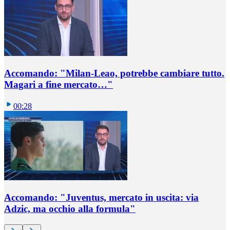
Accomando: "Milan-Leao, potrebbe cambiare tutto.
Magari a fine mercato…"
00:28
Accomando: "Juventus, mercato in uscita: via
Adzic, ma occhio alla formula"