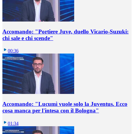
Accomando: "Portiere Juve, duello Vicario-Suzuki:
chi sale e chi scende"
00:36
Accomando: "Lucumì vuole solo la Juventus. Ecco
cosa manca per l'intesa con il Bologna"
01:34