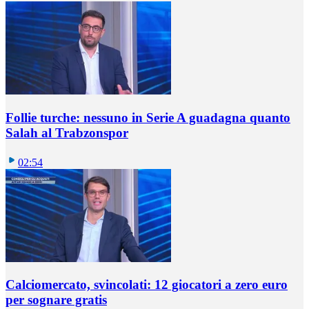
Follie turche: nessuno in Serie A guadagna quanto
Salah al Trabzonspor
02:54
Calciomercato, svincolati: 12 giocatori a zero euro
per sognare gratis