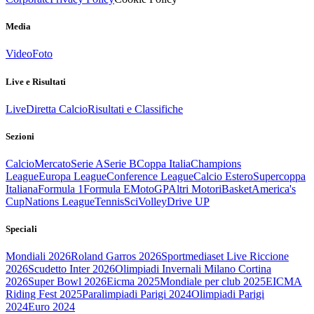
Media
Video
Foto
Live e Risultati
Live
Diretta Calcio
Risultati e Classifiche
Sezioni
Calcio
Mercato
Serie A
Serie B
Coppa Italia
Champions
League
Europa League
Conference League
Calcio Estero
Supercoppa
Italiana
Formula 1
Formula E
MotoGP
Altri Motori
Basket
America's
Cup
Nations League
Tennis
Sci
Volley
Drive UP
Speciali
Mondiali 2026
Roland Garros 2026
Sportmediaset Live Riccione
2026
Scudetto Inter 2026
Olimpiadi Invernali Milano Cortina
2026
Super Bowl 2026
Eicma 2025
Mondiale per club 2025
EICMA
Riding Fest 2025
Paralimpiadi Parigi 2024
Olimpiadi Parigi
2024
Euro 2024