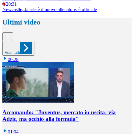
20:31
Newcastle, Jaissle è il nuovo allenatore: è ufficiale
Ultimi video
Vedi tutti
00:28
Accomando: "Juventus, mercato in uscita: via
Adzic, ma occhio alla formula"
01:04