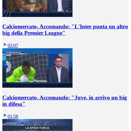
Calciomercato, Accomando: "L'Inter punta un altro
big della Premier League"
02:07
Calciomercato, Accomando: "Juve, in arrivo un big
in difesa"
01:58