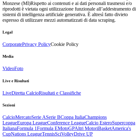
Monzese (MI)
Rispetto ai contenuti e ai dati personali trasmessi e/o
riprodotti è vietata ogni utilizzazione funzionale all’addestramento di
sistemi di intelligenza artificiale generativa. È altresì fatto divieto
espresso di utilizzare mezzi automatizzati di data scraping.
Legal
Corporate
Privacy Policy
Cookie Policy
Media
Video
Foto
Live e Risultati
Live
Diretta Calcio
Risultati e Classifiche
Sezioni
Calcio
Mercato
Serie A
Serie B
Coppa Italia
Champions
League
Europa League
Conference League
Calcio Estero
Supercoppa
Italiana
Formula 1
Formula E
MotoGP
Altri Motori
Basket
America's
Cup
Nations League
Tennis
Sci
Volley
Drive UP