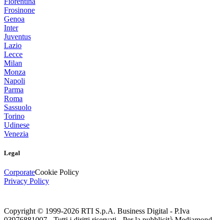
Fiorentina
Frosinone
Genoa
Inter
Juventus
Lazio
Lecce
Milan
Monza
Napoli
Parma
Roma
Sassuolo
Torino
Udinese
Venezia
Legal
Corporate
Cookie Policy
Privacy Policy
Copyright © 1999-
2026
RTI S.p.A. Business Digital - P.Iva
03976881007 - Tutti i diritti riservati - Per la pubblicità Mediamond