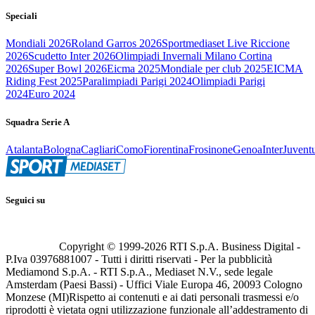
Speciali
Mondiali 2026
Roland Garros 2026
Sportmediaset Live Riccione
2026
Scudetto Inter 2026
Olimpiadi Invernali Milano Cortina
2026
Super Bowl 2026
Eicma 2025
Mondiale per club 2025
EICMA
Riding Fest 2025
Paralimpiadi Parigi 2024
Olimpiadi Parigi
2024
Euro 2024
Squadra Serie A
Atalanta
Bologna
Cagliari
Como
Fiorentina
Frosinone
Genoa
Inter
Juvent
Seguici su
Copyright © 1999-
2026
RTI S.p.A. Business Digital -
P.Iva 03976881007 - Tutti i diritti riservati - Per la pubblicità
Mediamond S.p.A. - RTI S.p.A., Mediaset N.V., sede legale
Amsterdam (Paesi Bassi) - Uffici Viale Europa 46, 20093 Cologno
Monzese (MI)
Rispetto ai contenuti e ai dati personali trasmessi e/o
riprodotti è vietata ogni utilizzazione funzionale all’addestramento di