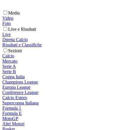
Media
Video
Foto
Live e Risultati
Live
Diretta Calcio
Risultati e Classifiche
Sezioni
Calcio
Mercato
Serie A
Serie B
Coppa Italia
Champions League
Europa League
Conference League
Calcio Estero
Supercoppa Italiana
Formula 1
Formula E
MotoGP
Altri Motori
Basket