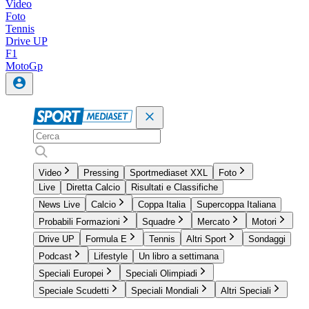
Video
Foto
Tennis
Drive UP
F1
MotoGp
Video
Pressing
Sportmediaset XXL
Foto
Live
Diretta Calcio
Risultati e Classifiche
News Live
Calcio
Coppa Italia
Supercoppa Italiana
Probabili Formazioni
Squadre
Mercato
Motori
Drive UP
Formula E
Tennis
Altri Sport
Sondaggi
Podcast
Lifestyle
Un libro a settimana
Speciali Europei
Speciali Olimpiadi
Speciale Scudetti
Speciali Mondiali
Altri Speciali