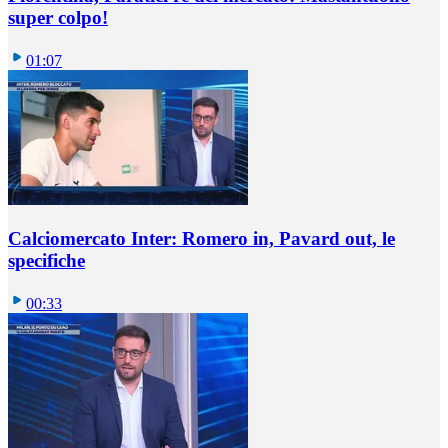
super colpo!
01:07
Calciomercato Inter: Romero in, Pavard out, le
specifiche
00:33