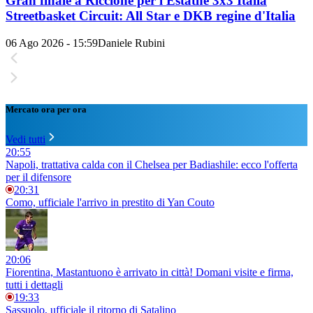
Gran finale a Riccione per l'Estathé 3x3 Italia
Streetbasket Circuit: All Star e DKB regine d'Italia
06 Ago 2026 - 15:59
Daniele Rubini
Mercato ora per ora
Vedi tutti
20:55
Napoli, trattativa calda con il Chelsea per Badiashile: ecco l'offerta
per il difensore
20:31
Como, ufficiale l'arrivo in prestito di Yan Couto
20:06
Fiorentina, Mastantuono è arrivato in città! Domani visite e firma,
tutti i dettagli
19:33
Sassuolo, ufficiale il ritorno di Satalino