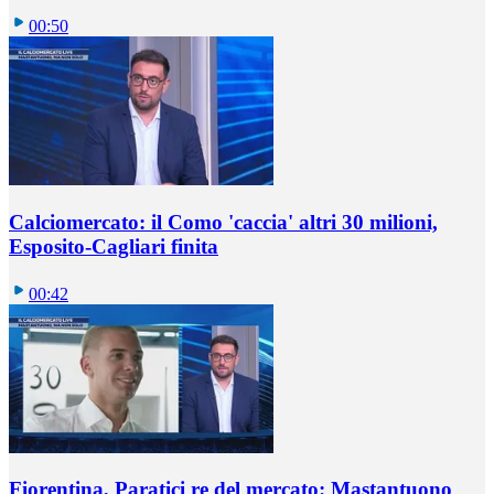
00:50
Calciomercato: il Como 'caccia' altri 30 milioni,
Esposito-Cagliari finita
00:42
Fiorentina, Paratici re del mercato: Mastantuono