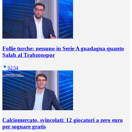
Follie turche: nessuno in Serie A guadagna quanto
Salah al Trabzonspor
02:54
Calciomercato, svincolati: 12 giocatori a zero euro
per sognare gratis