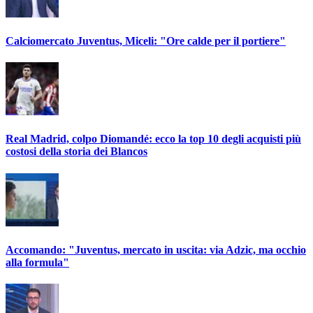
Calciomercato Juventus, Miceli: "Ore calde per il portiere"
Real Madrid, colpo Diomandé: ecco la top 10 degli acquisti più
costosi della storia dei Blancos
Accomando: "Juventus, mercato in uscita: via Adzic, ma occhio
alla formula"