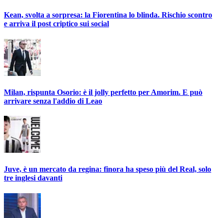
Kean, svolta a sorpresa: la Fiorentina lo blinda. Rischio scontro
e arriva il post criptico sui social
Milan, rispunta Osorio: è il jolly perfetto per Amorim. E può
arrivare senza l'addio di Leao
Juve, è un mercato da regina: finora ha speso più del Real, solo
tre inglesi davanti