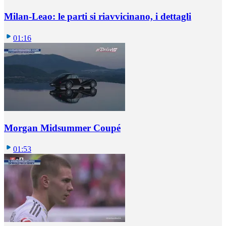
Milan-Leao: le parti si riavvicinano, i dettagli
01:16
Morgan Midsummer Coupé
01:53