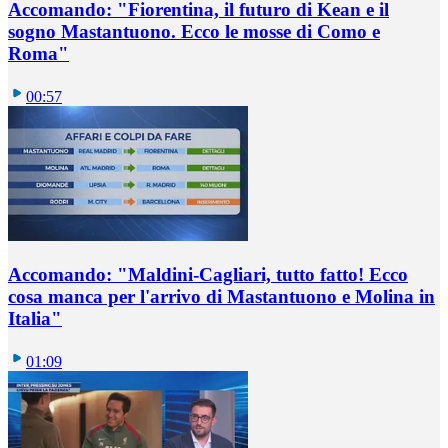
Accomando: "Fiorentina, il futuro di Kean e il
sogno Mastantuono. Ecco le mosse di Como e
Roma"
00:57
Accomando: "Maldini-Cagliari, tutto fatto! Ecco
cosa manca per l'arrivo di Mastantuono e Molina in
Italia"
01:09