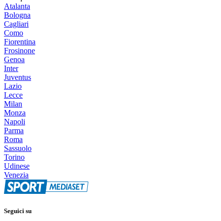
Atalanta
Bologna
Cagliari
Como
Fiorentina
Frosinone
Genoa
Inter
Juventus
Lazio
Lecce
Milan
Monza
Napoli
Parma
Roma
Sassuolo
Torino
Udinese
Venezia
Seguici su