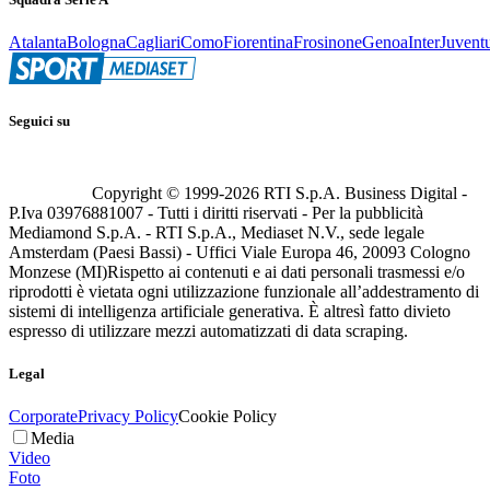
Atalanta
Bologna
Cagliari
Como
Fiorentina
Frosinone
Genoa
Inter
Juvent
Seguici su
Copyright © 1999-
2026
RTI S.p.A. Business Digital -
P.Iva 03976881007 - Tutti i diritti riservati - Per la pubblicità
Mediamond S.p.A. - RTI S.p.A., Mediaset N.V., sede legale
Amsterdam (Paesi Bassi) - Uffici Viale Europa 46, 20093 Cologno
Monzese (MI)
Rispetto ai contenuti e ai dati personali trasmessi e/o
riprodotti è vietata ogni utilizzazione funzionale all’addestramento di
sistemi di intelligenza artificiale generativa. È altresì fatto divieto
espresso di utilizzare mezzi automatizzati di data scraping.
Legal
Corporate
Privacy Policy
Cookie Policy
Media
Video
Foto