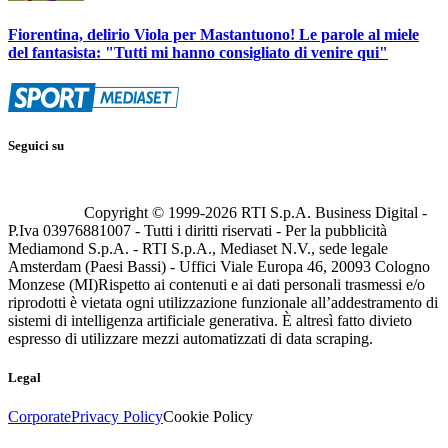
Fiorentina, delirio Viola per Mastantuono! Le parole al miele
del fantasista: "Tutti mi hanno consigliato di venire qui"
Seguici su
Copyright © 1999-
2026
RTI S.p.A. Business Digital -
P.Iva 03976881007 - Tutti i diritti riservati - Per la pubblicità
Mediamond S.p.A. - RTI S.p.A., Mediaset N.V., sede legale
Amsterdam (Paesi Bassi) - Uffici Viale Europa 46, 20093 Cologno
Monzese (MI)
Rispetto ai contenuti e ai dati personali trasmessi e/o
riprodotti è vietata ogni utilizzazione funzionale all’addestramento di
sistemi di intelligenza artificiale generativa. È altresì fatto divieto
espresso di utilizzare mezzi automatizzati di data scraping.
Legal
Corporate
Privacy Policy
Cookie Policy