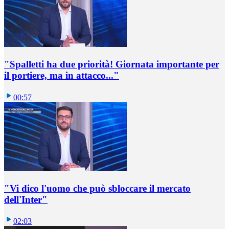
"Spalletti ha due priorità! Giornata importante per
il portiere, ma in attacco..."
00:57
"Vi dico l'uomo che può sbloccare il mercato
dell'Inter"
02:03