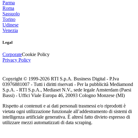
Parma
Roma
Sassuolo
Torino
Udinese
Venezia
Legal
Corporate
Cookie Policy
Privacy Policy
Copyright © 1999-
2026
RTI S.p.A. Business Digital - P.Iva
03976881007 - Tutti i diritti riservati - Per la pubblicità Mediamond
S.p.A. - RTI S.p.A., Mediaset N.V., sede legale Amsterdam (Paesi
Bassi) - Uffici Viale Europa 46, 20093 Cologno Monzese (MI)
Rispetto ai contenuti e ai dati personali trasmessi e/o riprodotti è
vietata ogni utilizzazione funzionale all’addestramento di sistemi di
intelligenza artificiale generativa. È altresì fatto divieto espresso di
utilizzare mezzi automatizzati di data scraping.