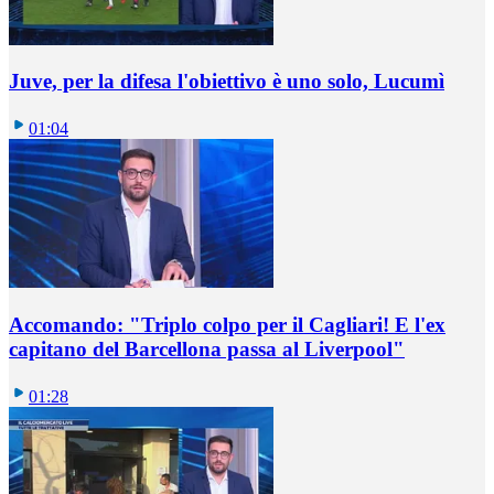
Juve, per la difesa l'obiettivo è uno solo, Lucumì
01:04
Accomando: "Triplo colpo per il Cagliari! E l'ex
capitano del Barcellona passa al Liverpool"
01:28