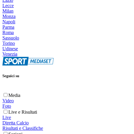
Lazio
Lecce
Milan
Monza
Napoli
Parma
Roma
Sassuolo
Torino
Udinese
Venezia
Seguici su
Media
Video
Foto
Live e Risultati
Live
Diretta Calcio
Risultati e Classifiche