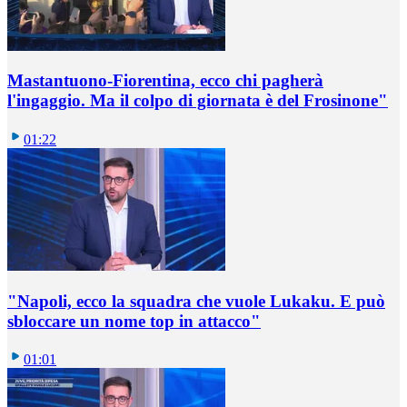
Mastantuono-Fiorentina, ecco chi pagherà
l'ingaggio. Ma il colpo di giornata è del Frosinone"
01:22
"Napoli, ecco la squadra che vuole Lukaku. E può
sbloccare un nome top in attacco"
01:01