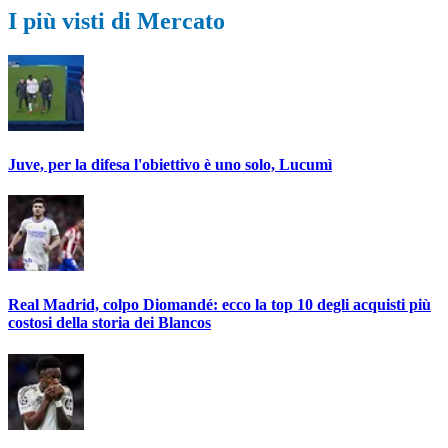
I più visti di Mercato
Juve, per la difesa l'obiettivo è uno solo, Lucumì
Real Madrid, colpo Diomandé: ecco la top 10 degli acquisti più
costosi della storia dei Blancos