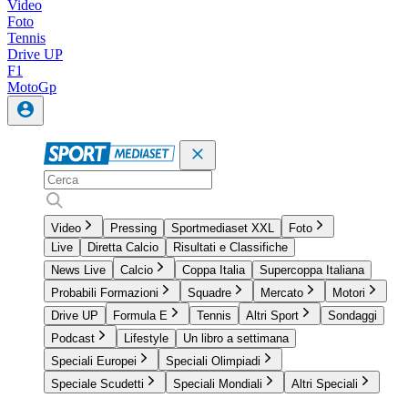
Video
Foto
Tennis
Drive UP
F1
MotoGp
Video
Pressing
Sportmediaset XXL
Foto
Live
Diretta Calcio
Risultati e Classifiche
News Live
Calcio
Coppa Italia
Supercoppa Italiana
Probabili Formazioni
Squadre
Mercato
Motori
Drive UP
Formula E
Tennis
Altri Sport
Sondaggi
Podcast
Lifestyle
Un libro a settimana
Speciali Europei
Speciali Olimpiadi
Speciale Scudetti
Speciali Mondiali
Altri Speciali