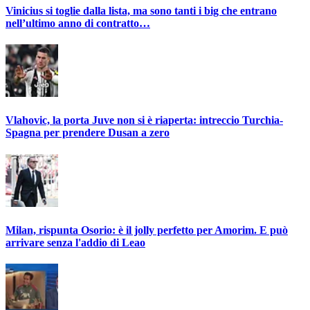
Vinicius si toglie dalla lista, ma sono tanti i big che entrano
nell’ultimo anno di contratto…
Vlahovic, la porta Juve non si è riaperta: intreccio Turchia-
Spagna per prendere Dusan a zero
Milan, rispunta Osorio: è il jolly perfetto per Amorim. E può
arrivare senza l'addio di Leao