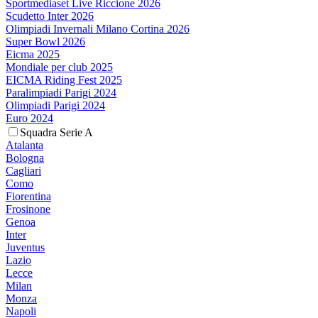
Sportmediaset Live Riccione 2026
Scudetto Inter 2026
Olimpiadi Invernali Milano Cortina 2026
Super Bowl 2026
Eicma 2025
Mondiale per club 2025
EICMA Riding Fest 2025
Paralimpiadi Parigi 2024
Olimpiadi Parigi 2024
Euro 2024
Squadra Serie A
Atalanta
Bologna
Cagliari
Como
Fiorentina
Frosinone
Genoa
Inter
Juventus
Lazio
Lecce
Milan
Monza
Napoli