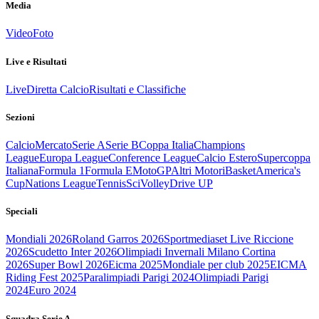
Media
Video
Foto
Live e Risultati
Live
Diretta Calcio
Risultati e Classifiche
Sezioni
Calcio
Mercato
Serie A
Serie B
Coppa Italia
Champions
League
Europa League
Conference League
Calcio Estero
Supercoppa
Italiana
Formula 1
Formula E
MotoGP
Altri Motori
Basket
America's
Cup
Nations League
Tennis
Sci
Volley
Drive UP
Speciali
Mondiali 2026
Roland Garros 2026
Sportmediaset Live Riccione
2026
Scudetto Inter 2026
Olimpiadi Invernali Milano Cortina
2026
Super Bowl 2026
Eicma 2025
Mondiale per club 2025
EICMA
Riding Fest 2025
Paralimpiadi Parigi 2024
Olimpiadi Parigi
2024
Euro 2024
Squadra Serie A