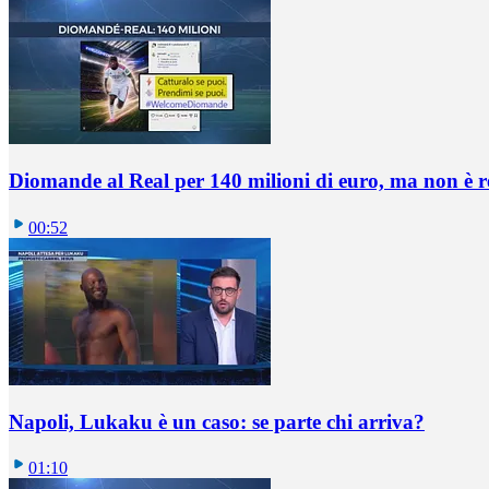
Diomande al Real per 140 milioni di euro, ma non è 
00:52
Napoli, Lukaku è un caso: se parte chi arriva?
01:10