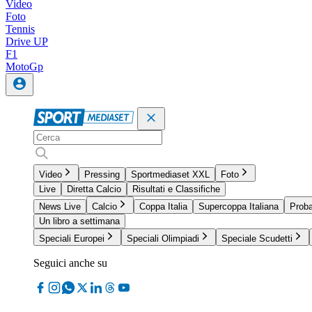
Video
Foto
Tennis
Drive UP
F1
MotoGp
Video
Pressing
Sportmediaset XXL
Foto
Live
Diretta Calcio
Risultati e Classifiche
News Live
Calcio
Coppa Italia
Supercoppa Italiana
Proba
Un libro a settimana
Speciali Europei
Speciali Olimpiadi
Speciale Scudetti
Seguici anche su