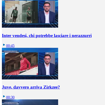
Inter vendesi, chi potrebbe lasciare i nerazzurri
00:45
Juve, davvero arriva Zirkzee?
00:30