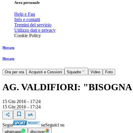
Area personale
Help e Faq
Info e contatti
Termini del servizio
Utilizzo dati e privacy
Cookie Policy
Mercato
Mercato
Ora per ora
Acquisti e Cessioni
Squadre
Video
Foto
AG. VALDIFIORI: "BISOGN
15 Giu 2016 - 17:24
15 Giu 2016 - 17:24
Segui
su
Seguici su
whatsapp
discover