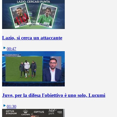
Lazio, si cerca un attaccante
00:47
Juve, per la difesa l'obiettivo è uno solo, Lucumì
01:30