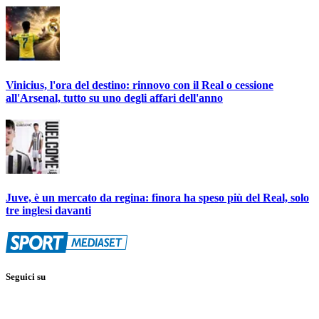
Vinicius, l'ora del destino: rinnovo con il Real o cessione
all'Arsenal, tutto su uno degli affari dell'anno
Juve, è un mercato da regina: finora ha speso più del Real, solo
tre inglesi davanti
Seguici su