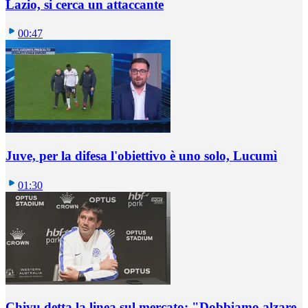
Lazio, si cerca un attaccante
00:47
Juve, per la difesa l'obiettivo è uno solo, Lucumì
01:30
Chivu detta la linea sul mercato: "Dobbiamo alzare