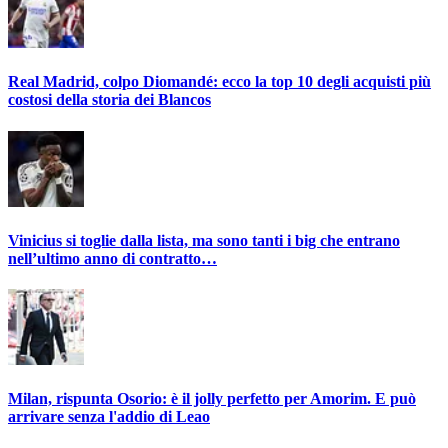
Real Madrid, colpo Diomandé: ecco la top 10 degli acquisti più
costosi della storia dei Blancos
Vinicius si toglie dalla lista, ma sono tanti i big che entrano
nell’ultimo anno di contratto…
Milan, rispunta Osorio: è il jolly perfetto per Amorim. E può
arrivare senza l'addio di Leao