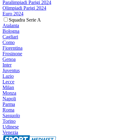
Paralimpiadi Parigi 2024
Olimpiadi Parigi 2024
Euro 2024
Squadra Serie A
Atalanta
Bologna
Cagliari
Como
Fiorentina
Frosinone
Genoa
Inter
Juventus
Lazio
Lecce
Milan
Monza
Napoli
Parma
Roma
Sassuolo
Torino
Udinese
Venezia