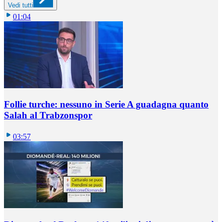
Vedi tutti
01:04
Follie turche: nessuno in Serie A guadagna quanto
Salah al Trabzonspor
03:57