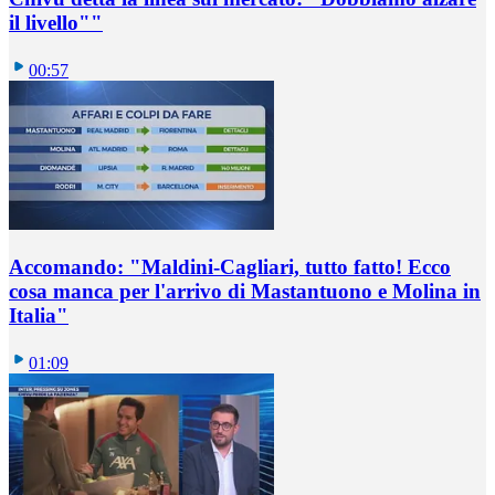
il livello""
00:57
Accomando: "Maldini-Cagliari, tutto fatto! Ecco
cosa manca per l'arrivo di Mastantuono e Molina in
Italia"
01:09