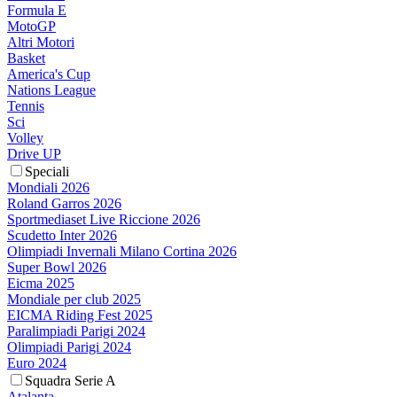
Formula E
MotoGP
Altri Motori
Basket
America's Cup
Nations League
Tennis
Sci
Volley
Drive UP
Speciali
Mondiali 2026
Roland Garros 2026
Sportmediaset Live Riccione 2026
Scudetto Inter 2026
Olimpiadi Invernali Milano Cortina 2026
Super Bowl 2026
Eicma 2025
Mondiale per club 2025
EICMA Riding Fest 2025
Paralimpiadi Parigi 2024
Olimpiadi Parigi 2024
Euro 2024
Squadra Serie A
Atalanta