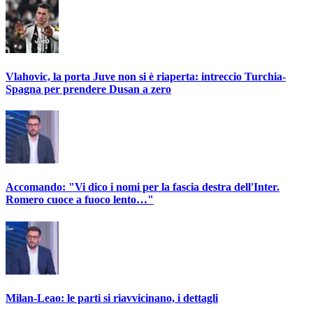
Vlahovic, la porta Juve non si è riaperta: intreccio Turchia-
Spagna per prendere Dusan a zero
Accomando: "Vi dico i nomi per la fascia destra dell'Inter.
Romero cuoce a fuoco lento…"
Milan-Leao: le parti si riavvicinano, i dettagli