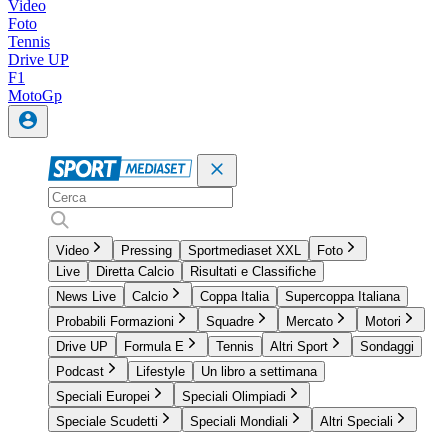
Video
Foto
Tennis
Drive UP
F1
MotoGp
Video
Pressing
Sportmediaset XXL
Foto
Live
Diretta Calcio
Risultati e Classifiche
News Live
Calcio
Coppa Italia
Supercoppa Italiana
Probabili Formazioni
Squadre
Mercato
Motori
Drive UP
Formula E
Tennis
Altri Sport
Sondaggi
Podcast
Lifestyle
Un libro a settimana
Speciali Europei
Speciali Olimpiadi
Speciale Scudetti
Speciali Mondiali
Altri Speciali