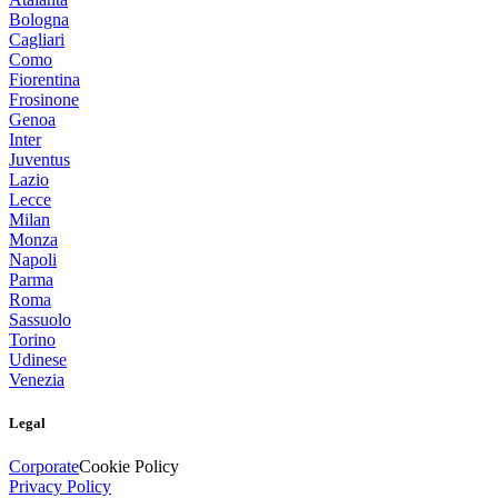
Bologna
Cagliari
Como
Fiorentina
Frosinone
Genoa
Inter
Juventus
Lazio
Lecce
Milan
Monza
Napoli
Parma
Roma
Sassuolo
Torino
Udinese
Venezia
Legal
Corporate
Cookie Policy
Privacy Policy