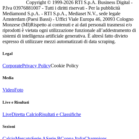
Copyright © 1999-
2026
RTI S.p.A. Business Digital -
P.Iva 03976881007 - Tutti i diritti riservati - Per la pubblicità
Mediamond S.p.A. - RTI S.p.A., Mediaset N.V., sede legale
Amsterdam (Paesi Bassi) - Uffici Viale Europa 46, 20093 Cologno
Monzese (MI)
Rispetto ai contenuti e ai dati personali trasmessi e/o
riprodotti è vietata ogni utilizzazione funzionale all’addestramento di
sistemi di intelligenza artificiale generativa. È altresì fatto divieto
espresso di utilizzare mezzi automatizzati di data scraping.
Legal
Corporate
Privacy Policy
Cookie Policy
Media
Video
Foto
Live e Risultati
Live
Diretta Calcio
Risultati e Classifiche
Sezioni
Calcio
Mercato
Serie A
Serie B
Coppa Italia
Champions