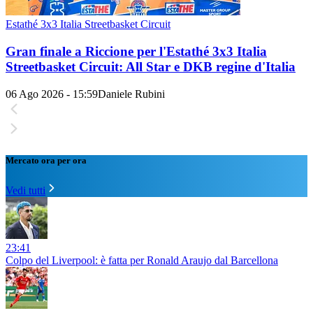
Estathé 3x3 Italia Streetbasket Circuit
Gran finale a Riccione per l'Estathé 3x3 Italia
Streetbasket Circuit: All Star e DKB regine d'Italia
06 Ago 2026 - 15:59
Daniele Rubini
Mercato ora per ora
Vedi tutti
23:41
Colpo del Liverpool: è fatta per Ronald Araujo dal Barcellona