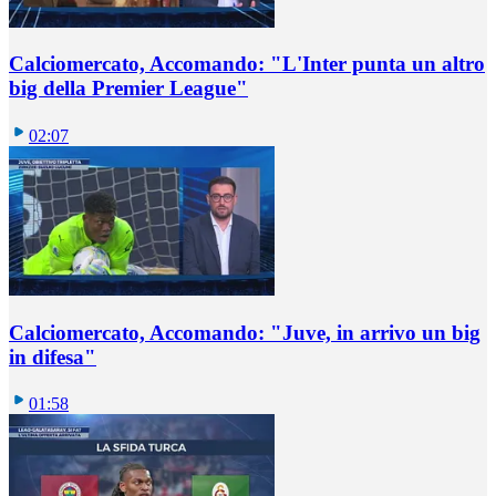
Calciomercato, Accomando: "L'Inter punta un altro
big della Premier League"
02:07
Calciomercato, Accomando: "Juve, in arrivo un big
in difesa"
01:58