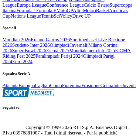
League
Europa League
Conference League
Calcio Estero
Supercoppa
Italiana
Formula 1
Formula E
MotoGP
Altri Motori
Basket
America's
Cup
Nations League
Tennis
Sci
Volley
Drive UP
Speciali
Mondiali 2026
Roland Garros 2026
Sportmediaset Live Riccione
2026
Scudetto Inter 2026
Olimpiadi Invernali Milano Cortina
2026
Super Bowl 2026
Eicma 2025
Mondiale per club 2025
EICMA
Riding Fest 2025
Paralimpiadi Parigi 2024
Olimpiadi Parigi
2024
Euro 2024
Squadra Serie A
Atalanta
Bologna
Cagliari
Como
Fiorentina
Frosinone
Genoa
Inter
Juvent
Seguici su
Copyright © 1999-
2026
RTI S.p.A. Business Digital -
P.Iva 03976881007 - Tutti i diritti riservati - Per la pubblicità