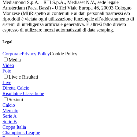
Mediamond S.p.A. - RTI S.p.A., Mediaset N.V., sede legale
Amsterdam (Paesi Bassi) - Uffici Viale Europa 46, 20093 Cologno
Monzese (MI)
Rispetto ai contenuti e ai dati personali trasmessi e/o
riprodotti è vietata ogni utilizzazione funzionale all’addestramento di
sistemi di intelligenza artificiale generativa. È altresì fatto divieto
espresso di utilizzare mezzi automatizzati di data scraping.
Legal
Corporate
Privacy Policy
Cookie Policy
Media
Video
Foto
Live e Risultati
Live
Diretta Calcio
Risultati e Classifiche
Sezioni
Calcio
Mercato
Serie A
Serie B
Coppa Italia
Champions League