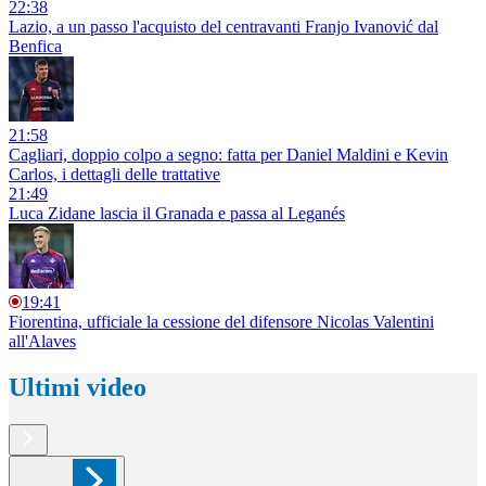
22:38
Lazio, a un passo l'acquisto del centravanti Franjo Ivanović dal
Benfica
21:58
Cagliari, doppio colpo a segno: fatta per Daniel Maldini e Kevin
Carlos, i dettagli delle trattative
21:49
Luca Zidane lascia il Granada e passa al Leganés
19:41
Fiorentina, ufficiale la cessione del difensore Nicolas Valentini
all'Alaves
Ultimi video