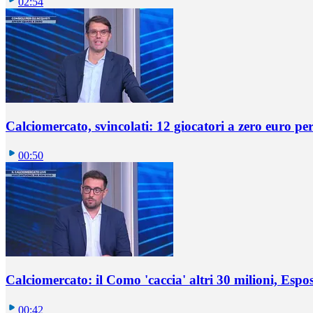
02:54
Calciomercato, svincolati: 12 giocatori a zero euro pe
00:50
Calciomercato: il Como 'caccia' altri 30 milioni, Espos
00:42