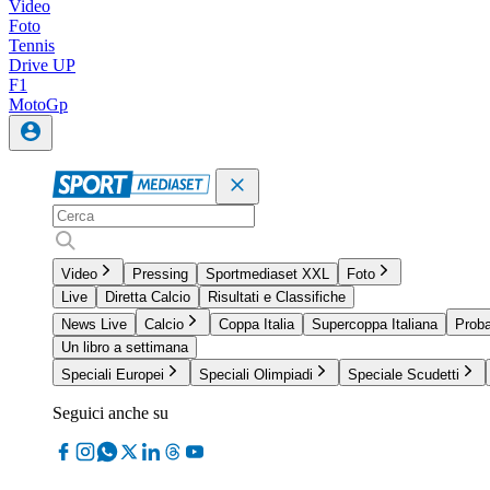
Video
Foto
Tennis
Drive UP
F1
MotoGp
Video
Pressing
Sportmediaset XXL
Foto
Live
Diretta Calcio
Risultati e Classifiche
News Live
Calcio
Coppa Italia
Supercoppa Italiana
Proba
Un libro a settimana
Speciali Europei
Speciali Olimpiadi
Speciale Scudetti
Seguici anche su