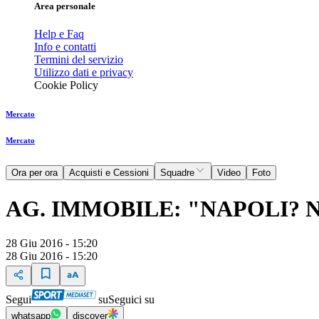
Area personale
Help e Faq
Info e contatti
Termini del servizio
Utilizzo dati e privacy
Cookie Policy
Mercato
Mercato
Ora per ora
Acquisti e Cessioni
Squadre
Video
Foto
AG. IMMOBILE: "NAPOLI?
28 Giu 2016 - 15:20
28 Giu 2016 - 15:20
Segui
su
Seguici su
whatsapp
discover