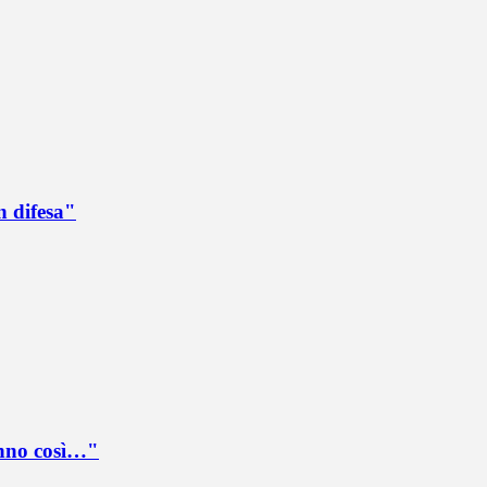
n difesa"
anno così…"