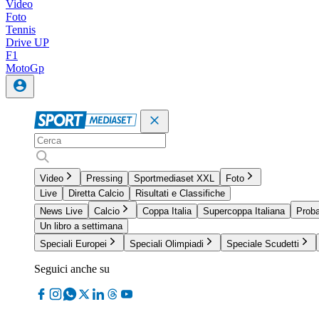
Video
Foto
Tennis
Drive UP
F1
MotoGp
Video
Pressing
Sportmediaset XXL
Foto
Live
Diretta Calcio
Risultati e Classifiche
News Live
Calcio
Coppa Italia
Supercoppa Italiana
Proba
Un libro a settimana
Speciali Europei
Speciali Olimpiadi
Speciale Scudetti
Seguici anche su