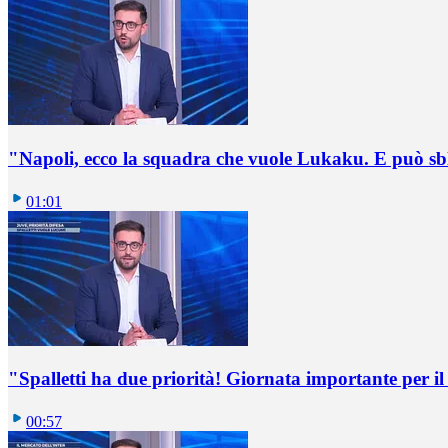
"Napoli, ecco la squadra che vuole Lukaku. E può sb
01:01
"Spalletti ha due priorità! Giornata importante per il 
00:57