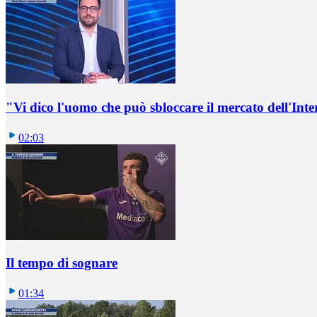
"Vi dico l'uomo che può sbloccare il mercato dell'Inte
02:03
Il tempo di sognare
01:34