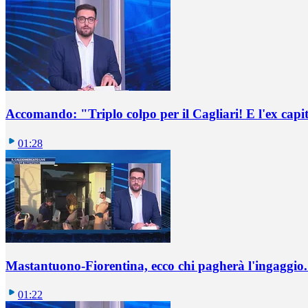
Accomando: "Triplo colpo per il Cagliari! E l'ex capi
01:28
Mastantuono-Fiorentina, ecco chi pagherà l'ingaggio. 
01:22