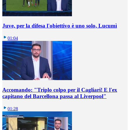
Juve, per la difesa l'obiettivo è uno solo, Lucumì
01:04
Accomando: "Triplo colpo per il Cagliari! E l'ex
capitano del Barcellona passa al Liverpool"
01:28