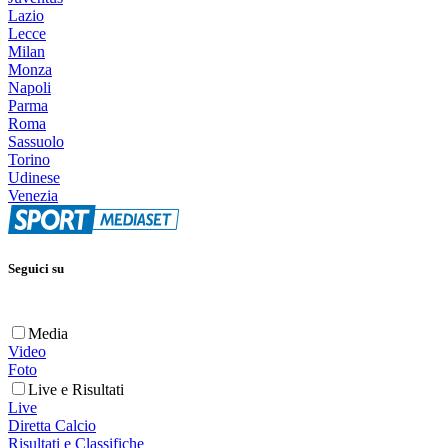
Lazio
Lecce
Milan
Monza
Napoli
Parma
Roma
Sassuolo
Torino
Udinese
Venezia
Seguici su
Media
Video
Foto
Live e Risultati
Live
Diretta Calcio
Risultati e Classifiche