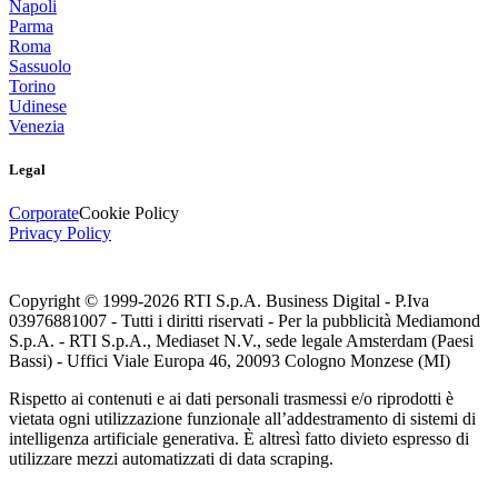
Napoli
Parma
Roma
Sassuolo
Torino
Udinese
Venezia
Legal
Corporate
Cookie Policy
Privacy Policy
Copyright © 1999-
2026
RTI S.p.A. Business Digital - P.Iva
03976881007 - Tutti i diritti riservati - Per la pubblicità Mediamond
S.p.A. - RTI S.p.A., Mediaset N.V., sede legale Amsterdam (Paesi
Bassi) - Uffici Viale Europa 46, 20093 Cologno Monzese (MI)
Rispetto ai contenuti e ai dati personali trasmessi e/o riprodotti è
vietata ogni utilizzazione funzionale all’addestramento di sistemi di
intelligenza artificiale generativa. È altresì fatto divieto espresso di
utilizzare mezzi automatizzati di data scraping.