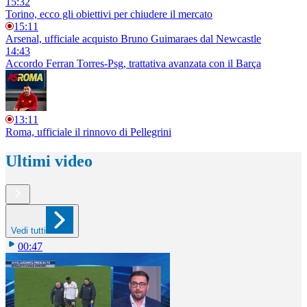
15:32
Torino, ecco gli obiettivi per chiudere il mercato
15:11
Arsenal, ufficiale acquisto Bruno Guimaraes dal Newcastle
14:43
Accordo Ferran Torres-Psg, trattativa avanzata con il Barça
13:11
Roma, ufficiale il rinnovo di Pellegrini
Ultimi video
Vedi tutti
00:47