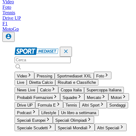
Video
Foto
Tennis
Drive UP
F1
MotoGp
Video
Pressing
Sportmediaset XXL
Foto
Live
Diretta Calcio
Risultati e Classifiche
News Live
Calcio
Coppa Italia
Supercoppa Italiana
Probabili Formazioni
Squadre
Mercato
Motori
Drive UP
Formula E
Tennis
Altri Sport
Sondaggi
Podcast
Lifestyle
Un libro a settimana
Speciali Europei
Speciali Olimpiadi
Speciale Scudetti
Speciali Mondiali
Altri Speciali