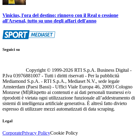
Vinicius, l'ora del destino: rinnovo con il Real o cessione
all'Arsenal, tutto su uno degli affari dell'anno
Seguici su
Copyright © 1999-
2026
RTI S.p.A. Business Digital -
P.Iva 03976881007 - Tutti i diritti riservati - Per la pubblicità
Mediamond S.p.A. - RTI S.p.A., Mediaset N.V., sede legale
Amsterdam (Paesi Bassi) - Uffici Viale Europa 46, 20093 Cologno
Monzese (MI)
Rispetto ai contenuti e ai dati personali trasmessi e/o
riprodotti è vietata ogni utilizzazione funzionale all’addestramento di
sistemi di intelligenza artificiale generativa. È altresì fatto divieto
espresso di utilizzare mezzi automatizzati di data scraping.
Legal
Corporate
Privacy Policy
Cookie Policy