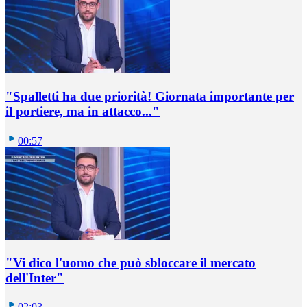
"Spalletti ha due priorità! Giornata importante per
il portiere, ma in attacco..."
00:57
"Vi dico l'uomo che può sbloccare il mercato
dell'Inter"
02:03