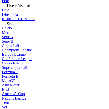
Foto
Live e Risultati
Live
Diretta Calcio
Risultati e Classifiche
Sezioni
Calcio
Mercato
Serie A
Serie B
Coppa Italia
Champions League
Europa League
Conference League
Calcio Estero
Supercoppa Italiana
Formula 1
Formula E
MotoGP
Altri Motori
Basket
America's Cup
Nations League
Tennis
Sci