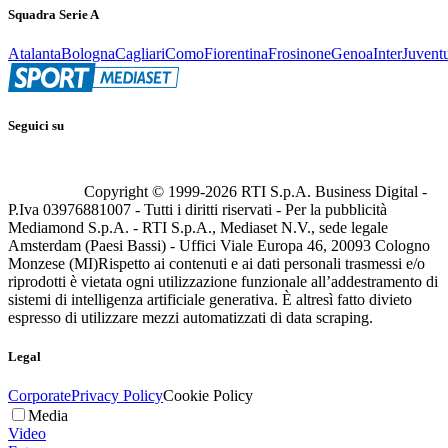
Squadra Serie A
Atalanta
Bologna
Cagliari
Como
Fiorentina
Frosinone
Genoa
Inter
Juvent
Seguici su
Copyright © 1999-
2026
RTI S.p.A. Business Digital -
P.Iva 03976881007 - Tutti i diritti riservati - Per la pubblicità
Mediamond S.p.A. - RTI S.p.A., Mediaset N.V., sede legale
Amsterdam (Paesi Bassi) - Uffici Viale Europa 46, 20093 Cologno
Monzese (MI)
Rispetto ai contenuti e ai dati personali trasmessi e/o
riprodotti è vietata ogni utilizzazione funzionale all’addestramento di
sistemi di intelligenza artificiale generativa. È altresì fatto divieto
espresso di utilizzare mezzi automatizzati di data scraping.
Legal
Corporate
Privacy Policy
Cookie Policy
Media
Video