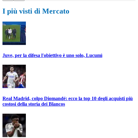
I più visti di Mercato
Juve, per la difesa l'obiettivo è uno solo, Lucumì
Real Madrid, colpo Diomandé: ecco la top 10 degli acquisti più
costosi della storia dei Blancos