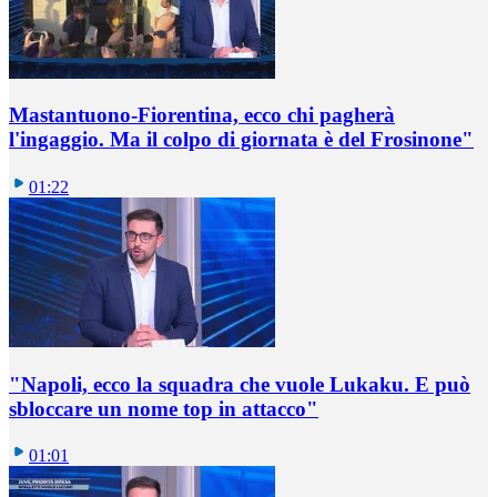
Mastantuono-Fiorentina, ecco chi pagherà
l'ingaggio. Ma il colpo di giornata è del Frosinone"
01:22
"Napoli, ecco la squadra che vuole Lukaku. E può
sbloccare un nome top in attacco"
01:01