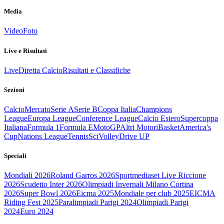
Media
Video
Foto
Live e Risultati
Live
Diretta Calcio
Risultati e Classifiche
Sezioni
Calcio
Mercato
Serie A
Serie B
Coppa Italia
Champions
League
Europa League
Conference League
Calcio Estero
Supercoppa
Italiana
Formula 1
Formula E
MotoGP
Altri Motori
Basket
America's
Cup
Nations League
Tennis
Sci
Volley
Drive UP
Speciali
Mondiali 2026
Roland Garros 2026
Sportmediaset Live Riccione
2026
Scudetto Inter 2026
Olimpiadi Invernali Milano Cortina
2026
Super Bowl 2026
Eicma 2025
Mondiale per club 2025
EICMA
Riding Fest 2025
Paralimpiadi Parigi 2024
Olimpiadi Parigi
2024
Euro 2024