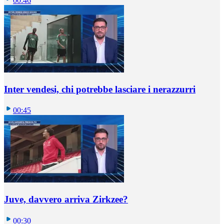
00:46
Inter vendesi, chi potrebbe lasciare i nerazzurri
00:45
Juve, davvero arriva Zirkzee?
00:30