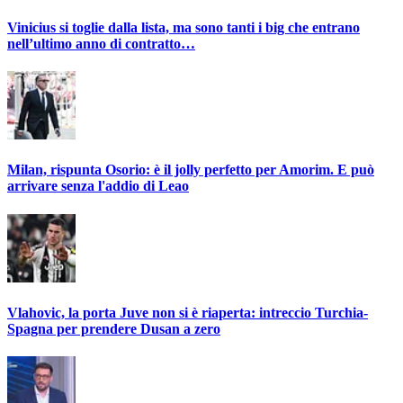
Vinicius si toglie dalla lista, ma sono tanti i big che entrano
nell’ultimo anno di contratto…
Milan, rispunta Osorio: è il jolly perfetto per Amorim. E può
arrivare senza l'addio di Leao
Vlahovic, la porta Juve non si è riaperta: intreccio Turchia-
Spagna per prendere Dusan a zero