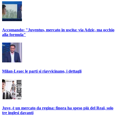
Accomando: "Juventus, mercato in uscita: via Adzic, ma occhio
alla formula"
Milan-Leao: le parti si riavvicinano, i dettagli
Juve, è un mercato da regina: finora ha speso più del Real, solo
tre inglesi davanti