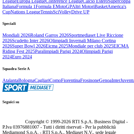
League
Europa League
Conference League
Calcio Estero
Supercoppa
Italiana
Formula 1
Formula E
MotoGP
Altri Motori
Basket
America's
Cup
Nations League
Tennis
Sci
Volley
Drive UP
Speciali
Mondiali 2026
Roland Garros 2026
Sportmediaset Live Riccione
2026
Scudetto Inter 2026
Olimpiadi Invernali Milano Cortina
2026
Super Bowl 2026
Eicma 2025
Mondiale per club 2025
EICMA
Riding Fest 2025
Paralimpiadi Parigi 2024
Olimpiadi Parigi
2024
Euro 2024
Squadra Serie A
Atalanta
Bologna
Cagliari
Como
Fiorentina
Frosinone
Genoa
Inter
Juvent
Seguici su
Copyright © 1999-
2026
RTI S.p.A. Business Digital -
P.Iva 03976881007 - Tutti i diritti riservati - Per la pubblicità
Mediamond S.p.A. - RTI S.p.A., Mediaset N.V., sede legale