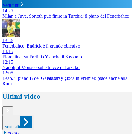
Vedi tutti
14:25
Milan e Juve, Sorloth può finire in Turchia: il piano del Fenerbahce
13:56
Fenerbahce, Endrick è il grande obiettivo
13:15
Fiorentina, su Fortini c'è anche il Sassuolo
12:15
Napoli, il Monaco sulle tracce di Lukaku
12:05
Leao, il piano B del Galatasaray gioca in Premier: piace anche alla
Roma
Ultimi video
Vedi tutti
00:50