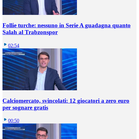
Follie turche: nessuno in Serie A guadagna quanto
Salah al Trabzonspor
02:54
Calciomercato, svincolati: 12 giocatori a zero euro
per sognare gratis
00:50