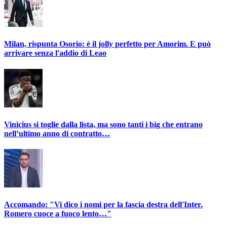
Milan, rispunta Osorio: è il jolly perfetto per Amorim. E può
arrivare senza l'addio di Leao
Vinicius si toglie dalla lista, ma sono tanti i big che entrano
nell’ultimo anno di contratto…
Accomando: "Vi dico i nomi per la fascia destra dell'Inter.
Romero cuoce a fuoco lento…"