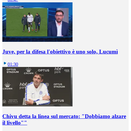
Juve, per la difesa l'obiettivo è uno solo, Lucumì
01:30
Chivu detta la linea sul mercato: "Dobbiamo alzare
il livello""