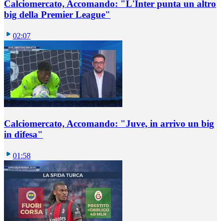
Calciomercato, Accomando: "L'Inter punta un altro
big della Premier League"
02:07
Calciomercato, Accomando: "Juve, in arrivo un big
in difesa"
01:58