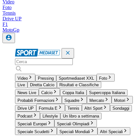
Video
Foto
Tennis
Drive UP
F1
MotoGp
Video
Pressing
Sportmediaset XXL
Foto
Live
Diretta Calcio
Risultati e Classifiche
News Live
Calcio
Coppa Italia
Supercoppa Italiana
Probabili Formazioni
Squadre
Mercato
Motori
Drive UP
Formula E
Tennis
Altri Sport
Sondaggi
Podcast
Lifestyle
Un libro a settimana
Speciali Europei
Speciali Olimpiadi
Speciale Scudetti
Speciali Mondiali
Altri Speciali