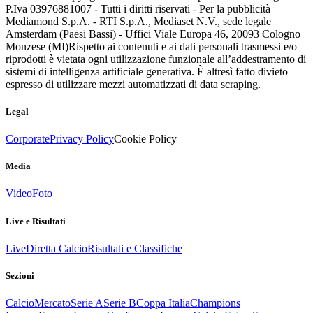
P.Iva 03976881007 - Tutti i diritti riservati - Per la pubblicità
Mediamond S.p.A. - RTI S.p.A., Mediaset N.V., sede legale
Amsterdam (Paesi Bassi) - Uffici Viale Europa 46, 20093 Cologno
Monzese (MI)
Rispetto ai contenuti e ai dati personali trasmessi e/o
riprodotti è vietata ogni utilizzazione funzionale all’addestramento di
sistemi di intelligenza artificiale generativa. È altresì fatto divieto
espresso di utilizzare mezzi automatizzati di data scraping.
Legal
Corporate
Privacy Policy
Cookie Policy
Media
Video
Foto
Live e Risultati
Live
Diretta Calcio
Risultati e Classifiche
Sezioni
Calcio
Mercato
Serie A
Serie B
Coppa Italia
Champions