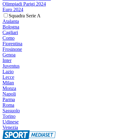
Olimpiadi Parigi 2024
Euro 2024
Squadra Serie A
Atalanta
Bologna
Cagliari
Como
Fiorentina
Frosinone
Genoa
Inter
Juventus
Lazio
Lecce
Milan
Monza
Napoli
Parma
Roma
Sassuolo
Torino
Udinese
Venezia