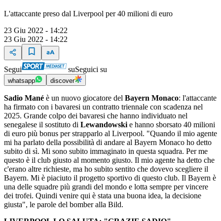
L'attaccante preso dal Liverpool per 40 milioni di euro
23 Giu 2022 - 14:22
23 Giu 2022 - 14:22
Segui
su
Seguici su
whatsapp
discover
Sadio Mané
è un nuovo giocatore del
Bayern Monaco
: l'attaccante
ha firmato con i bavaresi un contratto triennale con scadenza nel
2025. Grande colpo dei bavaresi che hanno individuato nel
senegalese il sostituto di
Lewandowski
e hanno sborsato 40 milioni
di euro più bonus per strapparlo al Liverpool. "Quando il mio agente
mi ha parlato della possibilità di andare al Bayern Monaco ho detto
subito di sì. Mi sono subito immaginato in questa squadra. Per me
questo è il club giusto al momento giusto. Il mio agente ha detto che
c'erano altre richieste, ma ho subito sentito che dovevo scegliere il
Bayern. Mi è piaciuto il progetto sportivo di questo club. Il Bayern è
una delle squadre più grandi del mondo e lotta sempre per vincere
dei trofei. Quindi venire qui è stata una buona idea, la decisione
giusta", le parole del bomber alla Bild.