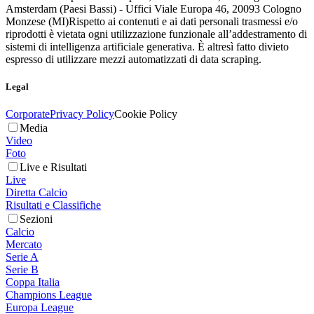
Amsterdam (Paesi Bassi) - Uffici Viale Europa 46, 20093 Cologno
Monzese (MI)
Rispetto ai contenuti e ai dati personali trasmessi e/o
riprodotti è vietata ogni utilizzazione funzionale all’addestramento di
sistemi di intelligenza artificiale generativa. È altresì fatto divieto
espresso di utilizzare mezzi automatizzati di data scraping.
Legal
Corporate
Privacy Policy
Cookie Policy
Media
Video
Foto
Live e Risultati
Live
Diretta Calcio
Risultati e Classifiche
Sezioni
Calcio
Mercato
Serie A
Serie B
Coppa Italia
Champions League
Europa League