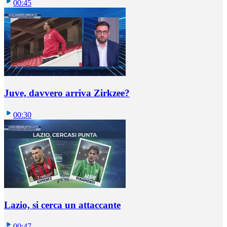
00:45
Juve, davvero arriva Zirkzee?
00:30
Lazio, si cerca un attaccante
00:47