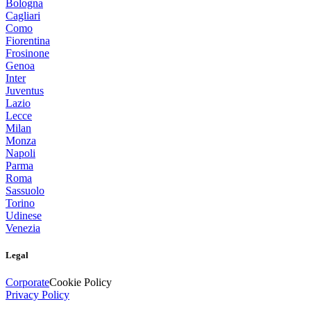
Bologna
Cagliari
Como
Fiorentina
Frosinone
Genoa
Inter
Juventus
Lazio
Lecce
Milan
Monza
Napoli
Parma
Roma
Sassuolo
Torino
Udinese
Venezia
Legal
Corporate
Cookie Policy
Privacy Policy