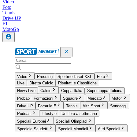
Video
Foto
Tennis
Drive UP
F1
MotoGp
Video
Pressing
Sportmediaset XXL
Foto
Live
Diretta Calcio
Risultati e Classifiche
News Live
Calcio
Coppa Italia
Supercoppa Italiana
Probabili Formazioni
Squadre
Mercato
Motori
Drive UP
Formula E
Tennis
Altri Sport
Sondaggi
Podcast
Lifestyle
Un libro a settimana
Speciali Europei
Speciali Olimpiadi
Speciale Scudetti
Speciali Mondiali
Altri Speciali