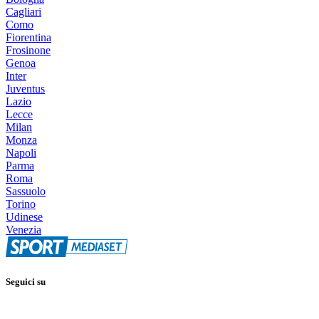
Cagliari
Como
Fiorentina
Frosinone
Genoa
Inter
Juventus
Lazio
Lecce
Milan
Monza
Napoli
Parma
Roma
Sassuolo
Torino
Udinese
Venezia
Seguici su