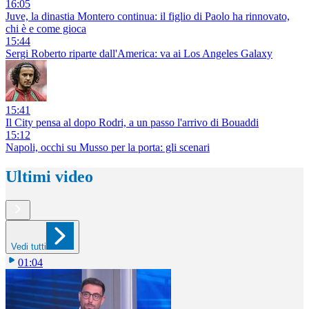
16:05
Juve, la dinastia Montero continua: il figlio di Paolo ha rinnovato,
chi è e come gioca
15:44
Sergi Roberto riparte dall'America: va ai Los Angeles Galaxy
15:41
Il City pensa al dopo Rodri, a un passo l'arrivo di Bouaddi
15:12
Napoli, occhi su Musso per la porta: gli scenari
Ultimi video
Vedi tutti
01:04