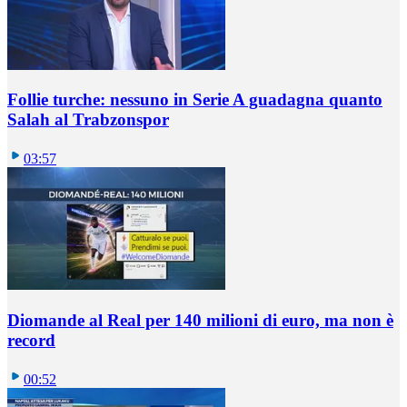
Follie turche: nessuno in Serie A guadagna quanto
Salah al Trabzonspor
03:57
Diomande al Real per 140 milioni di euro, ma non è
record
00:52