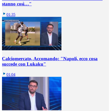
stanno così…"
01:35
Calciomercato, Accomando: "Napoli, ecco cosa
succede con Lukaku"
01:04