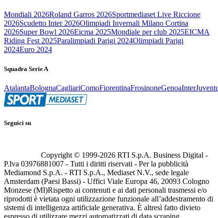
Mondiali 2026
Roland Garros 2026
Sportmediaset Live Riccione
2026
Scudetto Inter 2026
Olimpiadi Invernali Milano Cortina
2026
Super Bowl 2026
Eicma 2025
Mondiale per club 2025
EICMA
Riding Fest 2025
Paralimpiadi Parigi 2024
Olimpiadi Parigi
2024
Euro 2024
Squadra Serie A
Atalanta
Bologna
Cagliari
Como
Fiorentina
Frosinone
Genoa
Inter
Juvent
Seguici su
Copyright © 1999-
2026
RTI S.p.A. Business Digital -
P.Iva 03976881007 - Tutti i diritti riservati - Per la pubblicità
Mediamond S.p.A. - RTI S.p.A., Mediaset N.V., sede legale
Amsterdam (Paesi Bassi) - Uffici Viale Europa 46, 20093 Cologno
Monzese (MI)
Rispetto ai contenuti e ai dati personali trasmessi e/o
riprodotti è vietata ogni utilizzazione funzionale all’addestramento di
sistemi di intelligenza artificiale generativa. È altresì fatto divieto
espresso di utilizzare mezzi automatizzati di data scraping.