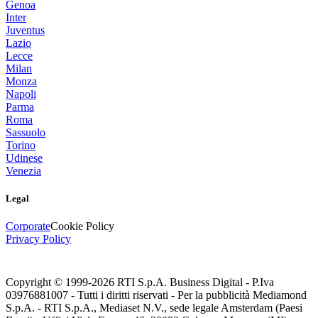
Genoa
Inter
Juventus
Lazio
Lecce
Milan
Monza
Napoli
Parma
Roma
Sassuolo
Torino
Udinese
Venezia
Legal
Corporate
Cookie Policy
Privacy Policy
Copyright © 1999-
2026
RTI S.p.A. Business Digital - P.Iva
03976881007 - Tutti i diritti riservati - Per la pubblicità Mediamond
S.p.A. - RTI S.p.A., Mediaset N.V., sede legale Amsterdam (Paesi