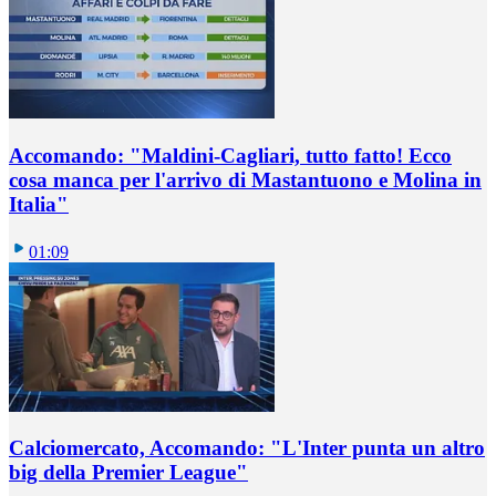
Accomando: "Maldini-Cagliari, tutto fatto! Ecco
cosa manca per l'arrivo di Mastantuono e Molina in
Italia"
01:09
Calciomercato, Accomando: "L'Inter punta un altro
big della Premier League"