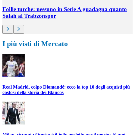
Follie turche: nessuno in Serie A guadagna quanto
Salah al Trabzonspor
I più visti di Mercato
Real Madrid, colpo Diomandé: ecco la top 10 degli acquisti più
costosi della storia dei Blancos
Milan, rispunta Osorio: è il jolly perfetto per Amorim. E può