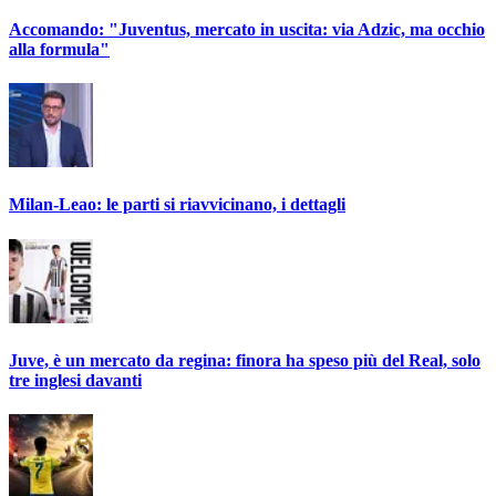
Accomando: "Juventus, mercato in uscita: via Adzic, ma occhio
alla formula"
Milan-Leao: le parti si riavvicinano, i dettagli
Juve, è un mercato da regina: finora ha speso più del Real, solo
tre inglesi davanti