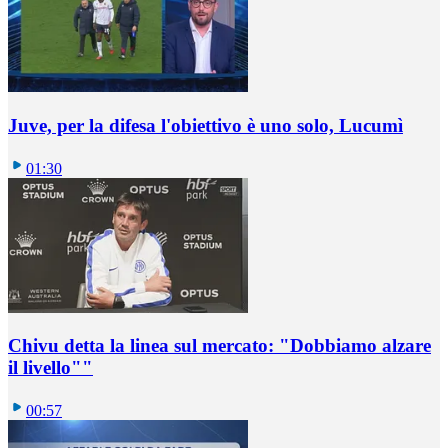
Juve, per la difesa l'obiettivo è uno solo, Lucumì
01:30
Chivu detta la linea sul mercato: "Dobbiamo alzare
il livello""
00:57