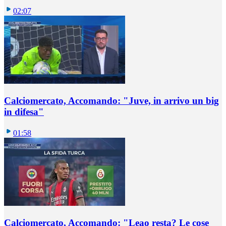
02:07
Calciomercato, Accomando: "Juve, in arrivo un big
in difesa"
01:58
Calciomercato, Accomando: "Leao resta? Le cose