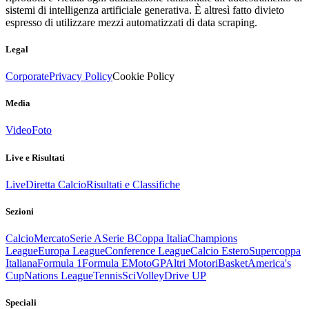
sistemi di intelligenza artificiale generativa. È altresì fatto divieto
espresso di utilizzare mezzi automatizzati di data scraping.
Legal
Corporate
Privacy Policy
Cookie Policy
Media
Video
Foto
Live e Risultati
Live
Diretta Calcio
Risultati e Classifiche
Sezioni
Calcio
Mercato
Serie A
Serie B
Coppa Italia
Champions
League
Europa League
Conference League
Calcio Estero
Supercoppa
Italiana
Formula 1
Formula E
MotoGP
Altri Motori
Basket
America's
Cup
Nations League
Tennis
Sci
Volley
Drive UP
Speciali