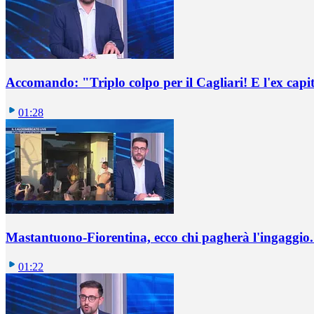
Accomando: "Triplo colpo per il Cagliari! E l'ex capi
01:28
Mastantuono-Fiorentina, ecco chi pagherà l'ingaggio. 
01:22