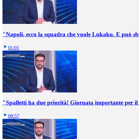
"Napoli, ecco la squadra che vuole Lukaku. E può sb
01:01
"Spalletti ha due priorità! Giornata importante per il 
00:57