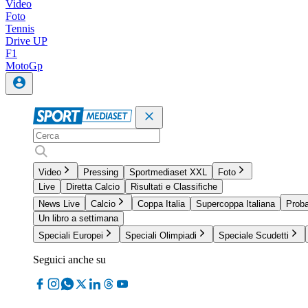
Video
Foto
Tennis
Drive UP
F1
MotoGp
Video
Pressing
Sportmediaset XXL
Foto
Live
Diretta Calcio
Risultati e Classifiche
News Live
Calcio
Coppa Italia
Supercoppa Italiana
Proba
Un libro a settimana
Speciali Europei
Speciali Olimpiadi
Speciale Scudetti
Seguici anche su