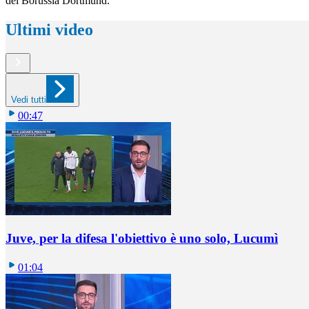
del Borussia Dortmund.
Ultimi video
Vedi tutti
00:47
Juve, per la difesa l'obiettivo è uno solo, Lucumì
01:04