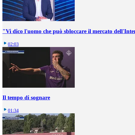
"Vi dico l'uomo che può sbloccare il mercato dell'Inte
02:03
Il tempo di sognare
01:34