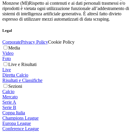
Monzese (MI)
Rispetto ai contenuti e ai dati personali trasmessi e/o
riprodotti è vietata ogni utilizzazione funzionale all’addestramento di
sistemi di intelligenza artificiale generativa. È altresì fatto divieto
espresso di utilizzare mezzi automatizzati di data scraping.
Legal
Corporate
Privacy Policy
Cookie Policy
Media
Video
Foto
Live e Risultati
Live
Diretta Calcio
Risultati e Classifiche
Sezioni
Calcio
Mercato
Serie A
Serie B
Coppa Italia
Champions League
Europa League
Conference League