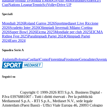
Italiana
Formula 1
Formula E
MotoGP
Altri Motori
Basket
America's
Cup
Nations League
Tennis
Sci
Volley
Drive UP
Speciali
Mondiali 2026
Roland Garros 2026
Sportmediaset Live Riccione
2026
Scudetto Inter 2026
Olimpiadi Invernali Milano Cortina
2026
Super Bowl 2026
Eicma 2025
Mondiale per club 2025
EICMA
Riding Fest 2025
Paralimpiadi Parigi 2024
Olimpiadi Parigi
2024
Euro 2024
Squadra Serie A
Atalanta
Bologna
Cagliari
Como
Fiorentina
Frosinone
Genoa
Inter
Juvent
Seguici su
Copyright © 1999-
2026
RTI S.p.A. Business Digital -
P.Iva 03976881007 - Tutti i diritti riservati - Per la pubblicità
Mediamond S.p.A. - RTI S.p.A., Mediaset N.V., sede legale
Amsterdam (Paesi Bassi) - Uffici Viale Europa 46, 20093 Cologno