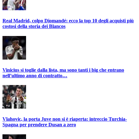
Real Madrid, colpo Diomandé: ecco la top 10 degli acquisti più
costosi della storia dei Blancos
Vinicius si toglie dalla lista, ma sono tanti i big che entrano
nell’ultimo anno di contratto…
Vlahovic, la porta Juve non si è riaperta: intreccio Turchia-
Spagna per prendere Dusan a zero