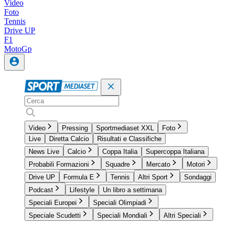
Video
Foto
Tennis
Drive UP
F1
MotoGp
Video
Pressing
Sportmediaset XXL
Foto
Live
Diretta Calcio
Risultati e Classifiche
News Live
Calcio
Coppa Italia
Supercoppa Italiana
Probabili Formazioni
Squadre
Mercato
Motori
Drive UP
Formula E
Tennis
Altri Sport
Sondaggi
Podcast
Lifestyle
Un libro a settimana
Speciali Europei
Speciali Olimpiadi
Speciale Scudetti
Speciali Mondiali
Altri Speciali