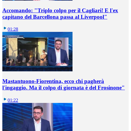
Accomando: "Triplo colpo per il Cagliari! E l'ex
capitano del Barcellona passa al Liverpool"
01:28
Mastantuono-Fiorentina, ecco chi pagherà
l'ingaggio. Ma il colpo di giornata è del Frosinone"
01:22