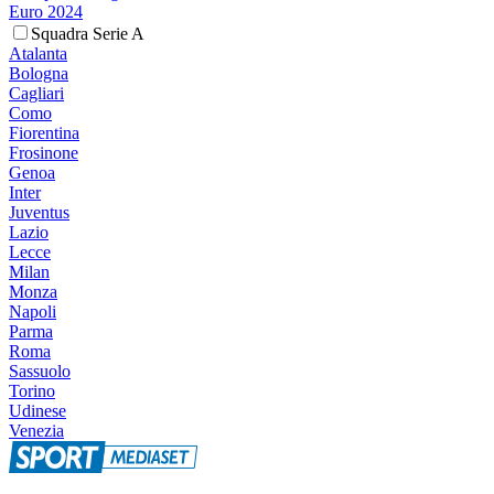
Euro 2024
Squadra Serie A
Atalanta
Bologna
Cagliari
Como
Fiorentina
Frosinone
Genoa
Inter
Juventus
Lazio
Lecce
Milan
Monza
Napoli
Parma
Roma
Sassuolo
Torino
Udinese
Venezia