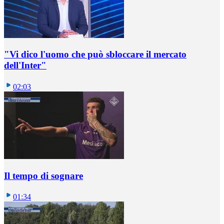
"Vi dico l'uomo che può sbloccare il mercato
dell'Inter"
02:03
Il tempo di sognare
01:34