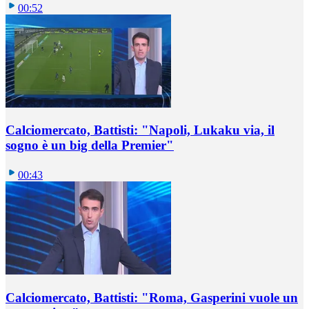
00:52
Calciomercato, Battisti: "Napoli, Lukaku via, il
sogno è un big della Premier"
00:43
Calciomercato, Battisti: "Roma, Gasperini vuole un