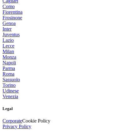
Cagliari
Como
Fiorentina
Frosinone
Genoa
Inter
Juventus
Lazio
Lecce
Milan
Monza
Napoli
Parma
Roma
Sassuolo
Torino
Udinese
Venezia
Legal
Corporate
Cookie Policy
Privacy Policy