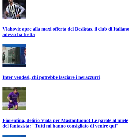
Vlahovic apre alla maxi offerta del Besiktas, il club di Italiano
adesso ha fretta
Inter vendesi, chi potrebbe lasciare i nerazzurri
Fiorentina, delirio Viola per Mastantuono! Le parole al miele
del fantasista: "Tutti mi hanno consigliato di venire qui"