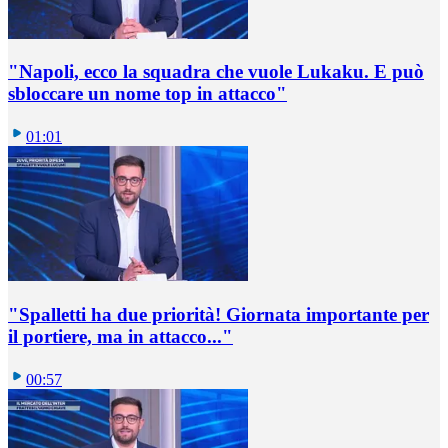
"Napoli, ecco la squadra che vuole Lukaku. E può
sbloccare un nome top in attacco"
01:01
"Spalletti ha due priorità! Giornata importante per
il portiere, ma in attacco..."
00:57