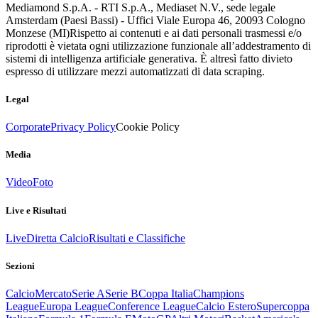
Mediamond S.p.A. - RTI S.p.A., Mediaset N.V., sede legale
Amsterdam (Paesi Bassi) - Uffici Viale Europa 46, 20093 Cologno
Monzese (MI)
Rispetto ai contenuti e ai dati personali trasmessi e/o
riprodotti è vietata ogni utilizzazione funzionale all’addestramento di
sistemi di intelligenza artificiale generativa. È altresì fatto divieto
espresso di utilizzare mezzi automatizzati di data scraping.
Legal
Corporate
Privacy Policy
Cookie Policy
Media
Video
Foto
Live e Risultati
Live
Diretta Calcio
Risultati e Classifiche
Sezioni
Calcio
Mercato
Serie A
Serie B
Coppa Italia
Champions
League
Europa League
Conference League
Calcio Estero
Supercoppa