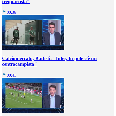
trequartista"
00:36
Calciomercato, Battisti: "Inter, In pole c'è un
centrocampista"
00:41