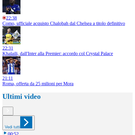
22:38
Como, ufficiale acquisto Chalobah dal Chelsea a titolo definitivo
22:31
Khalaili, dall'Inter alla Premier: accordo col Crystal Palace
21:11
Roma, offerta da 25 milioni per Mora
Ultimi video
Vedi tutti
00:52