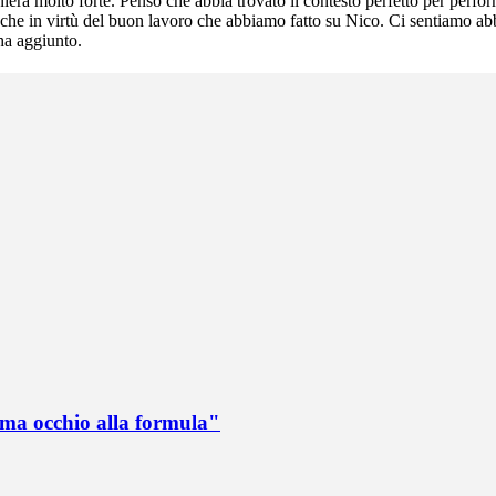
aniera molto forte. Penso che abbia trovato il contesto perfetto per perf
nche in virtù del buon lavoro che abbiamo fatto su Nico. Ci sentiamo a
 ha aggiunto.
 ma occhio alla formula"