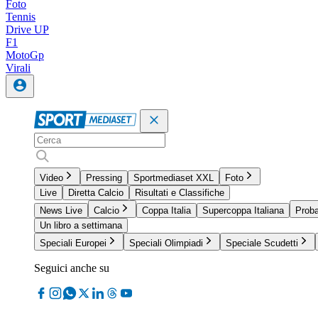
Foto
Tennis
Drive UP
F1
MotoGp
Virali
Video
Pressing
Sportmediaset XXL
Foto
Live
Diretta Calcio
Risultati e Classifiche
News Live
Calcio
Coppa Italia
Supercoppa Italiana
Proba
Un libro a settimana
Speciali Europei
Speciali Olimpiadi
Speciale Scudetti
Seguici anche su