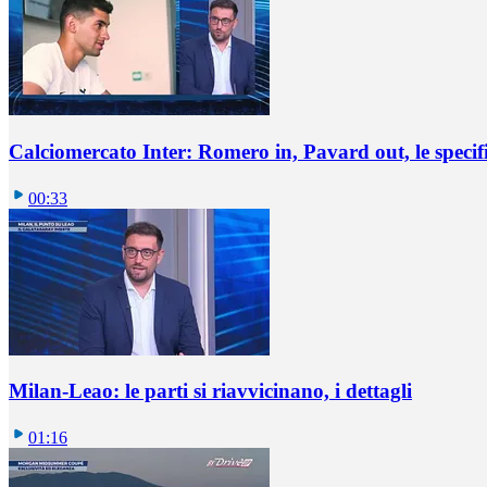
Calciomercato Inter: Romero in, Pavard out, le specif
00:33
Milan-Leao: le parti si riavvicinano, i dettagli
01:16