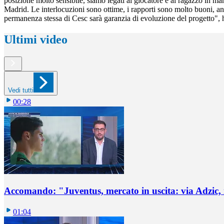
posizione molto sensibile, siamo legati al giocatore e al ragazzo in m
Madrid. Le interlocuzioni sono ottime, i rapporti sono molto buoni, a
permanenza stessa di Cesc sarà garanzia di evoluzione del progetto",
Ultimi video
Vedi tutti
00:28
Accomando: "Juventus, mercato in uscita: via Adzic,
01:04