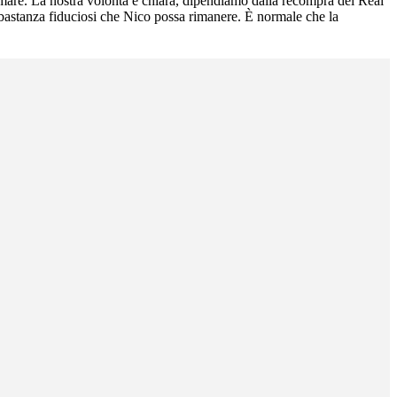
ormare. La nostra volontà è chiara, dipendiamo dalla recompra del Real
bbastanza fiduciosi che Nico possa rimanere. È normale che la