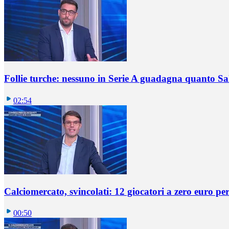
Follie turche: nessuno in Serie A guadagna quanto S
02:54
Calciomercato, svincolati: 12 giocatori a zero euro pe
00:50