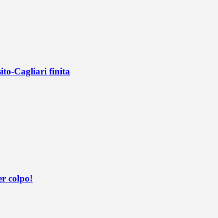
ito-Cagliari finita
er colpo!