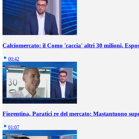
Calciomercato: il Como 'caccia' altri 30 milioni, Espos
00:42
Fiorentina, Paratici re del mercato: Mastantuono sup
01:07