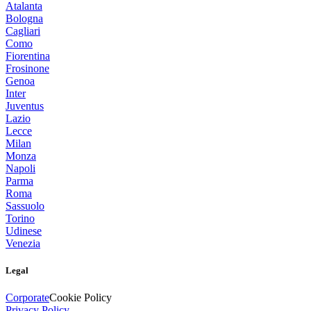
Atalanta
Bologna
Cagliari
Como
Fiorentina
Frosinone
Genoa
Inter
Juventus
Lazio
Lecce
Milan
Monza
Napoli
Parma
Roma
Sassuolo
Torino
Udinese
Venezia
Legal
Corporate
Cookie Policy
Privacy Policy