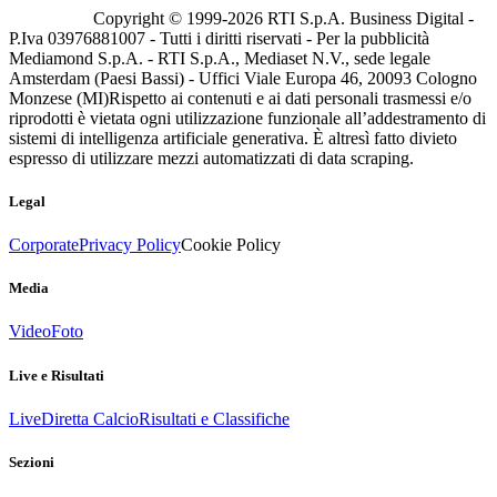
Copyright © 1999-
2026
RTI S.p.A. Business Digital -
P.Iva 03976881007 - Tutti i diritti riservati - Per la pubblicità
Mediamond S.p.A. - RTI S.p.A., Mediaset N.V., sede legale
Amsterdam (Paesi Bassi) - Uffici Viale Europa 46, 20093 Cologno
Monzese (MI)
Rispetto ai contenuti e ai dati personali trasmessi e/o
riprodotti è vietata ogni utilizzazione funzionale all’addestramento di
sistemi di intelligenza artificiale generativa. È altresì fatto divieto
espresso di utilizzare mezzi automatizzati di data scraping.
Legal
Corporate
Privacy Policy
Cookie Policy
Media
Video
Foto
Live e Risultati
Live
Diretta Calcio
Risultati e Classifiche
Sezioni