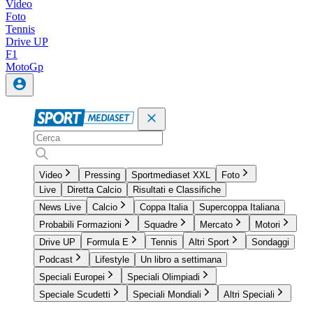
Video
Foto
Tennis
Drive UP
F1
MotoGp
Video
Pressing
Sportmediaset XXL
Foto
Live
Diretta Calcio
Risultati e Classifiche
News Live
Calcio
Coppa Italia
Supercoppa Italiana
Probabili Formazioni
Squadre
Mercato
Motori
Drive UP
Formula E
Tennis
Altri Sport
Sondaggi
Podcast
Lifestyle
Un libro a settimana
Speciali Europei
Speciali Olimpiadi
Speciale Scudetti
Speciali Mondiali
Altri Speciali