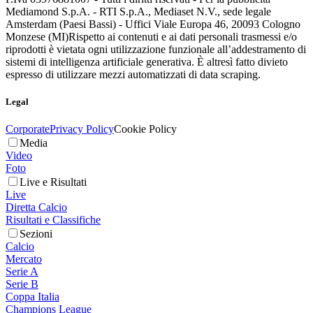
Mediamond S.p.A. - RTI S.p.A., Mediaset N.V., sede legale
Amsterdam (Paesi Bassi) - Uffici Viale Europa 46, 20093 Cologno
Monzese (MI)
Rispetto ai contenuti e ai dati personali trasmessi e/o
riprodotti è vietata ogni utilizzazione funzionale all’addestramento di
sistemi di intelligenza artificiale generativa. È altresì fatto divieto
espresso di utilizzare mezzi automatizzati di data scraping.
Legal
Corporate
Privacy Policy
Cookie Policy
Media
Video
Foto
Live e Risultati
Live
Diretta Calcio
Risultati e Classifiche
Sezioni
Calcio
Mercato
Serie A
Serie B
Coppa Italia
Champions League