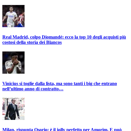
Real Madrid, colpo Diomandé: ecco la top 10 degli acquisti più
costosi della storia dei Blancos
Vinicius si toglie dalla lista, ma sono tanti i big che entrano
nell’ultimo anno di contratto…
Milan, rispunta Osorio: è il jolly perfetto per Amorim. E può