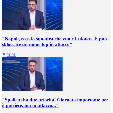
"Napoli, ecco la squadra che vuole Lukaku. E può
sbloccare un nome top in attacco"
01:01
"Spalletti ha due priorità! Giornata importante per
il portiere, ma in attacco..."