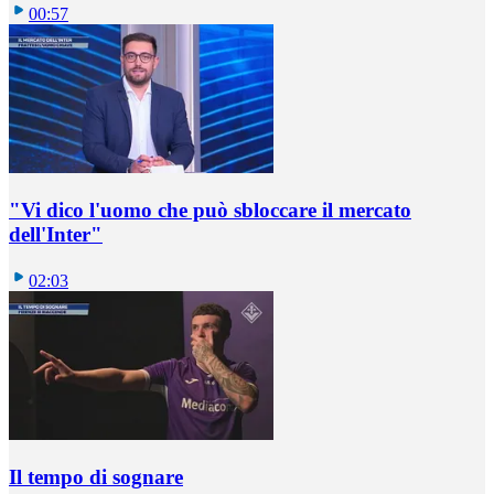
00:57
"Vi dico l'uomo che può sbloccare il mercato
dell'Inter"
02:03
Il tempo di sognare