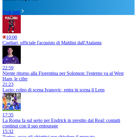
Vedi tutti
10:00
Cagliari, ufficiale l'acquisto di Maldini dall'Atalanta
22:59
Niente ritorno alla Fiorentina per Solomon: l'esterno va al West
Ham, le cifre
21:23
Lazio: colpo di scena Ivanovic, entra in scena il Lens
17:35
La Roma fa sul serio per Endrick in prestito dal Real: contatti
continui con il suo entourage
15:32
Torino, ecco gli obiettivi per chiudere il mercato