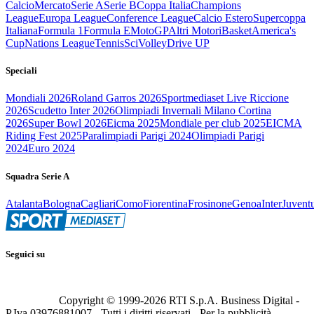
Calcio
Mercato
Serie A
Serie B
Coppa Italia
Champions
League
Europa League
Conference League
Calcio Estero
Supercoppa
Italiana
Formula 1
Formula E
MotoGP
Altri Motori
Basket
America's
Cup
Nations League
Tennis
Sci
Volley
Drive UP
Speciali
Mondiali 2026
Roland Garros 2026
Sportmediaset Live Riccione
2026
Scudetto Inter 2026
Olimpiadi Invernali Milano Cortina
2026
Super Bowl 2026
Eicma 2025
Mondiale per club 2025
EICMA
Riding Fest 2025
Paralimpiadi Parigi 2024
Olimpiadi Parigi
2024
Euro 2024
Squadra Serie A
Atalanta
Bologna
Cagliari
Como
Fiorentina
Frosinone
Genoa
Inter
Juvent
Seguici su
Copyright © 1999-
2026
RTI S.p.A. Business Digital -
P.Iva 03976881007 - Tutti i diritti riservati - Per la pubblicità