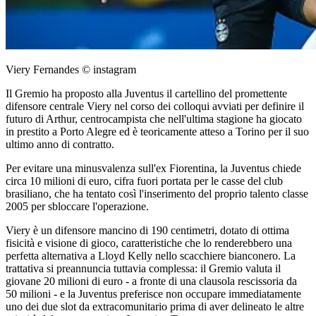
Viery Fernandes © instagram
Il Gremio ha proposto alla Juventus il cartellino del promettente
difensore centrale Viery nel corso dei colloqui avviati per definire il
futuro di Arthur, centrocampista che nell'ultima stagione ha giocato
in prestito a Porto Alegre ed è teoricamente atteso a Torino per il suo
ultimo anno di contratto.
Per evitare una minusvalenza sull'ex Fiorentina, la Juventus chiede
circa 10 milioni di euro, cifra fuori portata per le casse del club
brasiliano, che ha tentato così l'inserimento del proprio talento classe
2005 per sbloccare l'operazione.
Viery è un difensore mancino di 190 centimetri, dotato di ottima
fisicità e visione di gioco, caratteristiche che lo renderebbero una
perfetta alternativa a Lloyd Kelly nello scacchiere bianconero. La
trattativa si preannuncia tuttavia complessa: il Gremio valuta il
giovane 20 milioni di euro - a fronte di una clausola rescissoria da
50 milioni - e la Juventus preferisce non occupare immediatamente
uno dei due slot da extracomunitario prima di aver delineato le altre