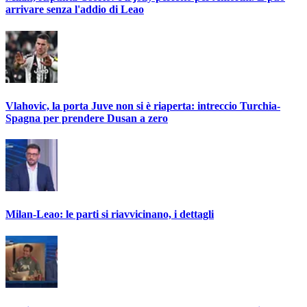
arrivare senza l'addio di Leao
Vlahovic, la porta Juve non si è riaperta: intreccio Turchia-
Spagna per prendere Dusan a zero
Milan-Leao: le parti si riavvicinano, i dettagli