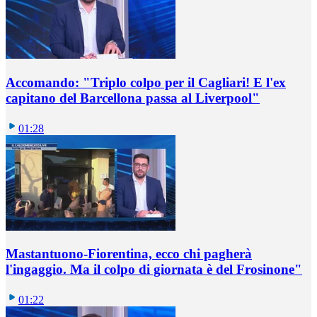
Accomando: "Triplo colpo per il Cagliari! E l'ex
capitano del Barcellona passa al Liverpool"
01:28
Mastantuono-Fiorentina, ecco chi pagherà
l'ingaggio. Ma il colpo di giornata è del Frosinone"
01:22