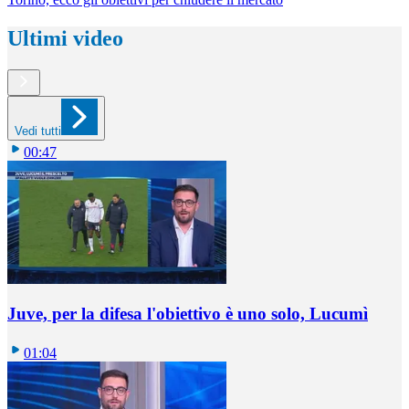
Ultimi video
Vedi tutti
00:47
Juve, per la difesa l'obiettivo è uno solo, Lucumì
01:04