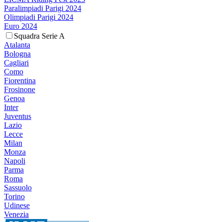
Paralimpiadi Parigi 2024
Olimpiadi Parigi 2024
Euro 2024
Squadra Serie A
Atalanta
Bologna
Cagliari
Como
Fiorentina
Frosinone
Genoa
Inter
Juventus
Lazio
Lecce
Milan
Monza
Napoli
Parma
Roma
Sassuolo
Torino
Udinese
Venezia