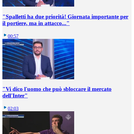
"Spalletti ha due priorità! Giornata importante per
il portiere, ma in attacco..."
00:57
"Vi dico l'uomo che può sbloccare il mercato
dell'Inter"
02:03