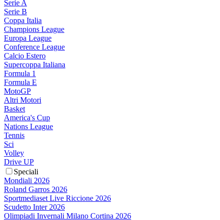
Serie A
Serie B
Coppa Italia
Champions League
Europa League
Conference League
Calcio Estero
Supercoppa Italiana
Formula 1
Formula E
MotoGP
Altri Motori
Basket
America's Cup
Nations League
Tennis
Sci
Volley
Drive UP
Speciali
Mondiali 2026
Roland Garros 2026
Sportmediaset Live Riccione 2026
Scudetto Inter 2026
Olimpiadi Invernali Milano Cortina 2026