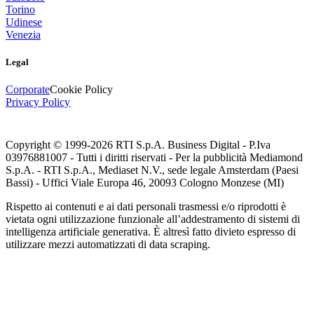
Torino
Udinese
Venezia
Legal
Corporate
Cookie Policy
Privacy Policy
Copyright © 1999-
2026
RTI S.p.A. Business Digital - P.Iva
03976881007 - Tutti i diritti riservati - Per la pubblicità Mediamond
S.p.A. - RTI S.p.A., Mediaset N.V., sede legale Amsterdam (Paesi
Bassi) - Uffici Viale Europa 46, 20093 Cologno Monzese (MI)
Rispetto ai contenuti e ai dati personali trasmessi e/o riprodotti è
vietata ogni utilizzazione funzionale all’addestramento di sistemi di
intelligenza artificiale generativa. È altresì fatto divieto espresso di
utilizzare mezzi automatizzati di data scraping.