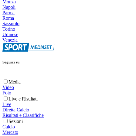
Monza
Napoli
Parma
Roma
Sassuolo
Torino
Udinese
Venezia
Seguici su
Media
Video
Foto
Live e Risultati
Live
Diretta Calcio
Risultati e Classifiche
Sezioni
Calcio
Mercato