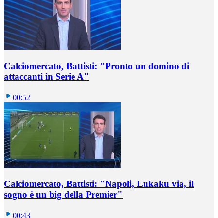
Calciomercato, Battisti: "Pronto un domino di
attaccanti in Serie A"
00:52
Calciomercato, Battisti: "Napoli, Lukaku via, il
sogno è un big della Premier"
00:43