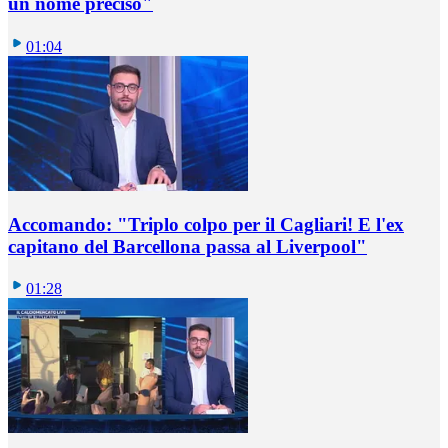
un nome preciso"
01:04
Accomando: "Triplo colpo per il Cagliari! E l'ex
capitano del Barcellona passa al Liverpool"
01:28