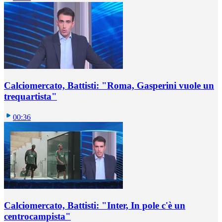
Calciomercato, Battisti: "Roma, Gasperini vuole un
trequartista"
00:36
Calciomercato, Battisti: "Inter, In pole c'è un
centrocampista"