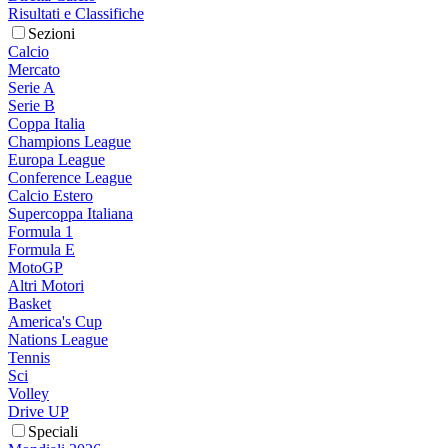
Risultati e Classifiche
Sezioni
Calcio
Mercato
Serie A
Serie B
Coppa Italia
Champions League
Europa League
Conference League
Calcio Estero
Supercoppa Italiana
Formula 1
Formula E
MotoGP
Altri Motori
Basket
America's Cup
Nations League
Tennis
Sci
Volley
Drive UP
Speciali