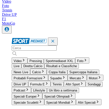
Video
Foto
Tennis
Drive UP
F1
MotoGp
Video
Pressing
Sportmediaset XXL
Foto
Live
Diretta Calcio
Risultati e Classifiche
News Live
Calcio
Coppa Italia
Supercoppa Italiana
Probabili Formazioni
Squadre
Mercato
Motori
Drive UP
Formula E
Tennis
Altri Sport
Sondaggi
Podcast
Lifestyle
Un libro a settimana
Speciali Europei
Speciali Olimpiadi
Speciale Scudetti
Speciali Mondiali
Altri Speciali