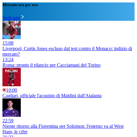
Mercato ora per ora
Vedi tutti
15:08
Liverpool, Curtis Jones escluso dal test contro il Monaco: indizio di
mercato?
13:24
Roma: pronto il rilancio per Cacciamani del Torino
10:00
Cagliari, ufficiale l'acquisto di Maldini dall'Atalanta
22:59
Niente ritorno alla Fiorentina per Solomon: l'esterno va al West
Ham, le cifre