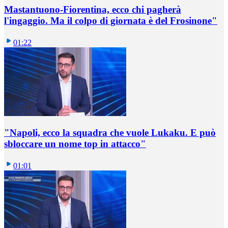
Mastantuono-Fiorentina, ecco chi pagherà
l'ingaggio. Ma il colpo di giornata è del Frosinone"
01:22
"Napoli, ecco la squadra che vuole Lukaku. E può
sbloccare un nome top in attacco"
01:01