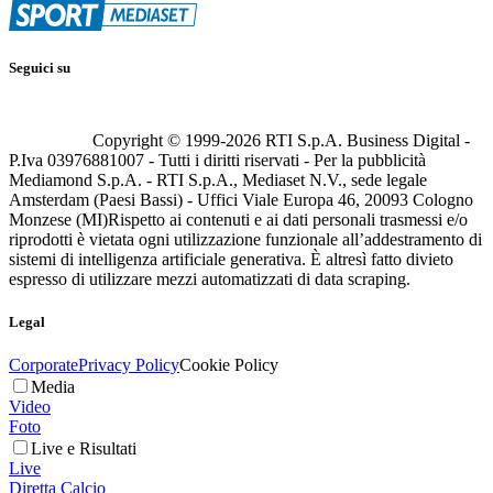
Seguici su
Copyright © 1999-
2026
RTI S.p.A. Business Digital -
P.Iva 03976881007 - Tutti i diritti riservati - Per la pubblicità
Mediamond S.p.A. - RTI S.p.A., Mediaset N.V., sede legale
Amsterdam (Paesi Bassi) - Uffici Viale Europa 46, 20093 Cologno
Monzese (MI)
Rispetto ai contenuti e ai dati personali trasmessi e/o
riprodotti è vietata ogni utilizzazione funzionale all’addestramento di
sistemi di intelligenza artificiale generativa. È altresì fatto divieto
espresso di utilizzare mezzi automatizzati di data scraping.
Legal
Corporate
Privacy Policy
Cookie Policy
Media
Video
Foto
Live e Risultati
Live
Diretta Calcio