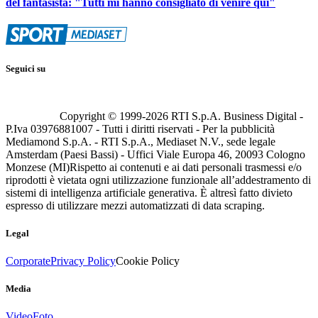
del fantasista: "Tutti mi hanno consigliato di venire qui"
Seguici su
Copyright © 1999-
2026
RTI S.p.A. Business Digital -
P.Iva 03976881007 - Tutti i diritti riservati - Per la pubblicità
Mediamond S.p.A. - RTI S.p.A., Mediaset N.V., sede legale
Amsterdam (Paesi Bassi) - Uffici Viale Europa 46, 20093 Cologno
Monzese (MI)
Rispetto ai contenuti e ai dati personali trasmessi e/o
riprodotti è vietata ogni utilizzazione funzionale all’addestramento di
sistemi di intelligenza artificiale generativa. È altresì fatto divieto
espresso di utilizzare mezzi automatizzati di data scraping.
Legal
Corporate
Privacy Policy
Cookie Policy
Media
Video
Foto