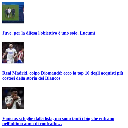
Juve, per la difesa l'obiettivo è uno solo, Lucumì
Real Madrid, colpo Diomandé: ecco la top 10 degli acquisti più
costosi della storia dei Blancos
Vinicius si toglie dalla lista, ma sono tanti i big che entrano
nell’ultimo anno di contratto…