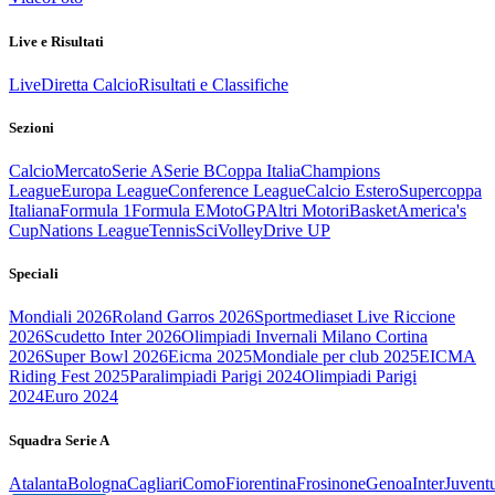
Live e Risultati
Live
Diretta Calcio
Risultati e Classifiche
Sezioni
Calcio
Mercato
Serie A
Serie B
Coppa Italia
Champions
League
Europa League
Conference League
Calcio Estero
Supercoppa
Italiana
Formula 1
Formula E
MotoGP
Altri Motori
Basket
America's
Cup
Nations League
Tennis
Sci
Volley
Drive UP
Speciali
Mondiali 2026
Roland Garros 2026
Sportmediaset Live Riccione
2026
Scudetto Inter 2026
Olimpiadi Invernali Milano Cortina
2026
Super Bowl 2026
Eicma 2025
Mondiale per club 2025
EICMA
Riding Fest 2025
Paralimpiadi Parigi 2024
Olimpiadi Parigi
2024
Euro 2024
Squadra Serie A
Atalanta
Bologna
Cagliari
Como
Fiorentina
Frosinone
Genoa
Inter
Juvent