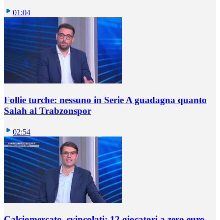
01:04
Follie turche: nessuno in Serie A guadagna quanto
Salah al Trabzonspor
02:54
Calciomercato, svincolati: 12 giocatori a zero euro