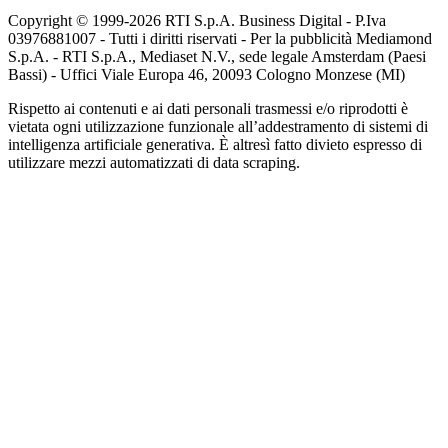
Copyright © 1999-
2026
RTI S.p.A. Business Digital - P.Iva
03976881007 - Tutti i diritti riservati - Per la pubblicità Mediamond
S.p.A. - RTI S.p.A., Mediaset N.V., sede legale Amsterdam (Paesi
Bassi) - Uffici Viale Europa 46, 20093 Cologno Monzese (MI)
Rispetto ai contenuti e ai dati personali trasmessi e/o riprodotti è
vietata ogni utilizzazione funzionale all’addestramento di sistemi di
intelligenza artificiale generativa. È altresì fatto divieto espresso di
utilizzare mezzi automatizzati di data scraping.