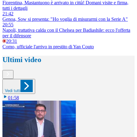
Fiorentina, Mastantuono è arrivato in città! Domani visite e firma,
tutti i dettagli
21:42
Genoa, Sow si presenta: "Ho voglia di misurarmi con la Serie A"
20:55
Napoli, trattativa calda con il Chelsea per Badiashile: ecco l'offerta
per il difensore
20:31
Como, ufficiale l'arrivo in prestito di Yan Couto
Ultimi video
Vedi tutti
01:58