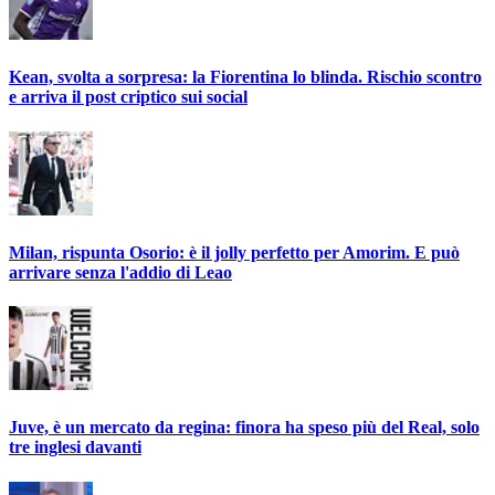
Kean, svolta a sorpresa: la Fiorentina lo blinda. Rischio scontro
e arriva il post criptico sui social
Milan, rispunta Osorio: è il jolly perfetto per Amorim. E può
arrivare senza l'addio di Leao
Juve, è un mercato da regina: finora ha speso più del Real, solo
tre inglesi davanti