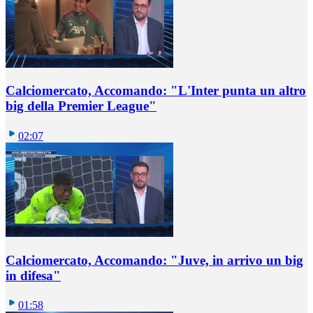
Calciomercato, Accomando: "L'Inter punta un altro
big della Premier League"
02:07
Calciomercato, Accomando: "Juve, in arrivo un big
in difesa"
01:58