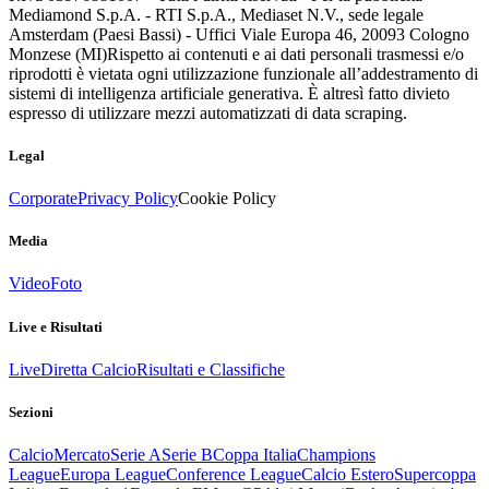
Mediamond S.p.A. - RTI S.p.A., Mediaset N.V., sede legale
Amsterdam (Paesi Bassi) - Uffici Viale Europa 46, 20093 Cologno
Monzese (MI)
Rispetto ai contenuti e ai dati personali trasmessi e/o
riprodotti è vietata ogni utilizzazione funzionale all’addestramento di
sistemi di intelligenza artificiale generativa. È altresì fatto divieto
espresso di utilizzare mezzi automatizzati di data scraping.
Legal
Corporate
Privacy Policy
Cookie Policy
Media
Video
Foto
Live e Risultati
Live
Diretta Calcio
Risultati e Classifiche
Sezioni
Calcio
Mercato
Serie A
Serie B
Coppa Italia
Champions
League
Europa League
Conference League
Calcio Estero
Supercoppa