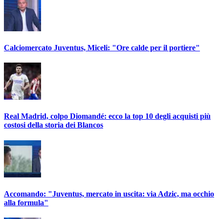
Calciomercato Juventus, Miceli: "Ore calde per il portiere"
Real Madrid, colpo Diomandé: ecco la top 10 degli acquisti più
costosi della storia dei Blancos
Accomando: "Juventus, mercato in uscita: via Adzic, ma occhio
alla formula"