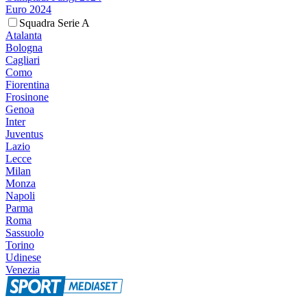
Euro 2024
Squadra Serie A
Atalanta
Bologna
Cagliari
Como
Fiorentina
Frosinone
Genoa
Inter
Juventus
Lazio
Lecce
Milan
Monza
Napoli
Parma
Roma
Sassuolo
Torino
Udinese
Venezia