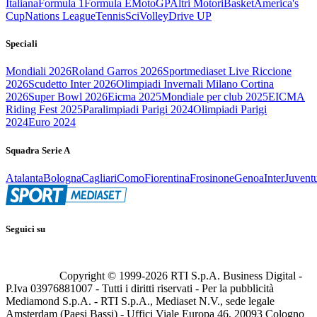
Italiana
Formula 1
Formula E
MotoGP
Altri Motori
Basket
America's
Cup
Nations League
Tennis
Sci
Volley
Drive UP
Speciali
Mondiali 2026
Roland Garros 2026
Sportmediaset Live Riccione
2026
Scudetto Inter 2026
Olimpiadi Invernali Milano Cortina
2026
Super Bowl 2026
Eicma 2025
Mondiale per club 2025
EICMA
Riding Fest 2025
Paralimpiadi Parigi 2024
Olimpiadi Parigi
2024
Euro 2024
Squadra Serie A
Atalanta
Bologna
Cagliari
Como
Fiorentina
Frosinone
Genoa
Inter
Juvent
Seguici su
Copyright © 1999-
2026
RTI S.p.A. Business Digital -
P.Iva 03976881007 - Tutti i diritti riservati - Per la pubblicità
Mediamond S.p.A. - RTI S.p.A., Mediaset N.V., sede legale
Amsterdam (Paesi Bassi) - Uffici Viale Europa 46, 20093 Cologno