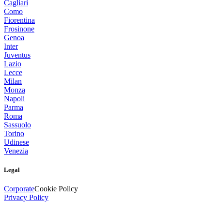
Cagliari
Como
Fiorentina
Frosinone
Genoa
Inter
Juventus
Lazio
Lecce
Milan
Monza
Napoli
Parma
Roma
Sassuolo
Torino
Udinese
Venezia
Legal
Corporate
Cookie Policy
Privacy Policy