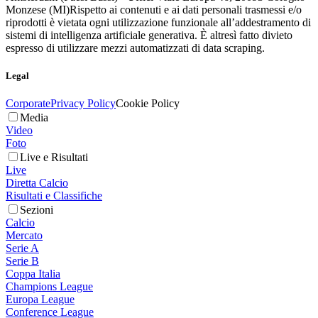
Monzese (MI)
Rispetto ai contenuti e ai dati personali trasmessi e/o
riprodotti è vietata ogni utilizzazione funzionale all’addestramento di
sistemi di intelligenza artificiale generativa. È altresì fatto divieto
espresso di utilizzare mezzi automatizzati di data scraping.
Legal
Corporate
Privacy Policy
Cookie Policy
Media
Video
Foto
Live e Risultati
Live
Diretta Calcio
Risultati e Classifiche
Sezioni
Calcio
Mercato
Serie A
Serie B
Coppa Italia
Champions League
Europa League
Conference League