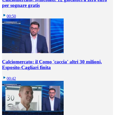
per sognare gratis
00:50
Calciomercato: il Como 'caccia' altri 30 milioni,
Esposito-Cagliari finita
00:42