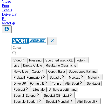
Video
Foto
Tennis
Drive UP
F1
MotoGp
Video
Pressing
Sportmediaset XXL
Foto
Live
Diretta Calcio
Risultati e Classifiche
News Live
Calcio
Coppa Italia
Supercoppa Italiana
Probabili Formazioni
Squadre
Mercato
Motori
Drive UP
Formula E
Tennis
Altri Sport
Sondaggi
Podcast
Lifestyle
Un libro a settimana
Speciali Europei
Speciali Olimpiadi
Speciale Scudetti
Speciali Mondiali
Altri Speciali