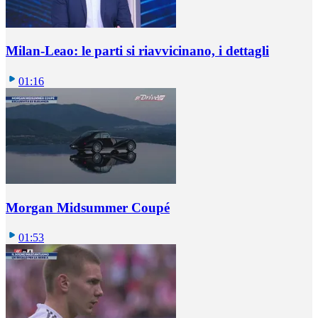
Milan-Leao: le parti si riavvicinano, i dettagli
01:16
Morgan Midsummer Coupé
01:53