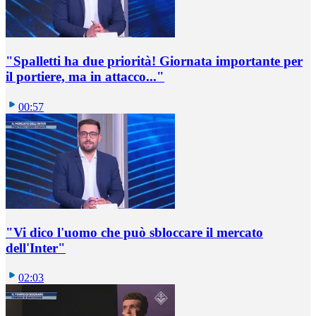
"Spalletti ha due priorità! Giornata importante per
il portiere, ma in attacco..."
00:57
"Vi dico l'uomo che può sbloccare il mercato
dell'Inter"
02:03