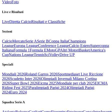
Video
Foto
Live e Risultati
Live
Diretta Calcio
Risultati e Classifiche
Sezioni
Calcio
Mercato
Serie A
Serie B
Coppa Italia
Champions
League
Europa League
Conference League
Calcio Estero
Supercoppa
Italiana
Formula 1
Formula E
MotoGP
Altri Motori
Basket
America's
Cup
Nations League
Tennis
Sci
Volley
Drive UP
Speciali
Mondiali 2026
Roland Garros 2026
Sportmediaset Live Riccione
2026
Scudetto Inter 2026
Olimpiadi Invernali Milano Cortina
2026
Super Bowl 2026
Eicma 2025
Mondiale per club 2025
EICMA
Riding Fest 2025
Paralimpiadi Parigi 2024
Olimpiadi Parigi
2024
Euro 2024
Squadra Serie A
Atalanta
Bologna
Cagliari
Como
Fiorentina
Frosinone
Genoa
Inter
Juvent