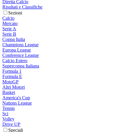
Diretta Calcio
Risultati e Classifiche
Sezioni
Calcio
Mercato
Serie A
Serie B
Coppa Italia
Champions League
Europa League
Conference League
Calcio Estero
Supercoppa Italiana
Formula 1
Formula E
MotoGP
Altri Motori
Basket
America's Cup
Nations League
Tennis
Sci
Volley
Drive UP
Speciali