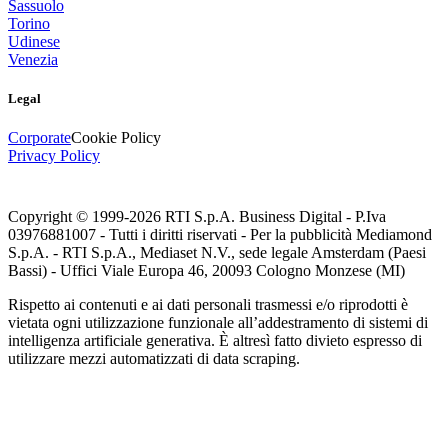
Sassuolo
Torino
Udinese
Venezia
Legal
Corporate
Cookie Policy
Privacy Policy
Copyright © 1999-
2026
RTI S.p.A. Business Digital - P.Iva
03976881007 - Tutti i diritti riservati - Per la pubblicità Mediamond
S.p.A. - RTI S.p.A., Mediaset N.V., sede legale Amsterdam (Paesi
Bassi) - Uffici Viale Europa 46, 20093 Cologno Monzese (MI)
Rispetto ai contenuti e ai dati personali trasmessi e/o riprodotti è
vietata ogni utilizzazione funzionale all’addestramento di sistemi di
intelligenza artificiale generativa. È altresì fatto divieto espresso di
utilizzare mezzi automatizzati di data scraping.