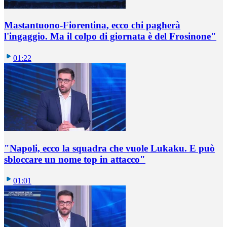
Mastantuono-Fiorentina, ecco chi pagherà
l'ingaggio. Ma il colpo di giornata è del Frosinone"
01:22
"Napoli, ecco la squadra che vuole Lukaku. E può
sbloccare un nome top in attacco"
01:01