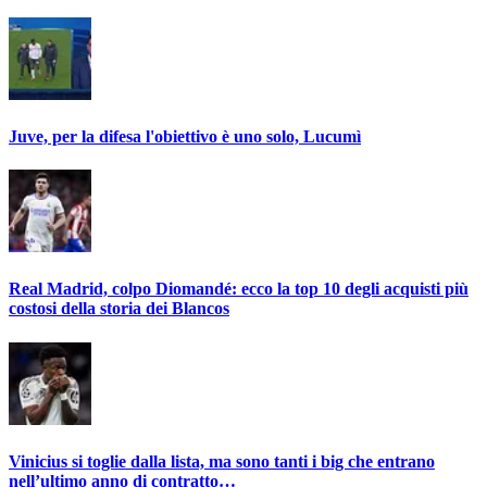
Juve, per la difesa l'obiettivo è uno solo, Lucumì
Real Madrid, colpo Diomandé: ecco la top 10 degli acquisti più
costosi della storia dei Blancos
Vinicius si toglie dalla lista, ma sono tanti i big che entrano
nell’ultimo anno di contratto…