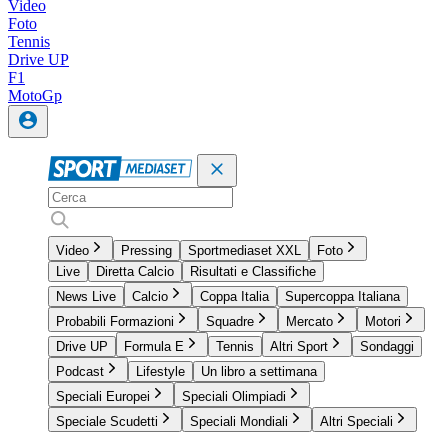
Video
Foto
Tennis
Drive UP
F1
MotoGp
Video
Pressing
Sportmediaset XXL
Foto
Live
Diretta Calcio
Risultati e Classifiche
News Live
Calcio
Coppa Italia
Supercoppa Italiana
Probabili Formazioni
Squadre
Mercato
Motori
Drive UP
Formula E
Tennis
Altri Sport
Sondaggi
Podcast
Lifestyle
Un libro a settimana
Speciali Europei
Speciali Olimpiadi
Speciale Scudetti
Speciali Mondiali
Altri Speciali