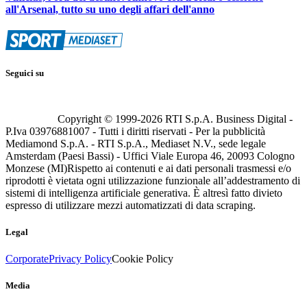
all'Arsenal, tutto su uno degli affari dell'anno
Seguici su
Copyright © 1999-
2026
RTI S.p.A. Business Digital -
P.Iva 03976881007 - Tutti i diritti riservati - Per la pubblicità
Mediamond S.p.A. - RTI S.p.A., Mediaset N.V., sede legale
Amsterdam (Paesi Bassi) - Uffici Viale Europa 46, 20093 Cologno
Monzese (MI)
Rispetto ai contenuti e ai dati personali trasmessi e/o
riprodotti è vietata ogni utilizzazione funzionale all’addestramento di
sistemi di intelligenza artificiale generativa. È altresì fatto divieto
espresso di utilizzare mezzi automatizzati di data scraping.
Legal
Corporate
Privacy Policy
Cookie Policy
Media