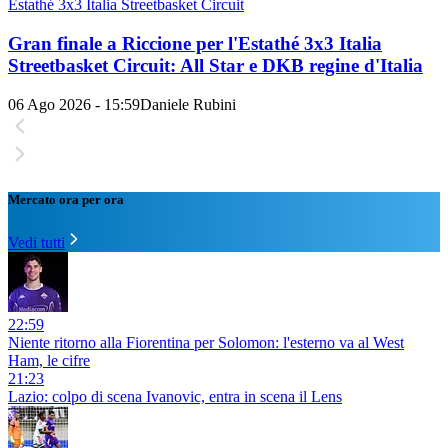
Estathé 3x3 Italia Streetbasket Circuit
Gran finale a Riccione per l'Estathé 3x3 Italia
Streetbasket Circuit: All Star e DKB regine d'Italia
06 Ago 2026 - 15:59
Daniele Rubini
Mercato ora per ora
Vedi tutti
22:59
Niente ritorno alla Fiorentina per Solomon: l'esterno va al West
Ham, le cifre
21:23
Lazio: colpo di scena Ivanovic, entra in scena il Lens