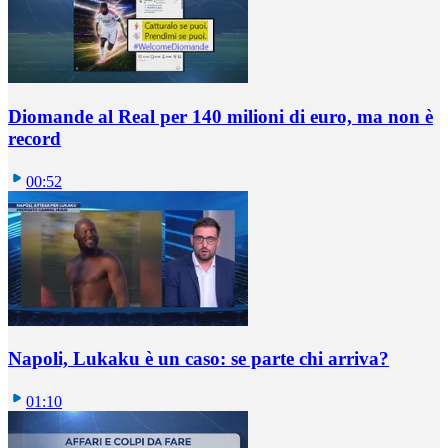
Diomande al Real per 140 milioni di euro, ma non è
record
00:52
Napoli, Lukaku è un caso: se parte chi arriva?
01:10