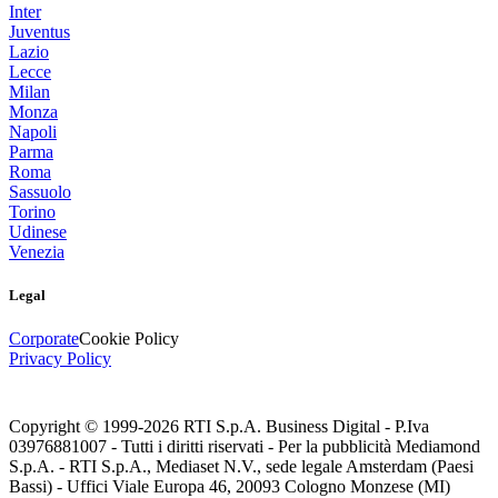
Inter
Juventus
Lazio
Lecce
Milan
Monza
Napoli
Parma
Roma
Sassuolo
Torino
Udinese
Venezia
Legal
Corporate
Cookie Policy
Privacy Policy
Copyright © 1999-
2026
RTI S.p.A. Business Digital - P.Iva
03976881007 - Tutti i diritti riservati - Per la pubblicità Mediamond
S.p.A. - RTI S.p.A., Mediaset N.V., sede legale Amsterdam (Paesi
Bassi) - Uffici Viale Europa 46, 20093 Cologno Monzese (MI)