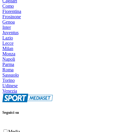
Cagliari
Como
Fiorentina
Frosinone
Genoa
Inter
Juventus
Lazio
Lecce
Milan
Monza
Napoli
Parma
Roma
Sassuolo
Torino
Udinese
Venezia
Seguici su
Media