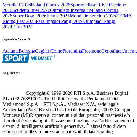
Mondiali 2026
Roland Garros 2026
Sportmediaset Live Riccione
2026
Scudetto Inter 2026
Olimpiadi Invernali Milano Cortina
2026
Super Bowl 2026
Eicma 2025
Mondiale per club 2025
EICMA
Riding Fest 2025
Paralimpiadi Parigi 2024
Olimpiadi Parigi
2024
Euro 2024
Squadra Serie A
Atalanta
Bologna
Cagliari
Como
Fiorentina
Frosinone
Genoa
Inter
Juvent
Seguici su
Copyright © 1999-
2026
RTI S.p.A. Business Digital -
P.Iva 03976881007 - Tutti i diritti riservati - Per la pubblicità
Mediamond S.p.A. - RTI S.p.A., Mediaset N.V., sede legale
Amsterdam (Paesi Bassi) - Uffici Viale Europa 46, 20093 Cologno
Monzese (MI)
Rispetto ai contenuti e ai dati personali trasmessi e/o
riprodotti è vietata ogni utilizzazione funzionale all’addestramento di
sistemi di intelligenza artificiale generativa. È altresì fatto divieto
espresso di utilizzare mezzi automatizzati di data scraping.