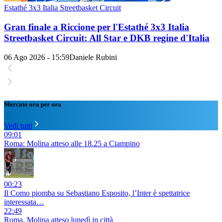
Estathé 3x3 Italia Streetbasket Circuit
Gran finale a Riccione per l'Estathé 3x3 Italia
Streetbasket Circuit: All Star e DKB regine d'Italia
06 Ago 2026 - 15:59
Daniele Rubini
Mercato ora per ora
Vedi tutti
09:01
Roma: Molina atteso alle 18.25 a Ciampino
00:23
Il Como piomba su Sebastiano Esposito, l’Inter è spettatrice
interessata…
22:49
Roma, Molina atteso lunedì in città