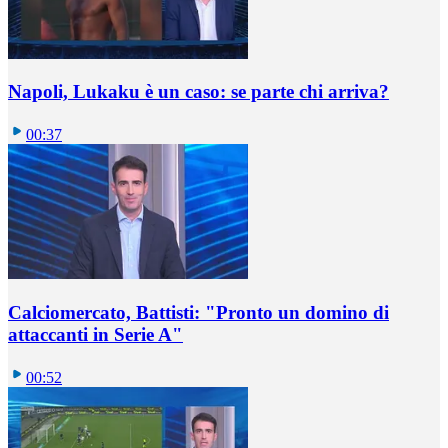
Napoli, Lukaku è un caso: se parte chi arriva?
00:37
Calciomercato, Battisti: "Pronto un domino di
attaccanti in Serie A"
00:52