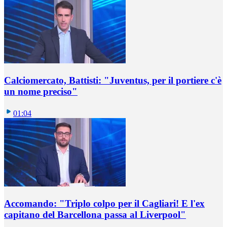
Calciomercato, Battisti: "Juventus, per il portiere c'è
un nome preciso"
01:04
Accomando: "Triplo colpo per il Cagliari! E l'ex
capitano del Barcellona passa al Liverpool"