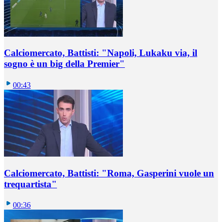
Calciomercato, Battisti: "Napoli, Lukaku via, il
sogno è un big della Premier"
00:43
Calciomercato, Battisti: "Roma, Gasperini vuole un
trequartista"
00:36