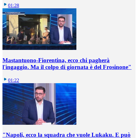
01:28
Mastantuono-Fiorentina, ecco chi pagherà
l'ingaggio. Ma il colpo di giornata è del Frosinone"
01:22
"Napoli, ecco la squadra che vuole Lukaku. E può