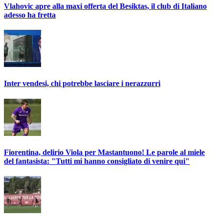
Vlahovic apre alla maxi offerta del Besiktas, il club di Italiano
adesso ha fretta
Inter vendesi, chi potrebbe lasciare i nerazzurri
Fiorentina, delirio Viola per Mastantuono! Le parole al miele
del fantasista: "Tutti mi hanno consigliato di venire qui"