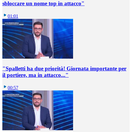
sbloccare un nome top in attacco"
01:01
"Spalletti ha due priorità! Giornata importante per
il portiere, ma in attacco..."
00:57