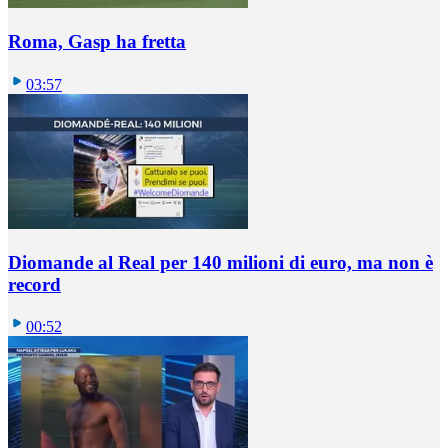
Roma, Gasp ha fretta
03:57
Diomande al Real per 140 milioni di euro, ma non è
record
00:52