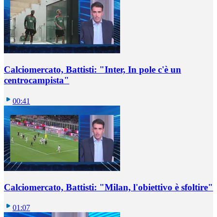
Calciomercato, Battisti: "Inter, In pole c'è un
centrocampista"
00:41
Calciomercato, Battisti: "Milan, l'obiettivo è sfoltire"
01:07