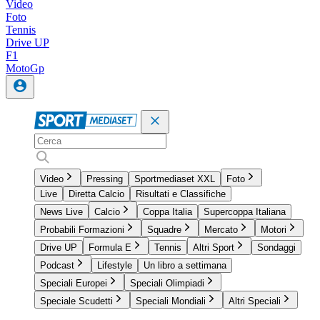
Video
Foto
Tennis
Drive UP
F1
MotoGp
Video
Pressing
Sportmediaset XXL
Foto
Live
Diretta Calcio
Risultati e Classifiche
News Live
Calcio
Coppa Italia
Supercoppa Italiana
Probabili Formazioni
Squadre
Mercato
Motori
Drive UP
Formula E
Tennis
Altri Sport
Sondaggi
Podcast
Lifestyle
Un libro a settimana
Speciali Europei
Speciali Olimpiadi
Speciale Scudetti
Speciali Mondiali
Altri Speciali