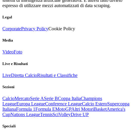
sistemi di intelligenza artificiale generativa. È altresì fatto divieto
espresso di utilizzare mezzi automatizzati di data scraping.
Legal
Corporate
Privacy Policy
Cookie Policy
Media
Video
Foto
Live e Risultati
Live
Diretta Calcio
Risultati e Classifiche
Sezioni
Calcio
Mercato
Serie A
Serie B
Coppa Italia
Champions
League
Europa League
Conference League
Calcio Estero
Supercoppa
Italiana
Formula 1
Formula E
MotoGP
Altri Motori
Basket
America's
Cup
Nations League
Tennis
Sci
Volley
Drive UP
Speciali