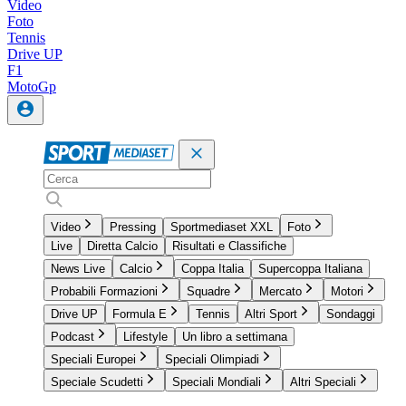
Video
Foto
Tennis
Drive UP
F1
MotoGp
Video
Pressing
Sportmediaset XXL
Foto
Live
Diretta Calcio
Risultati e Classifiche
News Live
Calcio
Coppa Italia
Supercoppa Italiana
Probabili Formazioni
Squadre
Mercato
Motori
Drive UP
Formula E
Tennis
Altri Sport
Sondaggi
Podcast
Lifestyle
Un libro a settimana
Speciali Europei
Speciali Olimpiadi
Speciale Scudetti
Speciali Mondiali
Altri Speciali