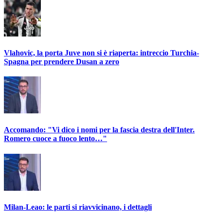
Vlahovic, la porta Juve non si è riaperta: intreccio Turchia-
Spagna per prendere Dusan a zero
Accomando: "Vi dico i nomi per la fascia destra dell'Inter.
Romero cuoce a fuoco lento…"
Milan-Leao: le parti si riavvicinano, i dettagli