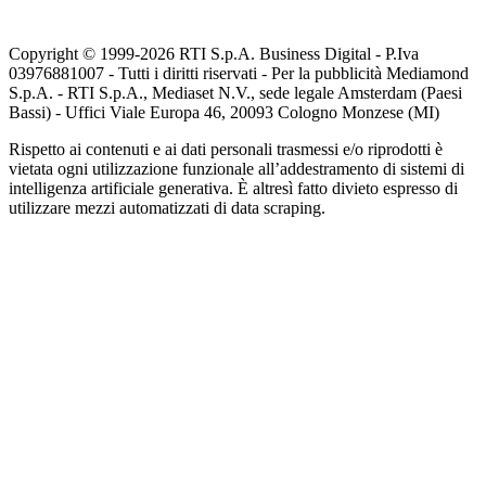
Copyright © 1999-
2026
RTI S.p.A. Business Digital - P.Iva
03976881007 - Tutti i diritti riservati - Per la pubblicità Mediamond
S.p.A. - RTI S.p.A., Mediaset N.V., sede legale Amsterdam (Paesi
Bassi) - Uffici Viale Europa 46, 20093 Cologno Monzese (MI)
Rispetto ai contenuti e ai dati personali trasmessi e/o riprodotti è
vietata ogni utilizzazione funzionale all’addestramento di sistemi di
intelligenza artificiale generativa. È altresì fatto divieto espresso di
utilizzare mezzi automatizzati di data scraping.