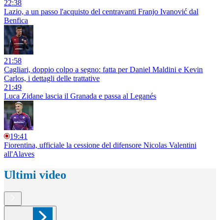
22:38
Lazio, a un passo l'acquisto del centravanti Franjo Ivanović dal
Benfica
21:58
Cagliari, doppio colpo a segno: fatta per Daniel Maldini e Kevin
Carlos, i dettagli delle trattative
21:49
Luca Zidane lascia il Granada e passa al Leganés
19:41
Fiorentina, ufficiale la cessione del difensore Nicolas Valentini
all'Alaves
Ultimi video