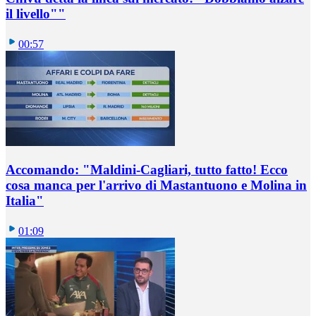
il livello""
00:57
Accomando: "Maldini-Cagliari, tutto fatto! Ecco
cosa manca per l'arrivo di Mastantuono e Molina in
Italia"
01:09