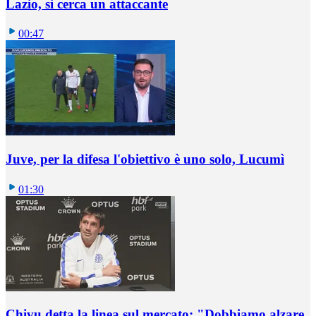
Lazio, si cerca un attaccante
00:47
Juve, per la difesa l'obiettivo è uno solo, Lucumì
01:30
Chivu detta la linea sul mercato: "Dobbiamo alzare