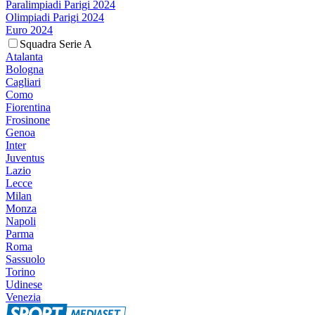
Paralimpiadi Parigi 2024
Olimpiadi Parigi 2024
Euro 2024
Squadra Serie A
Atalanta
Bologna
Cagliari
Como
Fiorentina
Frosinone
Genoa
Inter
Juventus
Lazio
Lecce
Milan
Monza
Napoli
Parma
Roma
Sassuolo
Torino
Udinese
Venezia