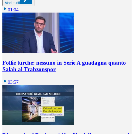
Vedi tutti
01:04
Follie turche: nessuno in Serie A guadagna quanto
Salah al Trabzonspor
03:57