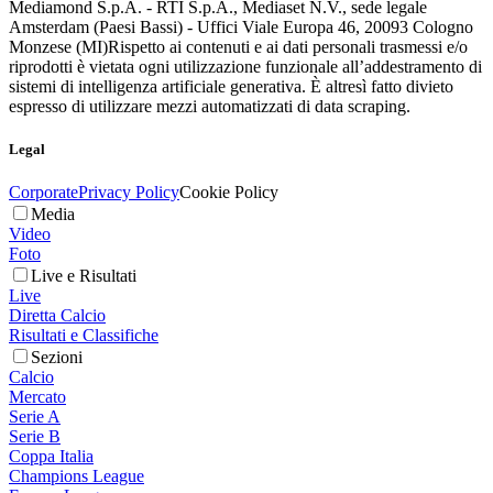
Mediamond S.p.A. - RTI S.p.A., Mediaset N.V., sede legale
Amsterdam (Paesi Bassi) - Uffici Viale Europa 46, 20093 Cologno
Monzese (MI)
Rispetto ai contenuti e ai dati personali trasmessi e/o
riprodotti è vietata ogni utilizzazione funzionale all’addestramento di
sistemi di intelligenza artificiale generativa. È altresì fatto divieto
espresso di utilizzare mezzi automatizzati di data scraping.
Legal
Corporate
Privacy Policy
Cookie Policy
Media
Video
Foto
Live e Risultati
Live
Diretta Calcio
Risultati e Classifiche
Sezioni
Calcio
Mercato
Serie A
Serie B
Coppa Italia
Champions League