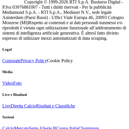
Copyright © 1999-
2026
RTI S.p.A. Business Digital -
P.Iva 03976881007 - Tutti i diritti riservati - Per la pubblicità
Mediamond S.p.A. - RTI S.p.A., Mediaset N.V., sede legale
Amsterdam (Paesi Bassi) - Uffici Viale Europa 46, 20093 Cologno
Monzese (MI)
Rispetto ai contenuti e ai dati personali trasmessi e/o
riprodotti è vietata ogni utilizzazione funzionale all’addestramento di
sistemi di intelligenza artificiale generativa. È altresì fatto divieto
espresso di utilizzare mezzi automatizzati di data scraping.
Legal
Corporate
Privacy Policy
Cookie Policy
Media
Video
Foto
Live e Risultati
Live
Diretta Calcio
Risultati e Classifiche
Sezioni
Calcio
Mercato
Serie A
Serie B
Coppa Italia
Champions