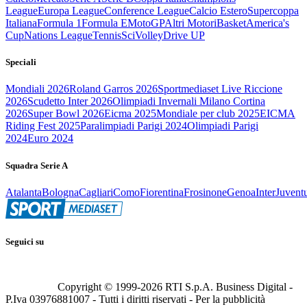
League
Europa League
Conference League
Calcio Estero
Supercoppa
Italiana
Formula 1
Formula E
MotoGP
Altri Motori
Basket
America's
Cup
Nations League
Tennis
Sci
Volley
Drive UP
Speciali
Mondiali 2026
Roland Garros 2026
Sportmediaset Live Riccione
2026
Scudetto Inter 2026
Olimpiadi Invernali Milano Cortina
2026
Super Bowl 2026
Eicma 2025
Mondiale per club 2025
EICMA
Riding Fest 2025
Paralimpiadi Parigi 2024
Olimpiadi Parigi
2024
Euro 2024
Squadra Serie A
Atalanta
Bologna
Cagliari
Como
Fiorentina
Frosinone
Genoa
Inter
Juvent
Seguici su
Copyright © 1999-
2026
RTI S.p.A. Business Digital -
P.Iva 03976881007 - Tutti i diritti riservati - Per la pubblicità