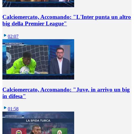
Calciomercato, Accomando: "L'Inter punta un altro
big della Premier League"
02:07
Calciomercato, Accomando: "Juve, in arrivo un big
in difesa"
01:58