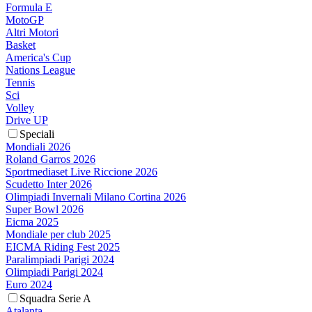
Formula E
MotoGP
Altri Motori
Basket
America's Cup
Nations League
Tennis
Sci
Volley
Drive UP
Speciali
Mondiali 2026
Roland Garros 2026
Sportmediaset Live Riccione 2026
Scudetto Inter 2026
Olimpiadi Invernali Milano Cortina 2026
Super Bowl 2026
Eicma 2025
Mondiale per club 2025
EICMA Riding Fest 2025
Paralimpiadi Parigi 2024
Olimpiadi Parigi 2024
Euro 2024
Squadra Serie A
Atalanta