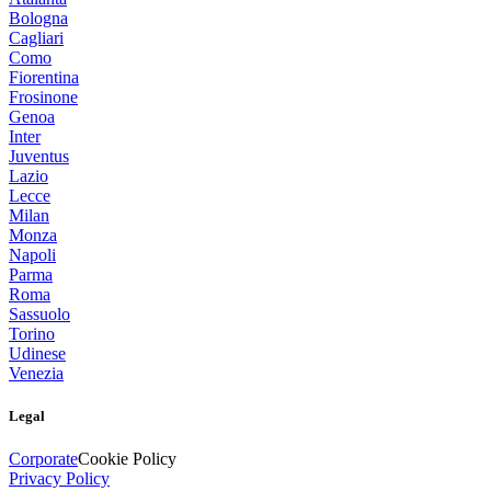
Bologna
Cagliari
Como
Fiorentina
Frosinone
Genoa
Inter
Juventus
Lazio
Lecce
Milan
Monza
Napoli
Parma
Roma
Sassuolo
Torino
Udinese
Venezia
Legal
Corporate
Cookie Policy
Privacy Policy