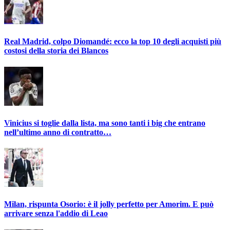
Real Madrid, colpo Diomandé: ecco la top 10 degli acquisti più
costosi della storia dei Blancos
Vinicius si toglie dalla lista, ma sono tanti i big che entrano
nell’ultimo anno di contratto…
Milan, rispunta Osorio: è il jolly perfetto per Amorim. E può
arrivare senza l'addio di Leao