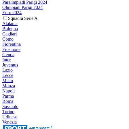
Paralimpiadi Parigi 2024
Olimpiadi Parigi 2024
Euro 2024
Squadra Serie A
Atalanta
Bologna
Cagliari
Como
Fiorentina
Frosinone
Genoa
Inter
Juventus
Lazio
Lecce
Milan
Monza
Napoli
Parma
Roma
Sassuolo
Torino
Udinese
Venezia