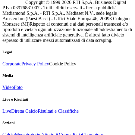
Copyright © 1999-
2026
RTI S.p.A. Business Digital -
P.Iva 03976881007 - Tutti i diritti riservati - Per la pubblicità
Mediamond S.p.A. - RTI S.p.A., Mediaset N.V., sede legale
Amsterdam (Paesi Bassi) - Uffici Viale Europa 46, 20093 Cologno
Monzese (MI)
Rispetto ai contenuti e ai dati personali trasmessi e/o
riprodotti è vietata ogni utilizzazione funzionale all’addestramento di
sistemi di intelligenza artificiale generativa. È altresì fatto divieto
espresso di utilizzare mezzi automatizzati di data scraping.
Legal
Corporate
Privacy Policy
Cookie Policy
Media
Video
Foto
Live e Risultati
Live
Diretta Calcio
Risultati e Classifiche
Sezioni
Calcio
Mercato
Serie A
Serie B
Coppa Italia
Champions