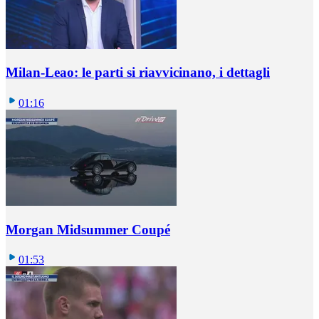
Milan-Leao: le parti si riavvicinano, i dettagli
01:16
Morgan Midsummer Coupé
01:53