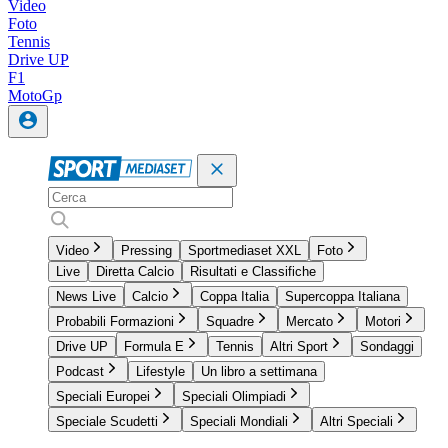
Video
Foto
Tennis
Drive UP
F1
MotoGp
Video
Pressing
Sportmediaset XXL
Foto
Live
Diretta Calcio
Risultati e Classifiche
News Live
Calcio
Coppa Italia
Supercoppa Italiana
Probabili Formazioni
Squadre
Mercato
Motori
Drive UP
Formula E
Tennis
Altri Sport
Sondaggi
Podcast
Lifestyle
Un libro a settimana
Speciali Europei
Speciali Olimpiadi
Speciale Scudetti
Speciali Mondiali
Altri Speciali