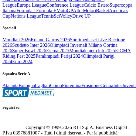
League
Europa League
Conference League
Calcio Estero
Supercoppa
Italiana
Formula 1
Formula E
MotoGP
Altri Motori
Basket
America's
Cup
Nations League
Tennis
Sci
Volley
Drive UP
Speciali
Mondiali 2026
Roland Garros 2026
Sportmediaset Live Riccione
2026
Scudetto Inter 2026
Olimpiadi Invernali Milano Cortina
2026
Super Bowl 2026
Eicma 2025
Mondiale per club 2025
EICMA
Riding Fest 2025
Paralimpiadi Parigi 2024
Olimpiadi Parigi
2024
Euro 2024
Squadra Serie A
Atalanta
Bologna
Cagliari
Como
Fiorentina
Frosinone
Genoa
Inter
Juvent
Seguici su
Copyright © 1999-
2026
RTI S.p.A. Business Digital -
P.Iva 03976881007 - Tutti i diritti riservati - Per la pubblicità