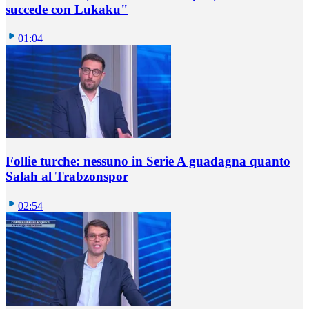
succede con Lukaku"
01:04
Follie turche: nessuno in Serie A guadagna quanto
Salah al Trabzonspor
02:54