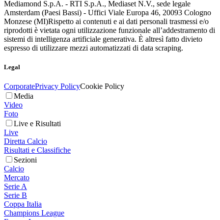
Mediamond S.p.A. - RTI S.p.A., Mediaset N.V., sede legale
Amsterdam (Paesi Bassi) - Uffici Viale Europa 46, 20093 Cologno
Monzese (MI)
Rispetto ai contenuti e ai dati personali trasmessi e/o
riprodotti è vietata ogni utilizzazione funzionale all’addestramento di
sistemi di intelligenza artificiale generativa. È altresì fatto divieto
espresso di utilizzare mezzi automatizzati di data scraping.
Legal
Corporate
Privacy Policy
Cookie Policy
Media
Video
Foto
Live e Risultati
Live
Diretta Calcio
Risultati e Classifiche
Sezioni
Calcio
Mercato
Serie A
Serie B
Coppa Italia
Champions League