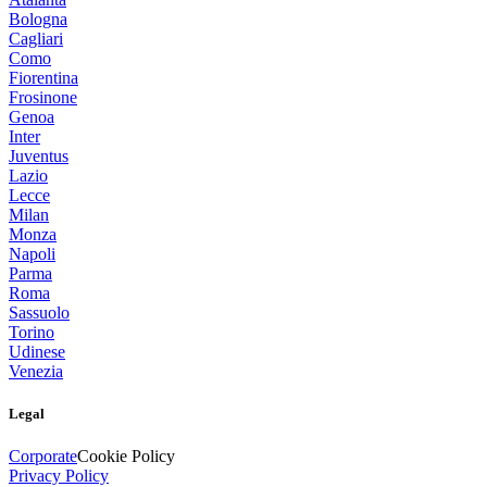
Bologna
Cagliari
Como
Fiorentina
Frosinone
Genoa
Inter
Juventus
Lazio
Lecce
Milan
Monza
Napoli
Parma
Roma
Sassuolo
Torino
Udinese
Venezia
Legal
Corporate
Cookie Policy
Privacy Policy