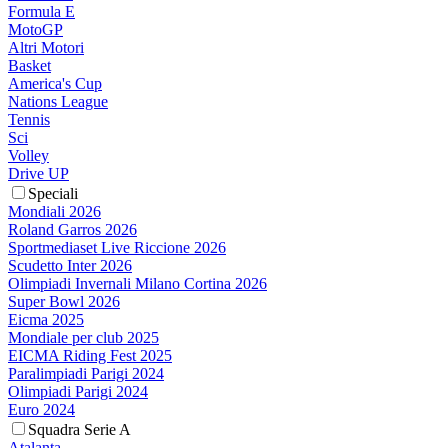
Formula E
MotoGP
Altri Motori
Basket
America's Cup
Nations League
Tennis
Sci
Volley
Drive UP
Speciali
Mondiali 2026
Roland Garros 2026
Sportmediaset Live Riccione 2026
Scudetto Inter 2026
Olimpiadi Invernali Milano Cortina 2026
Super Bowl 2026
Eicma 2025
Mondiale per club 2025
EICMA Riding Fest 2025
Paralimpiadi Parigi 2024
Olimpiadi Parigi 2024
Euro 2024
Squadra Serie A
Atalanta