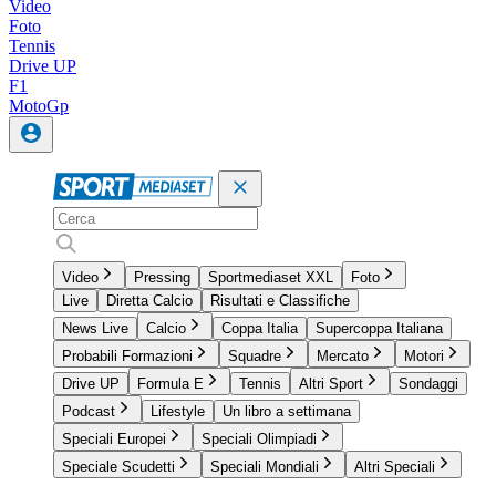
Video
Foto
Tennis
Drive UP
F1
MotoGp
Video
Pressing
Sportmediaset XXL
Foto
Live
Diretta Calcio
Risultati e Classifiche
News Live
Calcio
Coppa Italia
Supercoppa Italiana
Probabili Formazioni
Squadre
Mercato
Motori
Drive UP
Formula E
Tennis
Altri Sport
Sondaggi
Podcast
Lifestyle
Un libro a settimana
Speciali Europei
Speciali Olimpiadi
Speciale Scudetti
Speciali Mondiali
Altri Speciali