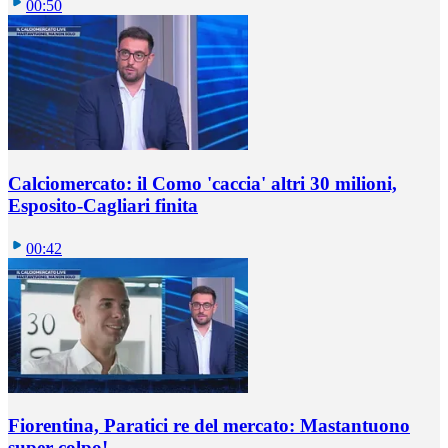
00:50
Calciomercato: il Como 'caccia' altri 30 milioni,
Esposito-Cagliari finita
00:42
Fiorentina, Paratici re del mercato: Mastantuono
super colpo!