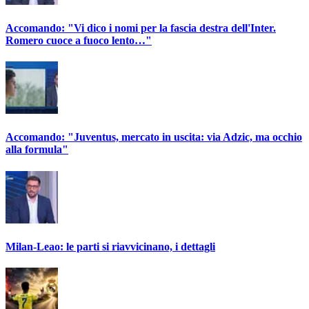
Accomando: "Vi dico i nomi per la fascia destra dell'Inter.
Romero cuoce a fuoco lento…"
Accomando: "Juventus, mercato in uscita: via Adzic, ma occhio
alla formula"
Milan-Leao: le parti si riavvicinano, i dettagli