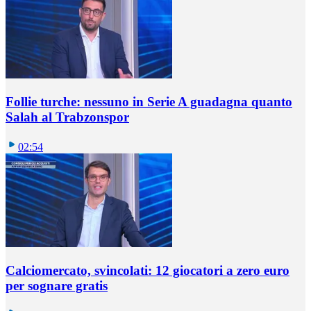
Follie turche: nessuno in Serie A guadagna quanto
Salah al Trabzonspor
02:54
Calciomercato, svincolati: 12 giocatori a zero euro
per sognare gratis