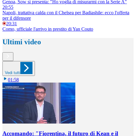
Genoa, Sow si presenta: "Ho voglia di misurarmi con la Serie A"
20:55
Napoli, trattativa calda con il Chelsea per Badiashile: ecco l'offerta
per il difensore
20:31
Como, ufficiale l'arrivo in prestito di Yan Couto
Ultimi video
Vedi tutti
01:58
Accomando: "Fiorentina, il futuro di Kean e il