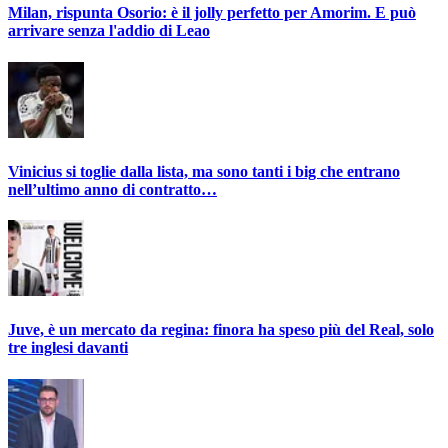
Milan, rispunta Osorio: è il jolly perfetto per Amorim. E può
arrivare senza l'addio di Leao
Vinicius si toglie dalla lista, ma sono tanti i big che entrano
nell’ultimo anno di contratto…
Juve, è un mercato da regina: finora ha speso più del Real, solo
tre inglesi davanti