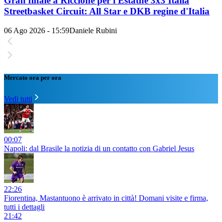
Gran finale a Riccione per l'Estathé 3x3 Italia
Streetbasket Circuit: All Star e DKB regine d'Italia
06 Ago 2026 - 15:59
Daniele Rubini
Mercato ora per ora
Vedi tutti
00:07
Napoli: dal Brasile la notizia di un contatto con Gabriel Jesus
22:26
Fiorentina, Mastantuono è arrivato in città! Domani visite e firma,
tutti i dettagli
21:42