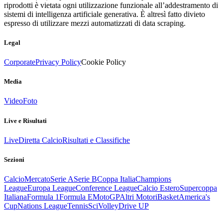
riprodotti è vietata ogni utilizzazione funzionale all’addestramento di
sistemi di intelligenza artificiale generativa. È altresì fatto divieto
espresso di utilizzare mezzi automatizzati di data scraping.
Legal
Corporate
Privacy Policy
Cookie Policy
Media
Video
Foto
Live e Risultati
Live
Diretta Calcio
Risultati e Classifiche
Sezioni
Calcio
Mercato
Serie A
Serie B
Coppa Italia
Champions
League
Europa League
Conference League
Calcio Estero
Supercoppa
Italiana
Formula 1
Formula E
MotoGP
Altri Motori
Basket
America's
Cup
Nations League
Tennis
Sci
Volley
Drive UP