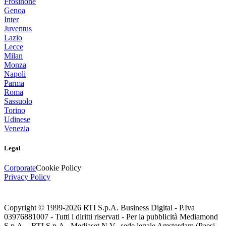
Frosinone
Genoa
Inter
Juventus
Lazio
Lecce
Milan
Monza
Napoli
Parma
Roma
Sassuolo
Torino
Udinese
Venezia
Legal
Corporate
Cookie Policy
Privacy Policy
Copyright © 1999-
2026
RTI S.p.A. Business Digital - P.Iva
03976881007 - Tutti i diritti riservati - Per la pubblicità Mediamond
S.p.A. - RTI S.p.A., Mediaset N.V., sede legale Amsterdam (Paesi