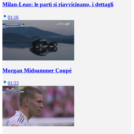
Milan-Leao: le parti si riavvicinano, i dettagli
01:16
Morgan Midsummer Coupé
01:53