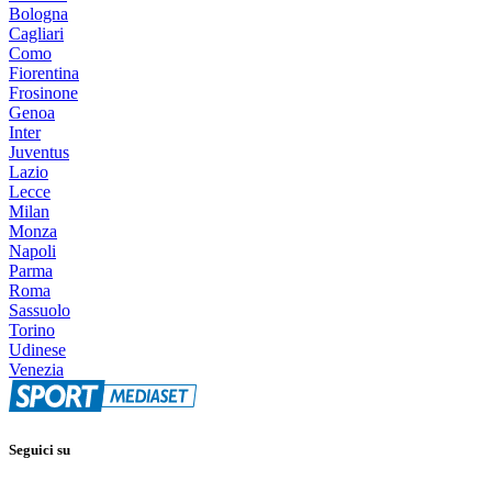
Bologna
Cagliari
Como
Fiorentina
Frosinone
Genoa
Inter
Juventus
Lazio
Lecce
Milan
Monza
Napoli
Parma
Roma
Sassuolo
Torino
Udinese
Venezia
Seguici su