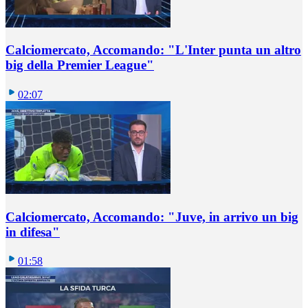
Calciomercato, Accomando: "L'Inter punta un altro
big della Premier League"
02:07
Calciomercato, Accomando: "Juve, in arrivo un big
in difesa"
01:58