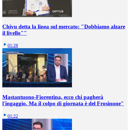
Chivu detta la linea sul mercato: "Dobbiamo alzare
il livello""
01:28
Mastantuono-Fiorentina, ecco chi pagherà
l'ingaggio. Ma il colpo di giornata è del Frosinone"
01:22