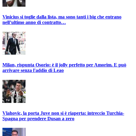
Vinicius si toglie dalla lista, ma sono tanti i big che entrano
nell’ultimo anno di contratto…
Milan, rispunta Osorio: è il jolly perfetto per Amorim. E può
arrivare senza l'addio di Leao
Vlahovic, la porta Juve non si è riaperta: intreccio Turchia-
Spagna per prendere Dusan a zero