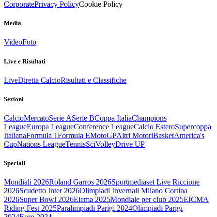
Corporate
Privacy Policy
Cookie Policy
Media
Video
Foto
Live e Risultati
Live
Diretta Calcio
Risultati e Classifiche
Sezioni
Calcio
Mercato
Serie A
Serie B
Coppa Italia
Champions
League
Europa League
Conference League
Calcio Estero
Supercoppa
Italiana
Formula 1
Formula E
MotoGP
Altri Motori
Basket
America's
Cup
Nations League
Tennis
Sci
Volley
Drive UP
Speciali
Mondiali 2026
Roland Garros 2026
Sportmediaset Live Riccione
2026
Scudetto Inter 2026
Olimpiadi Invernali Milano Cortina
2026
Super Bowl 2026
Eicma 2025
Mondiale per club 2025
EICMA
Riding Fest 2025
Paralimpiadi Parigi 2024
Olimpiadi Parigi
2024
Euro 2024