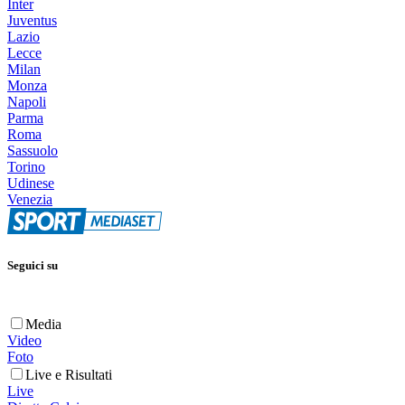
Inter
Juventus
Lazio
Lecce
Milan
Monza
Napoli
Parma
Roma
Sassuolo
Torino
Udinese
Venezia
Seguici su
Media
Video
Foto
Live e Risultati
Live