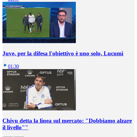
Juve, per la difesa l'obiettivo è uno solo, Lucumì
01:30
Chivu detta la linea sul mercato: "Dobbiamo alzare
il livello""