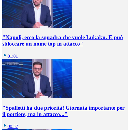
"Napoli, ecco la squadra che vuole Lukaku. E può
sbloccare un nome top in attacco"
01:01
"Spalletti ha due priorità! Giornata importante per
il portiere, ma in attacco..."
00:57