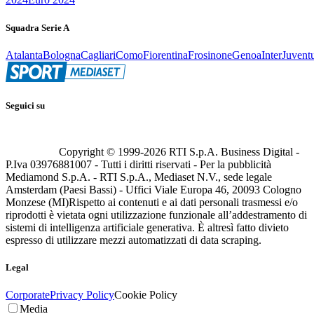
Squadra Serie A
Atalanta
Bologna
Cagliari
Como
Fiorentina
Frosinone
Genoa
Inter
Juvent
Seguici su
Copyright © 1999-
2026
RTI S.p.A. Business Digital -
P.Iva 03976881007 - Tutti i diritti riservati - Per la pubblicità
Mediamond S.p.A. - RTI S.p.A., Mediaset N.V., sede legale
Amsterdam (Paesi Bassi) - Uffici Viale Europa 46, 20093 Cologno
Monzese (MI)
Rispetto ai contenuti e ai dati personali trasmessi e/o
riprodotti è vietata ogni utilizzazione funzionale all’addestramento di
sistemi di intelligenza artificiale generativa. È altresì fatto divieto
espresso di utilizzare mezzi automatizzati di data scraping.
Legal
Corporate
Privacy Policy
Cookie Policy
Media