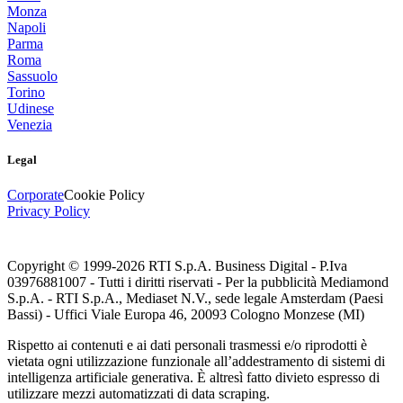
Monza
Napoli
Parma
Roma
Sassuolo
Torino
Udinese
Venezia
Legal
Corporate
Cookie Policy
Privacy Policy
Copyright © 1999-
2026
RTI S.p.A. Business Digital - P.Iva
03976881007 - Tutti i diritti riservati - Per la pubblicità Mediamond
S.p.A. - RTI S.p.A., Mediaset N.V., sede legale Amsterdam (Paesi
Bassi) - Uffici Viale Europa 46, 20093 Cologno Monzese (MI)
Rispetto ai contenuti e ai dati personali trasmessi e/o riprodotti è
vietata ogni utilizzazione funzionale all’addestramento di sistemi di
intelligenza artificiale generativa. È altresì fatto divieto espresso di
utilizzare mezzi automatizzati di data scraping.