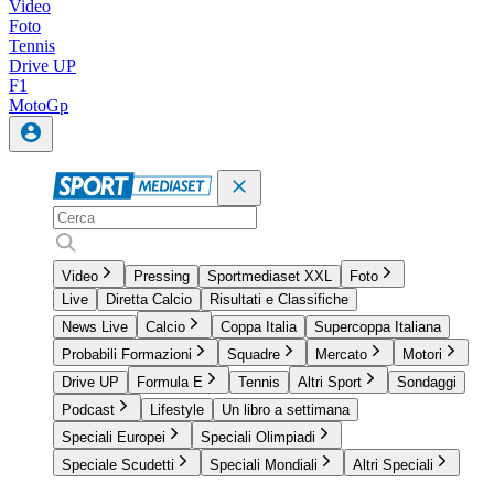
Video
Foto
Tennis
Drive UP
F1
MotoGp
Video
Pressing
Sportmediaset XXL
Foto
Live
Diretta Calcio
Risultati e Classifiche
News Live
Calcio
Coppa Italia
Supercoppa Italiana
Probabili Formazioni
Squadre
Mercato
Motori
Drive UP
Formula E
Tennis
Altri Sport
Sondaggi
Podcast
Lifestyle
Un libro a settimana
Speciali Europei
Speciali Olimpiadi
Speciale Scudetti
Speciali Mondiali
Altri Speciali