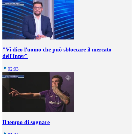
"Vi dico l'uomo che può sbloccare il mercato
dell'Inter"
02:03
Il tempo di sognare