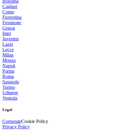
Bologna
Cagliari
Como
Fiorentina
Frosinone
Genoa
Inter
Juventus
Lazio
Lecce
Milan
Monza
Napoli
Parma
Roma
Sassuolo
Torino
Udinese
Venezia
Legal
Corporate
Cookie Policy
Privacy Policy