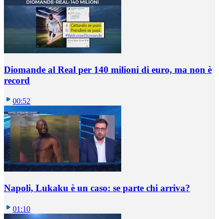
Diomande al Real per 140 milioni di euro, ma non è
record
00:52
Napoli, Lukaku è un caso: se parte chi arriva?
01:10