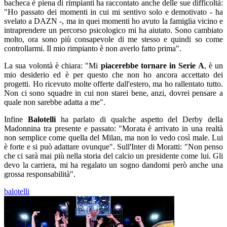
bacheca è piena di rimpianti ha raccontato anche delle sue difficoltà:
"Ho passato dei momenti in cui mi sentivo solo e demotivato - ha
svelato a DAZN -, ma in quei momenti ho avuto la famiglia vicino e
intraprendere un percorso psicologico mi ha aiutato. Sono cambiato
molto, ora sono più consapevole di me stesso e quindi so come
controllarmi. Il mio rimpianto è non averlo fatto prima".
La sua volontà è chiara: "Mi
piacerebbe tornare in Serie A
, è un
mio desiderio ed è per questo che non ho ancora accettato dei
progetti. Ho ricevuto molte offerte dall'estero, ma ho rallentato tutto.
Non ci sono squadre in cui non starei bene, anzi, dovrei pensare a
quale non sarebbe adatta a me".
Infine
Balotelli
ha parlato di qualche aspetto del Derby della
Madonnina tra presente e passato: "Morata è arrivato in una realtà
non semplice come quella del Milan, ma non lo vedo così male. Lui
è forte e si può adattare ovunque". Sull'Inter di Moratti: "Non penso
che ci sarà mai più nella storia del calcio un presidente come lui. Gli
devo la carriera, mi ha regalato un sogno dandomi però anche una
grossa responsabilità".
balotelli