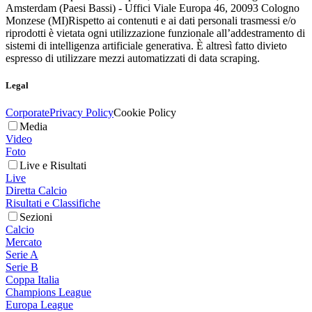
Amsterdam (Paesi Bassi) - Uffici Viale Europa 46, 20093 Cologno
Monzese (MI)
Rispetto ai contenuti e ai dati personali trasmessi e/o
riprodotti è vietata ogni utilizzazione funzionale all’addestramento di
sistemi di intelligenza artificiale generativa. È altresì fatto divieto
espresso di utilizzare mezzi automatizzati di data scraping.
Legal
Corporate
Privacy Policy
Cookie Policy
Media
Video
Foto
Live e Risultati
Live
Diretta Calcio
Risultati e Classifiche
Sezioni
Calcio
Mercato
Serie A
Serie B
Coppa Italia
Champions League
Europa League