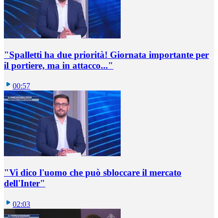
"Spalletti ha due priorità! Giornata importante per
il portiere, ma in attacco..."
00:57
"Vi dico l'uomo che può sbloccare il mercato
dell'Inter"
02:03