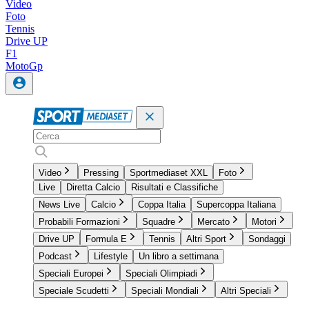
Video
Foto
Tennis
Drive UP
F1
MotoGp
Video
Pressing
Sportmediaset XXL
Foto
Live
Diretta Calcio
Risultati e Classifiche
News Live
Calcio
Coppa Italia
Supercoppa Italiana
Probabili Formazioni
Squadre
Mercato
Motori
Drive UP
Formula E
Tennis
Altri Sport
Sondaggi
Podcast
Lifestyle
Un libro a settimana
Speciali Europei
Speciali Olimpiadi
Speciale Scudetti
Speciali Mondiali
Altri Speciali