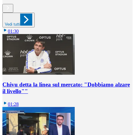
Vedi tutti
01:30
Chivu detta la linea sul mercato: "Dobbiamo alzare
il livello""
01:28