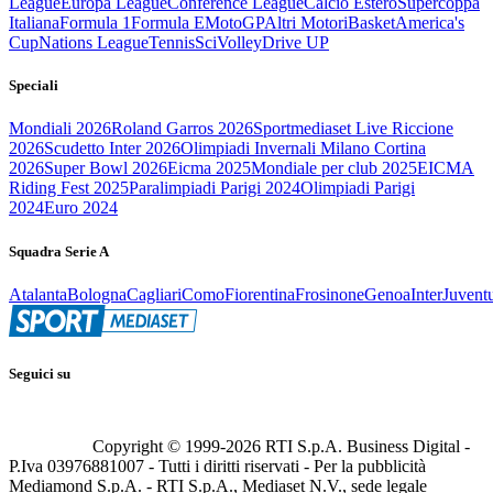
League
Europa League
Conference League
Calcio Estero
Supercoppa
Italiana
Formula 1
Formula E
MotoGP
Altri Motori
Basket
America's
Cup
Nations League
Tennis
Sci
Volley
Drive UP
Speciali
Mondiali 2026
Roland Garros 2026
Sportmediaset Live Riccione
2026
Scudetto Inter 2026
Olimpiadi Invernali Milano Cortina
2026
Super Bowl 2026
Eicma 2025
Mondiale per club 2025
EICMA
Riding Fest 2025
Paralimpiadi Parigi 2024
Olimpiadi Parigi
2024
Euro 2024
Squadra Serie A
Atalanta
Bologna
Cagliari
Como
Fiorentina
Frosinone
Genoa
Inter
Juvent
Seguici su
Copyright © 1999-
2026
RTI S.p.A. Business Digital -
P.Iva 03976881007 - Tutti i diritti riservati - Per la pubblicità
Mediamond S.p.A. - RTI S.p.A., Mediaset N.V., sede legale