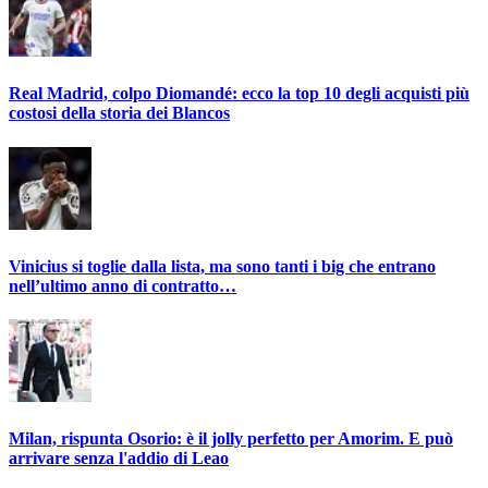
Real Madrid, colpo Diomandé: ecco la top 10 degli acquisti più
costosi della storia dei Blancos
Vinicius si toglie dalla lista, ma sono tanti i big che entrano
nell’ultimo anno di contratto…
Milan, rispunta Osorio: è il jolly perfetto per Amorim. E può
arrivare senza l'addio di Leao