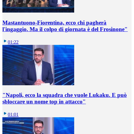
Mastantuono-Fiorentina, ecco chi pagherà
l'ingaggio. Ma il colpo di giornata è del Frosinone"
01:22
"Napoli, ecco la squadra che vuole Lukaku. E può
sbloccare un nome top in attacco"
01:01