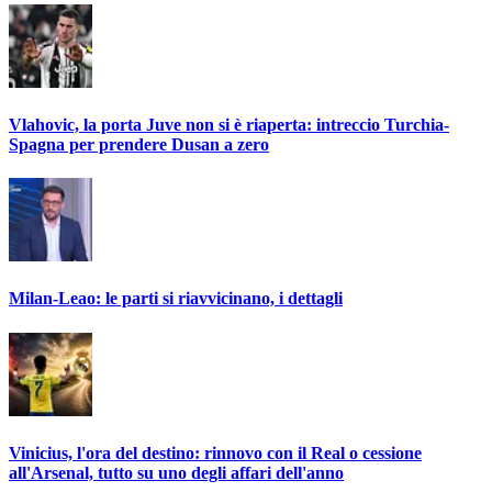
Vlahovic, la porta Juve non si è riaperta: intreccio Turchia-
Spagna per prendere Dusan a zero
Milan-Leao: le parti si riavvicinano, i dettagli
Vinicius, l'ora del destino: rinnovo con il Real o cessione
all'Arsenal, tutto su uno degli affari dell'anno