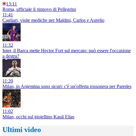
13:11
Roma, ufficiale il rinnovo di Pellegrini
11:41
Cagliari, visite mediche per Maldini, Carlos e Aurelio
11:32
Inter, il Barça mette Hector Fort sul mercato: può essere l'occasione
a destra?
11:20
Milan, in Argentina sono sicuri: c'è un'offerta rossonera per Paredes
11:02
Milan, occhi sul gioiellino Kauã Elias
Ultimi video