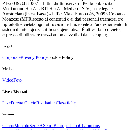
P.Iva 03976881007 - Tutti i diritti riservati - Per la pubblicità
Mediamond S.p.A. - RTI S.p.A., Mediaset N.V., sede legale
Amsterdam (Paesi Bassi) - Uffici Viale Europa 46, 20093 Cologno
Monzese (MI)
Rispetto ai contenuti e ai dati personali trasmessi e/o
riprodotti è vietata ogni utilizzazione funzionale all’addestramento di
sistemi di intelligenza artificiale generativa. È altresì fatto divieto
espresso di utilizzare mezzi automatizzati di data scraping.
Legal
Corporate
Privacy Policy
Cookie Policy
Media
Video
Foto
Live e Risultati
Live
Diretta Calcio
Risultati e Classifiche
Sezioni
Calcio
Mercato
Serie A
Serie B
Coppa Italia
Champions