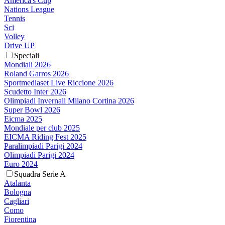
America's Cup
Nations League
Tennis
Sci
Volley
Drive UP
Speciali
Mondiali 2026
Roland Garros 2026
Sportmediaset Live Riccione 2026
Scudetto Inter 2026
Olimpiadi Invernali Milano Cortina 2026
Super Bowl 2026
Eicma 2025
Mondiale per club 2025
EICMA Riding Fest 2025
Paralimpiadi Parigi 2024
Olimpiadi Parigi 2024
Euro 2024
Squadra Serie A
Atalanta
Bologna
Cagliari
Como
Fiorentina