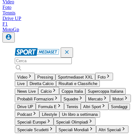
Video
Foto
Tennis
Drive UP
F1
MotoGp
Video
Pressing
Sportmediaset XXL
Foto
Live
Diretta Calcio
Risultati e Classifiche
News Live
Calcio
Coppa Italia
Supercoppa Italiana
Probabili Formazioni
Squadre
Mercato
Motori
Drive UP
Formula E
Tennis
Altri Sport
Sondaggi
Podcast
Lifestyle
Un libro a settimana
Speciali Europei
Speciali Olimpiadi
Speciale Scudetti
Speciali Mondiali
Altri Speciali