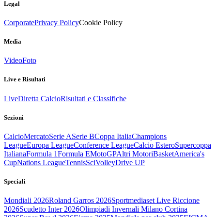
Legal
Corporate
Privacy Policy
Cookie Policy
Media
Video
Foto
Live e Risultati
Live
Diretta Calcio
Risultati e Classifiche
Sezioni
Calcio
Mercato
Serie A
Serie B
Coppa Italia
Champions
League
Europa League
Conference League
Calcio Estero
Supercoppa
Italiana
Formula 1
Formula E
MotoGP
Altri Motori
Basket
America's
Cup
Nations League
Tennis
Sci
Volley
Drive UP
Speciali
Mondiali 2026
Roland Garros 2026
Sportmediaset Live Riccione
2026
Scudetto Inter 2026
Olimpiadi Invernali Milano Cortina