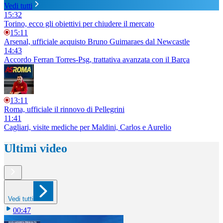
Vedi tutti
15:32
Torino, ecco gli obiettivi per chiudere il mercato
15:11
Arsenal, ufficiale acquisto Bruno Guimaraes dal Newcastle
14:43
Accordo Ferran Torres-Psg, trattativa avanzata con il Barça
13:11
Roma, ufficiale il rinnovo di Pellegrini
11:41
Cagliari, visite mediche per Maldini, Carlos e Aurelio
Ultimi video
Vedi tutti
00:47