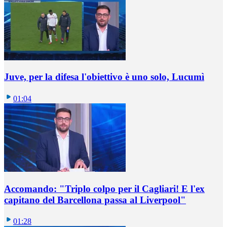
Juve, per la difesa l'obiettivo è uno solo, Lucumì
01:04
Accomando: "Triplo colpo per il Cagliari! E l'ex
capitano del Barcellona passa al Liverpool"
01:28