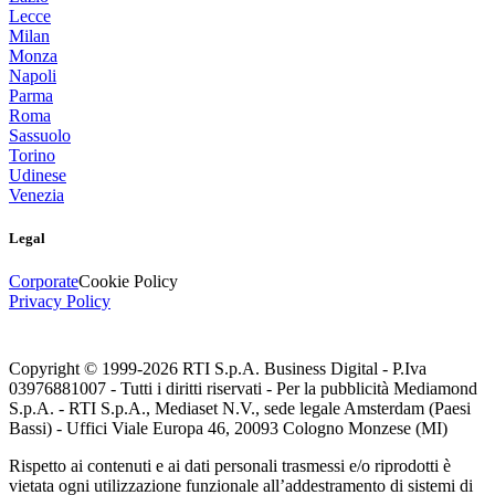
Lecce
Milan
Monza
Napoli
Parma
Roma
Sassuolo
Torino
Udinese
Venezia
Legal
Corporate
Cookie Policy
Privacy Policy
Copyright © 1999-
2026
RTI S.p.A. Business Digital - P.Iva
03976881007 - Tutti i diritti riservati - Per la pubblicità Mediamond
S.p.A. - RTI S.p.A., Mediaset N.V., sede legale Amsterdam (Paesi
Bassi) - Uffici Viale Europa 46, 20093 Cologno Monzese (MI)
Rispetto ai contenuti e ai dati personali trasmessi e/o riprodotti è
vietata ogni utilizzazione funzionale all’addestramento di sistemi di