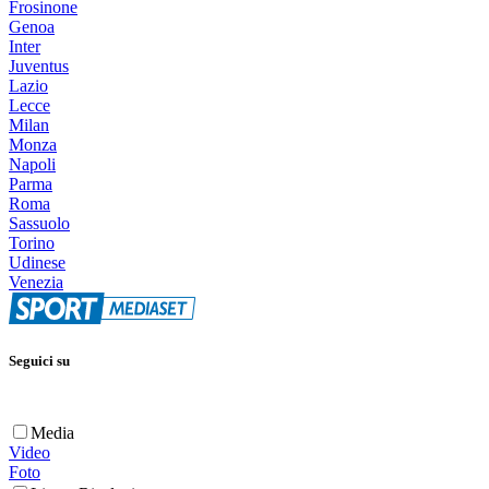
Frosinone
Genoa
Inter
Juventus
Lazio
Lecce
Milan
Monza
Napoli
Parma
Roma
Sassuolo
Torino
Udinese
Venezia
Seguici su
Media
Video
Foto