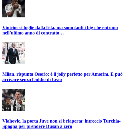
Vinicius si toglie dalla lista, ma sono tanti i big che entrano
nell’ultimo anno di contratto…
Milan, rispunta Osorio: è il jolly perfetto per Amorim. E può
arrivare senza l'addio di Leao
Vlahovic, la porta Juve non si è riaperta: intreccio Turchia-
Spagna per prendere Dusan a zero