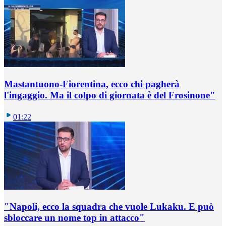
Mastantuono-Fiorentina, ecco chi pagherà
l'ingaggio. Ma il colpo di giornata è del Frosinone"
01:22
"Napoli, ecco la squadra che vuole Lukaku. E può
sbloccare un nome top in attacco"