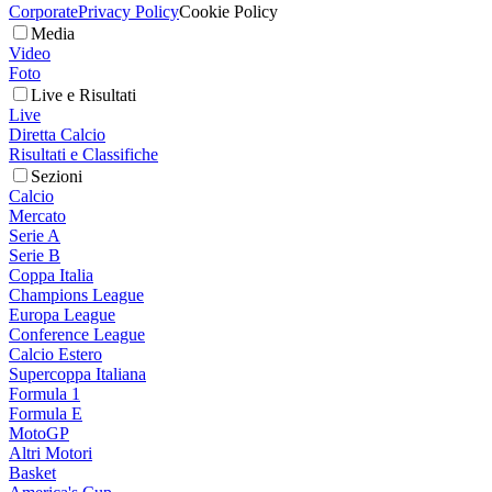
Corporate
Privacy Policy
Cookie Policy
Media
Video
Foto
Live e Risultati
Live
Diretta Calcio
Risultati e Classifiche
Sezioni
Calcio
Mercato
Serie A
Serie B
Coppa Italia
Champions League
Europa League
Conference League
Calcio Estero
Supercoppa Italiana
Formula 1
Formula E
MotoGP
Altri Motori
Basket