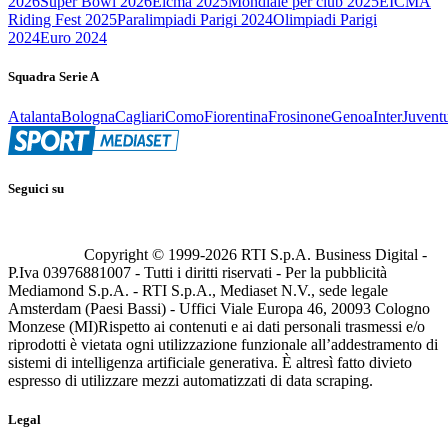
2026
Super Bowl 2026
Eicma 2025
Mondiale per club 2025
EICMA
Riding Fest 2025
Paralimpiadi Parigi 2024
Olimpiadi Parigi
2024
Euro 2024
Squadra Serie A
Atalanta
Bologna
Cagliari
Como
Fiorentina
Frosinone
Genoa
Inter
Juvent
Seguici su
Copyright © 1999-
2026
RTI S.p.A. Business Digital -
P.Iva 03976881007 - Tutti i diritti riservati - Per la pubblicità
Mediamond S.p.A. - RTI S.p.A., Mediaset N.V., sede legale
Amsterdam (Paesi Bassi) - Uffici Viale Europa 46, 20093 Cologno
Monzese (MI)
Rispetto ai contenuti e ai dati personali trasmessi e/o
riprodotti è vietata ogni utilizzazione funzionale all’addestramento di
sistemi di intelligenza artificiale generativa. È altresì fatto divieto
espresso di utilizzare mezzi automatizzati di data scraping.
Legal