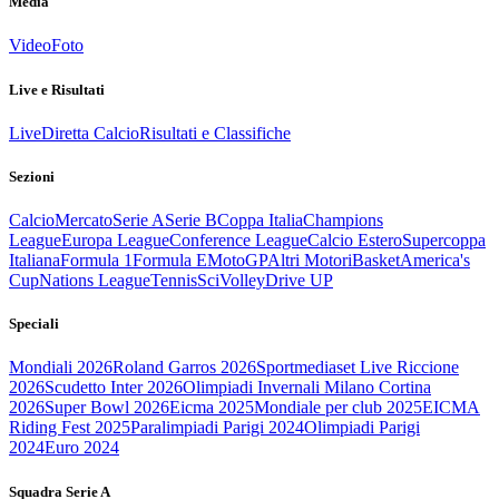
Media
Video
Foto
Live e Risultati
Live
Diretta Calcio
Risultati e Classifiche
Sezioni
Calcio
Mercato
Serie A
Serie B
Coppa Italia
Champions
League
Europa League
Conference League
Calcio Estero
Supercoppa
Italiana
Formula 1
Formula E
MotoGP
Altri Motori
Basket
America's
Cup
Nations League
Tennis
Sci
Volley
Drive UP
Speciali
Mondiali 2026
Roland Garros 2026
Sportmediaset Live Riccione
2026
Scudetto Inter 2026
Olimpiadi Invernali Milano Cortina
2026
Super Bowl 2026
Eicma 2025
Mondiale per club 2025
EICMA
Riding Fest 2025
Paralimpiadi Parigi 2024
Olimpiadi Parigi
2024
Euro 2024
Squadra Serie A