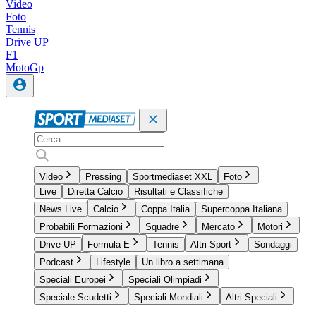
Video
Foto
Tennis
Drive UP
F1
MotoGp
Video
Pressing
Sportmediaset XXL
Foto
Live
Diretta Calcio
Risultati e Classifiche
News Live
Calcio
Coppa Italia
Supercoppa Italiana
Probabili Formazioni
Squadre
Mercato
Motori
Drive UP
Formula E
Tennis
Altri Sport
Sondaggi
Podcast
Lifestyle
Un libro a settimana
Speciali Europei
Speciali Olimpiadi
Speciale Scudetti
Speciali Mondiali
Altri Speciali