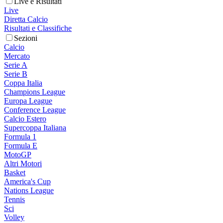
Live e Risultati
Live
Diretta Calcio
Risultati e Classifiche
Sezioni
Calcio
Mercato
Serie A
Serie B
Coppa Italia
Champions League
Europa League
Conference League
Calcio Estero
Supercoppa Italiana
Formula 1
Formula E
MotoGP
Altri Motori
Basket
America's Cup
Nations League
Tennis
Sci
Volley