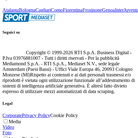
Atalanta
Bologna
Cagliari
Como
Fiorentina
Frosinone
Genoa
Inter
Juvent
Seguici su
Copyright © 1999-
2026
RTI S.p.A. Business Digital -
P.Iva 03976881007 - Tutti i diritti riservati - Per la pubblicità
Mediamond S.p.A. - RTI S.p.A., Mediaset N.V., sede legale
Amsterdam (Paesi Bassi) - Uffici Viale Europa 46, 20093 Cologno
Monzese (MI)
Rispetto ai contenuti e ai dati personali trasmessi e/o
riprodotti è vietata ogni utilizzazione funzionale all’addestramento di
sistemi di intelligenza artificiale generativa. È altresì fatto divieto
espresso di utilizzare mezzi automatizzati di data scraping.
Legal
Corporate
Privacy Policy
Cookie Policy
Media
Video
Foto