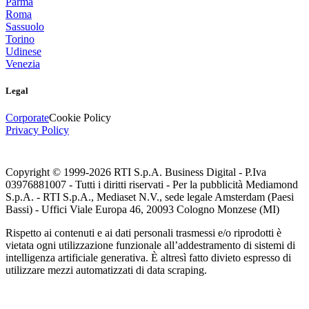
Parma
Roma
Sassuolo
Torino
Udinese
Venezia
Legal
Corporate
Cookie Policy
Privacy Policy
Copyright © 1999-
2026
RTI S.p.A. Business Digital - P.Iva
03976881007 - Tutti i diritti riservati - Per la pubblicità Mediamond
S.p.A. - RTI S.p.A., Mediaset N.V., sede legale Amsterdam (Paesi
Bassi) - Uffici Viale Europa 46, 20093 Cologno Monzese (MI)
Rispetto ai contenuti e ai dati personali trasmessi e/o riprodotti è
vietata ogni utilizzazione funzionale all’addestramento di sistemi di
intelligenza artificiale generativa. È altresì fatto divieto espresso di
utilizzare mezzi automatizzati di data scraping.