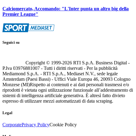
Calciomercato, Accomando: "L'Inter punta un altro big della
Premier League"
Seguici su
Copyright © 1999-
2026
RTI S.p.A. Business Digital -
P.Iva 03976881007 - Tutti i diritti riservati - Per la pubblicità
Mediamond S.p.A. - RTI S.p.A., Mediaset N.V., sede legale
Amsterdam (Paesi Bassi) - Uffici Viale Europa 46, 20093 Cologno
Monzese (MI)
Rispetto ai contenuti e ai dati personali trasmessi e/o
riprodotti è vietata ogni utilizzazione funzionale all’addestramento di
sistemi di intelligenza artificiale generativa. È altresì fatto divieto
espresso di utilizzare mezzi automatizzati di data scraping.
Legal
Corporate
Privacy Policy
Cookie Policy