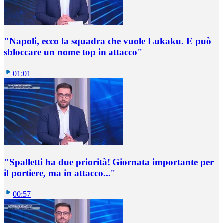
"Napoli, ecco la squadra che vuole Lukaku. E può
sbloccare un nome top in attacco"
01:01
"Spalletti ha due priorità! Giornata importante per
il portiere, ma in attacco..."
00:57