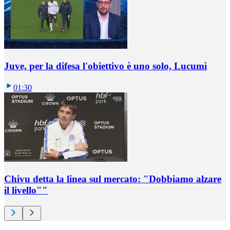
Juve, per la difesa l'obiettivo è uno solo, Lucumì
01:30
Chivu detta la linea sul mercato: "Dobbiamo alzare
il livello""