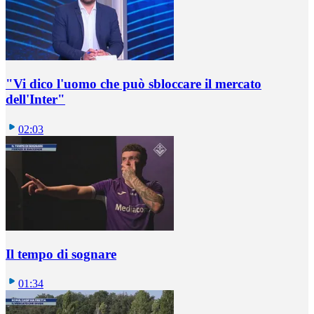
"Vi dico l'uomo che può sbloccare il mercato
dell'Inter"
02:03
Il tempo di sognare
01:34