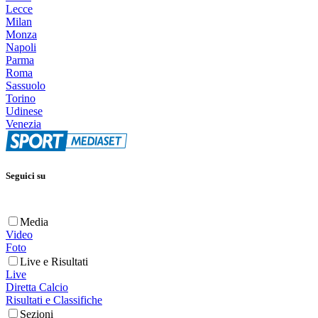
Lecce
Milan
Monza
Napoli
Parma
Roma
Sassuolo
Torino
Udinese
Venezia
Seguici su
Media
Video
Foto
Live e Risultati
Live
Diretta Calcio
Risultati e Classifiche
Sezioni