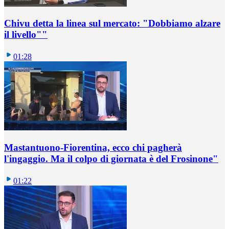
Chivu detta la linea sul mercato: "Dobbiamo alzare
il livello""
01:28
Mastantuono-Fiorentina, ecco chi pagherà
l'ingaggio. Ma il colpo di giornata è del Frosinone"
01:22