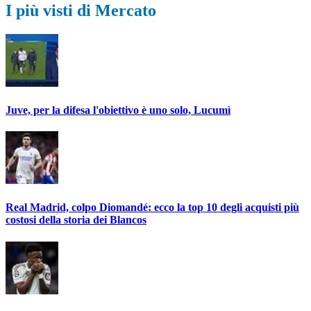
I più visti di Mercato
Juve, per la difesa l'obiettivo è uno solo, Lucumì
Real Madrid, colpo Diomandé: ecco la top 10 degli acquisti più
costosi della storia dei Blancos