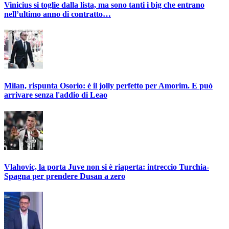
Vinicius si toglie dalla lista, ma sono tanti i big che entrano
nell’ultimo anno di contratto…
Milan, rispunta Osorio: è il jolly perfetto per Amorim. E può
arrivare senza l'addio di Leao
Vlahovic, la porta Juve non si è riaperta: intreccio Turchia-
Spagna per prendere Dusan a zero