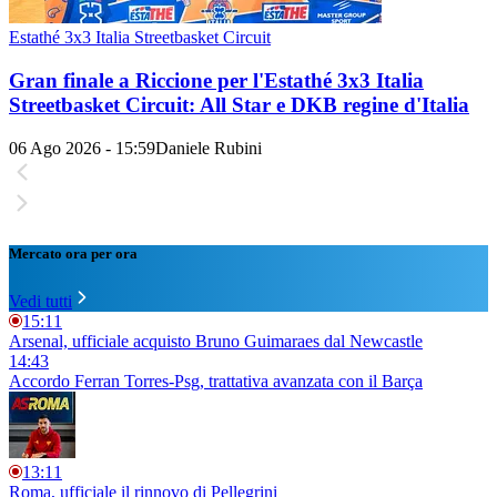
Estathé 3x3 Italia Streetbasket Circuit
Gran finale a Riccione per l'Estathé 3x3 Italia
Streetbasket Circuit: All Star e DKB regine d'Italia
06 Ago 2026 - 15:59
Daniele Rubini
Mercato ora per ora
Vedi tutti
15:11
Arsenal, ufficiale acquisto Bruno Guimaraes dal Newcastle
14:43
Accordo Ferran Torres-Psg, trattativa avanzata con il Barça
13:11
Roma, ufficiale il rinnovo di Pellegrini