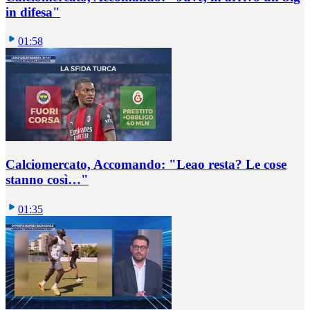
in difesa"
01:58
Calciomercato, Accomando: "Leao resta? Le cose
stanno così…"
01:35