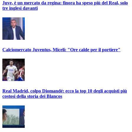
Juve, è un mercato da regina: finora ha speso più del Real, solo
tre inglesi davanti
Calciomercato Juventus, Miceli: "Ore calde per il portiere"
Real Madrid, colpo Diomandé: ecco la top 10 degli acquisti più
costosi della storia dei Blancos