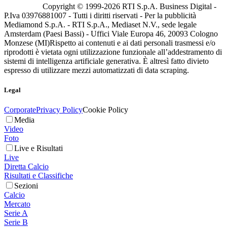
Copyright © 1999-
2026
RTI S.p.A. Business Digital -
P.Iva 03976881007 - Tutti i diritti riservati - Per la pubblicità
Mediamond S.p.A. - RTI S.p.A., Mediaset N.V., sede legale
Amsterdam (Paesi Bassi) - Uffici Viale Europa 46, 20093 Cologno
Monzese (MI)
Rispetto ai contenuti e ai dati personali trasmessi e/o
riprodotti è vietata ogni utilizzazione funzionale all’addestramento di
sistemi di intelligenza artificiale generativa. È altresì fatto divieto
espresso di utilizzare mezzi automatizzati di data scraping.
Legal
Corporate
Privacy Policy
Cookie Policy
Media
Video
Foto
Live e Risultati
Live
Diretta Calcio
Risultati e Classifiche
Sezioni
Calcio
Mercato
Serie A
Serie B