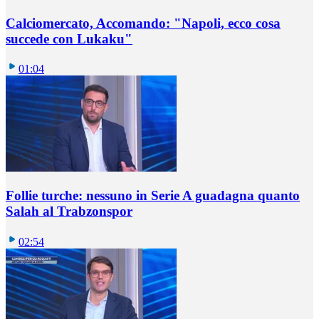
Calciomercato, Accomando: "Napoli, ecco cosa
succede con Lukaku"
01:04
Follie turche: nessuno in Serie A guadagna quanto
Salah al Trabzonspor
02:54