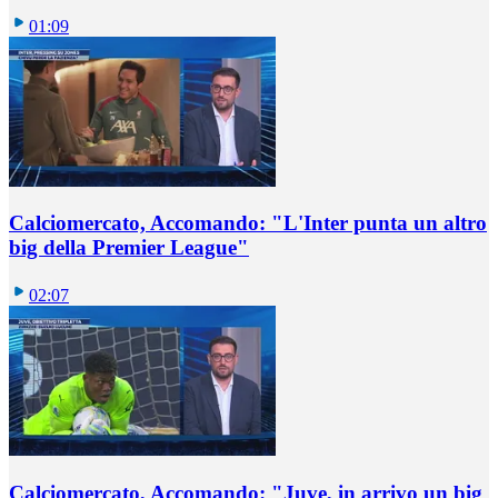
01:09
Calciomercato, Accomando: "L'Inter punta un altro
big della Premier League"
02:07
Calciomercato, Accomando: "Juve, in arrivo un big