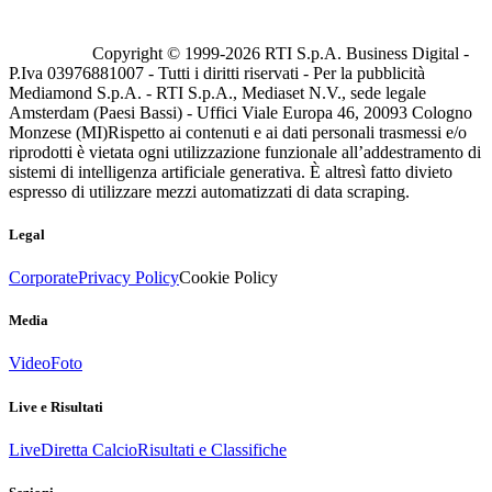
Copyright © 1999-
2026
RTI S.p.A. Business Digital -
P.Iva 03976881007 - Tutti i diritti riservati - Per la pubblicità
Mediamond S.p.A. - RTI S.p.A., Mediaset N.V., sede legale
Amsterdam (Paesi Bassi) - Uffici Viale Europa 46, 20093 Cologno
Monzese (MI)
Rispetto ai contenuti e ai dati personali trasmessi e/o
riprodotti è vietata ogni utilizzazione funzionale all’addestramento di
sistemi di intelligenza artificiale generativa. È altresì fatto divieto
espresso di utilizzare mezzi automatizzati di data scraping.
Legal
Corporate
Privacy Policy
Cookie Policy
Media
Video
Foto
Live e Risultati
Live
Diretta Calcio
Risultati e Classifiche