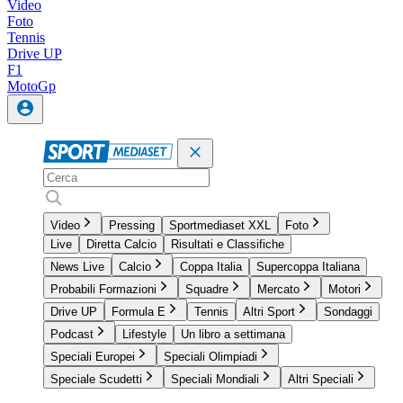
Video
Foto
Tennis
Drive UP
F1
MotoGp
Video
Pressing
Sportmediaset XXL
Foto
Live
Diretta Calcio
Risultati e Classifiche
News Live
Calcio
Coppa Italia
Supercoppa Italiana
Probabili Formazioni
Squadre
Mercato
Motori
Drive UP
Formula E
Tennis
Altri Sport
Sondaggi
Podcast
Lifestyle
Un libro a settimana
Speciali Europei
Speciali Olimpiadi
Speciale Scudetti
Speciali Mondiali
Altri Speciali