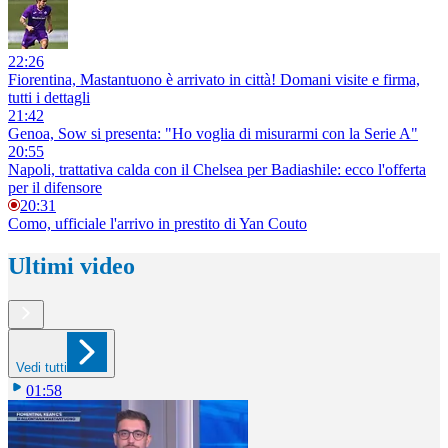
22:26
Fiorentina, Mastantuono è arrivato in città! Domani visite e firma,
tutti i dettagli
21:42
Genoa, Sow si presenta: "Ho voglia di misurarmi con la Serie A"
20:55
Napoli, trattativa calda con il Chelsea per Badiashile: ecco l'offerta
per il difensore
20:31
Como, ufficiale l'arrivo in prestito di Yan Couto
Ultimi video
Vedi tutti
01:58