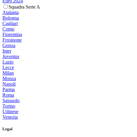
Euro 2024
Squadra Serie A
Atalanta
Bologna
Cagliari
Como
Fiorentina
Frosinone
Genoa
Inter
Juventus
Lazio
Lecce
Milan
Monza
Napoli
Parma
Roma
Sassuolo
Torino
Udinese
Venezia
Legal