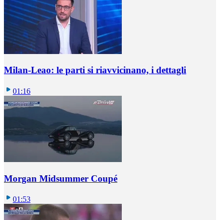
Milan-Leao: le parti si riavvicinano, i dettagli
01:16
Morgan Midsummer Coupé
01:53