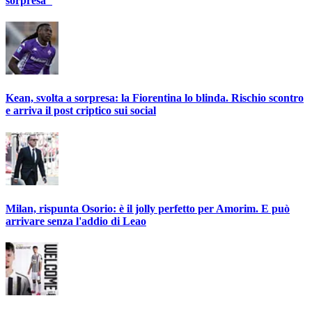
sorpresa"
Kean, svolta a sorpresa: la Fiorentina lo blinda. Rischio scontro
e arriva il post criptico sui social
Milan, rispunta Osorio: è il jolly perfetto per Amorim. E può
arrivare senza l'addio di Leao