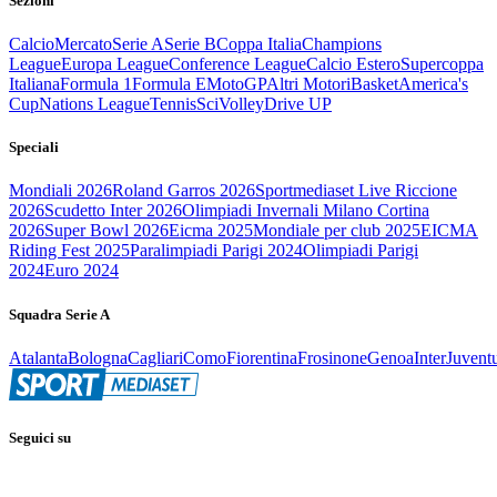
Sezioni
Calcio
Mercato
Serie A
Serie B
Coppa Italia
Champions
League
Europa League
Conference League
Calcio Estero
Supercoppa
Italiana
Formula 1
Formula E
MotoGP
Altri Motori
Basket
America's
Cup
Nations League
Tennis
Sci
Volley
Drive UP
Speciali
Mondiali 2026
Roland Garros 2026
Sportmediaset Live Riccione
2026
Scudetto Inter 2026
Olimpiadi Invernali Milano Cortina
2026
Super Bowl 2026
Eicma 2025
Mondiale per club 2025
EICMA
Riding Fest 2025
Paralimpiadi Parigi 2024
Olimpiadi Parigi
2024
Euro 2024
Squadra Serie A
Atalanta
Bologna
Cagliari
Como
Fiorentina
Frosinone
Genoa
Inter
Juvent
Seguici su