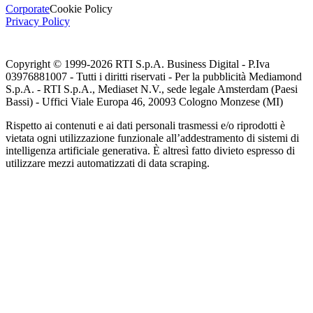
Corporate
Cookie Policy
Privacy Policy
Copyright © 1999-
2026
RTI S.p.A. Business Digital - P.Iva
03976881007 - Tutti i diritti riservati - Per la pubblicità Mediamond
S.p.A. - RTI S.p.A., Mediaset N.V., sede legale Amsterdam (Paesi
Bassi) - Uffici Viale Europa 46, 20093 Cologno Monzese (MI)
Rispetto ai contenuti e ai dati personali trasmessi e/o riprodotti è
vietata ogni utilizzazione funzionale all’addestramento di sistemi di
intelligenza artificiale generativa. È altresì fatto divieto espresso di
utilizzare mezzi automatizzati di data scraping.