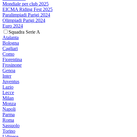
Mondiale per club 2025
EICMA Riding Fest 2025
Paralimpiadi Parigi 2024
Olimpiadi Parigi 2024
Euro 2024
Squadra Serie A
Atalanta
Bologna
Cagliari
Como
Fiorentina
Frosinone
Genoa
Inter
Juventus
Lazio
Lecce
Milan
Monza
Napoli
Parma
Roma
Sassuolo
Torino
Udinese