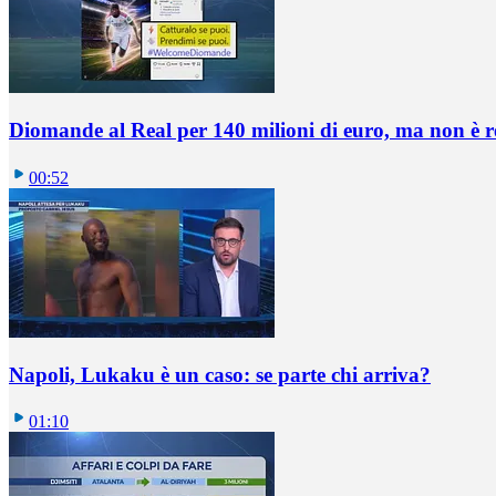
Diomande al Real per 140 milioni di euro, ma non è 
00:52
Napoli, Lukaku è un caso: se parte chi arriva?
01:10