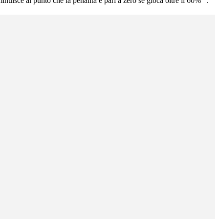
nuisce al punto che la penalità è pari a zero se gioca oltre il 60% ".