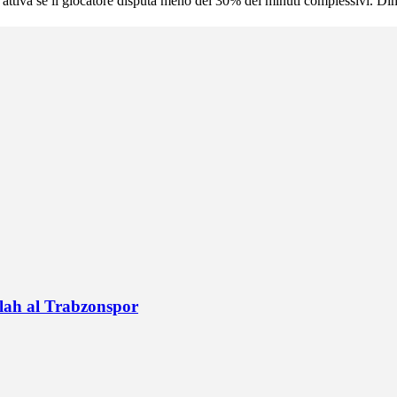
i attiva se il giocatore disputa meno del 30% dei minuti complessivi. Dimi
alah al Trabzonspor