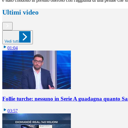
è stato condotto in prestito oneroso con l'aggiunta di una penale che s
Ultimi video
Vedi tutti
01:04
Follie turche: nessuno in Serie A guadagna quanto S
03:57