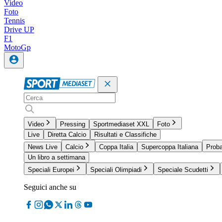
Video
Foto
Tennis
Drive UP
F1
MotoGp
Video
Pressing
Sportmediaset XXL
Foto
Live
Diretta Calcio
Risultati e Classifiche
News Live
Calcio
Coppa Italia
Supercoppa Italiana
Proba
Un libro a settimana
Speciali Europei
Speciali Olimpiadi
Speciale Scudetti
Seguici anche su