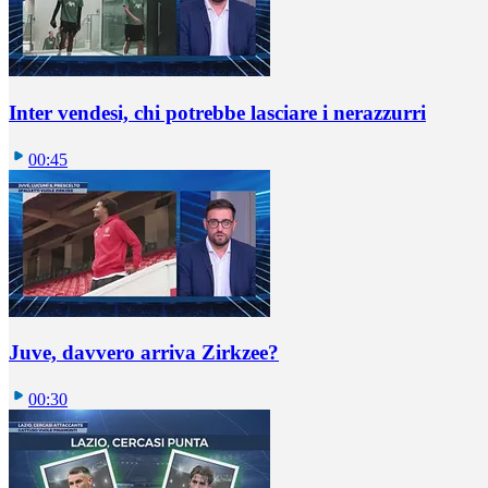
Inter vendesi, chi potrebbe lasciare i nerazzurri
00:45
Juve, davvero arriva Zirkzee?
00:30