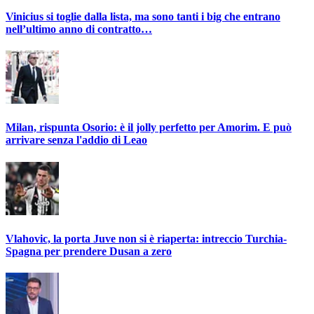
Vinicius si toglie dalla lista, ma sono tanti i big che entrano
nell’ultimo anno di contratto…
Milan, rispunta Osorio: è il jolly perfetto per Amorim. E può
arrivare senza l'addio di Leao
Vlahovic, la porta Juve non si è riaperta: intreccio Turchia-
Spagna per prendere Dusan a zero