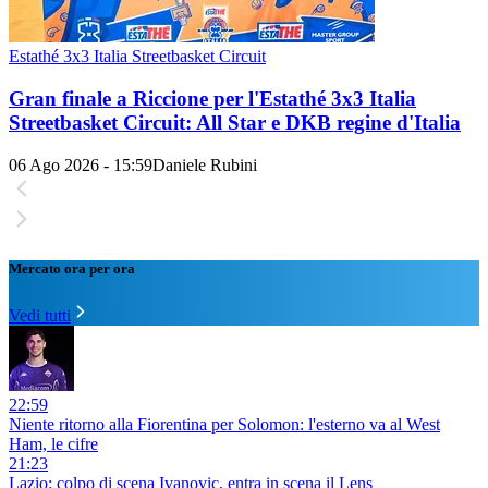
Estathé 3x3 Italia Streetbasket Circuit
Gran finale a Riccione per l'Estathé 3x3 Italia
Streetbasket Circuit: All Star e DKB regine d'Italia
06 Ago 2026 - 15:59
Daniele Rubini
Mercato ora per ora
Vedi tutti
22:59
Niente ritorno alla Fiorentina per Solomon: l'esterno va al West
Ham, le cifre
21:23
Lazio: colpo di scena Ivanovic, entra in scena il Lens