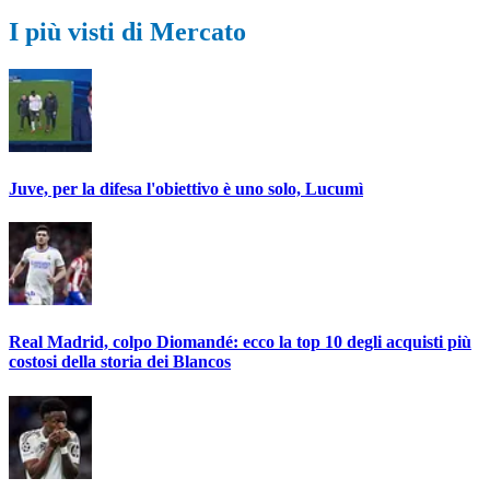
I più visti di Mercato
Juve, per la difesa l'obiettivo è uno solo, Lucumì
Real Madrid, colpo Diomandé: ecco la top 10 degli acquisti più
costosi della storia dei Blancos