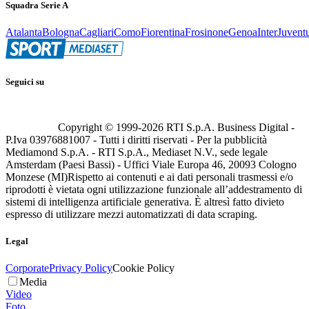
Squadra Serie A
Atalanta
Bologna
Cagliari
Como
Fiorentina
Frosinone
Genoa
Inter
Juvent
Seguici su
Copyright © 1999-
2026
RTI S.p.A. Business Digital -
P.Iva 03976881007 - Tutti i diritti riservati - Per la pubblicità
Mediamond S.p.A. - RTI S.p.A., Mediaset N.V., sede legale
Amsterdam (Paesi Bassi) - Uffici Viale Europa 46, 20093 Cologno
Monzese (MI)
Rispetto ai contenuti e ai dati personali trasmessi e/o
riprodotti è vietata ogni utilizzazione funzionale all’addestramento di
sistemi di intelligenza artificiale generativa. È altresì fatto divieto
espresso di utilizzare mezzi automatizzati di data scraping.
Legal
Corporate
Privacy Policy
Cookie Policy
Media
Video
Foto