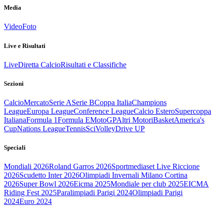
Media
Video
Foto
Live e Risultati
Live
Diretta Calcio
Risultati e Classifiche
Sezioni
Calcio
Mercato
Serie A
Serie B
Coppa Italia
Champions
League
Europa League
Conference League
Calcio Estero
Supercoppa
Italiana
Formula 1
Formula E
MotoGP
Altri Motori
Basket
America's
Cup
Nations League
Tennis
Sci
Volley
Drive UP
Speciali
Mondiali 2026
Roland Garros 2026
Sportmediaset Live Riccione
2026
Scudetto Inter 2026
Olimpiadi Invernali Milano Cortina
2026
Super Bowl 2026
Eicma 2025
Mondiale per club 2025
EICMA
Riding Fest 2025
Paralimpiadi Parigi 2024
Olimpiadi Parigi
2024
Euro 2024