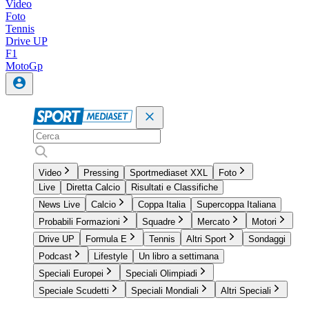
Video
Foto
Tennis
Drive UP
F1
MotoGp
Video
Pressing
Sportmediaset XXL
Foto
Live
Diretta Calcio
Risultati e Classifiche
News Live
Calcio
Coppa Italia
Supercoppa Italiana
Probabili Formazioni
Squadre
Mercato
Motori
Drive UP
Formula E
Tennis
Altri Sport
Sondaggi
Podcast
Lifestyle
Un libro a settimana
Speciali Europei
Speciali Olimpiadi
Speciale Scudetti
Speciali Mondiali
Altri Speciali