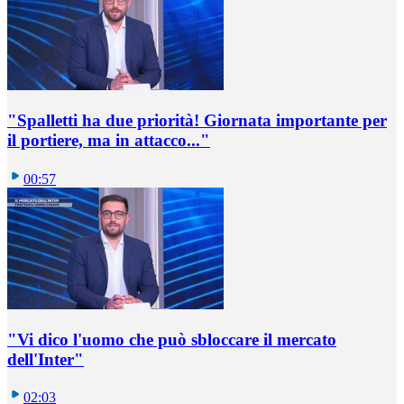
"Spalletti ha due priorità! Giornata importante per
il portiere, ma in attacco..."
00:57
"Vi dico l'uomo che può sbloccare il mercato
dell'Inter"
02:03