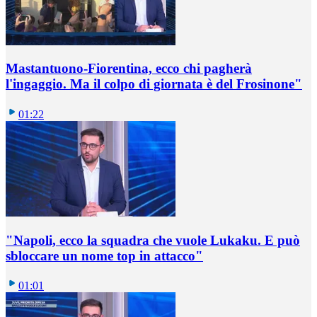
Mastantuono-Fiorentina, ecco chi pagherà
l'ingaggio. Ma il colpo di giornata è del Frosinone"
01:22
"Napoli, ecco la squadra che vuole Lukaku. E può
sbloccare un nome top in attacco"
01:01