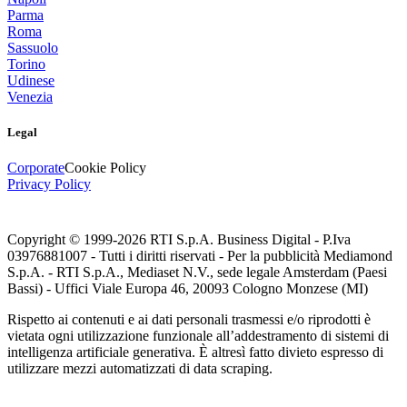
Parma
Roma
Sassuolo
Torino
Udinese
Venezia
Legal
Corporate
Cookie Policy
Privacy Policy
Copyright © 1999-
2026
RTI S.p.A. Business Digital - P.Iva
03976881007 - Tutti i diritti riservati - Per la pubblicità Mediamond
S.p.A. - RTI S.p.A., Mediaset N.V., sede legale Amsterdam (Paesi
Bassi) - Uffici Viale Europa 46, 20093 Cologno Monzese (MI)
Rispetto ai contenuti e ai dati personali trasmessi e/o riprodotti è
vietata ogni utilizzazione funzionale all’addestramento di sistemi di
intelligenza artificiale generativa. È altresì fatto divieto espresso di
utilizzare mezzi automatizzati di data scraping.