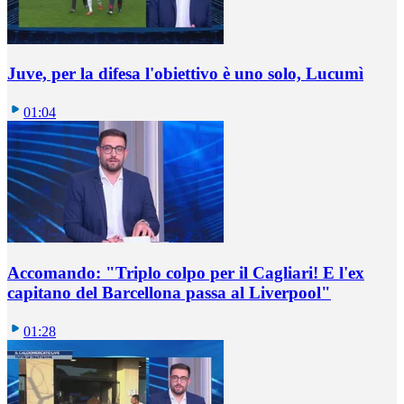
Juve, per la difesa l'obiettivo è uno solo, Lucumì
01:04
Accomando: "Triplo colpo per il Cagliari! E l'ex
capitano del Barcellona passa al Liverpool"
01:28