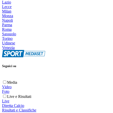
Lazio
Lecce
Milan
Monza
Napoli
Parma
Roma
Sassuolo
Torino
Udinese
Venezia
Seguici su
Media
Video
Foto
Live e Risultati
Live
Diretta Calcio
Risultati e Classifiche