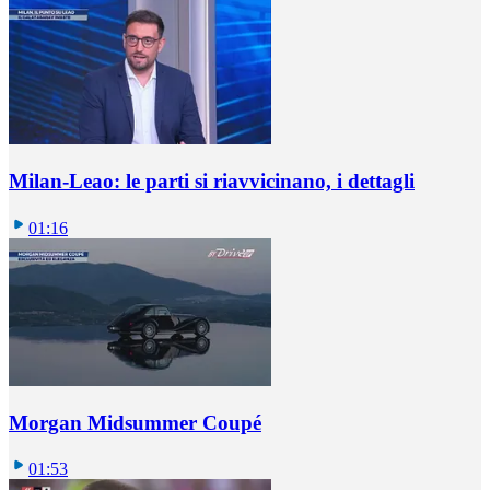
Milan-Leao: le parti si riavvicinano, i dettagli
01:16
Morgan Midsummer Coupé
01:53