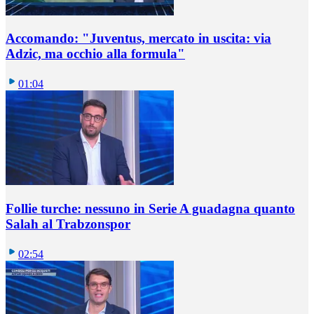
Accomando: "Juventus, mercato in uscita: via
Adzic, ma occhio alla formula"
01:04
Follie turche: nessuno in Serie A guadagna quanto
Salah al Trabzonspor
02:54