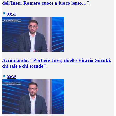
dell'Inter. Romero cuoce a fuoco lento…"
00:50
Accomando: "Portiere Juve, duello Vicario-Suzuki:
chi sale e chi scende"
00:36