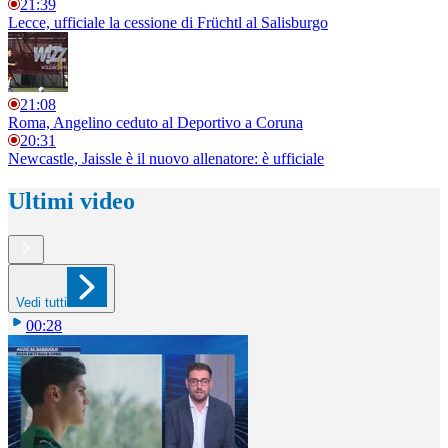
21:39
Lecce, ufficiale la cessione di Früchtl al Salisburgo
21:08
Roma, Angelino ceduto al Deportivo a Coruna
20:31
Newcastle, Jaissle è il nuovo allenatore: è ufficiale
Ultimi video
Vedi tutti
00:28