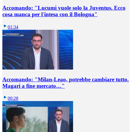
Accomando: "Lucumì vuole solo la Juventus. Ecco
cosa manca per l'intesa con il Bologna"
01:34
Accomando: "Milan-Leao, potrebbe cambiare tutto.
Magari a fine mercato…"
00:28