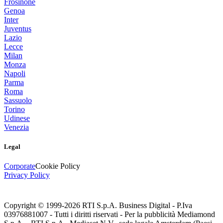
Frosinone
Genoa
Inter
Juventus
Lazio
Lecce
Milan
Monza
Napoli
Parma
Roma
Sassuolo
Torino
Udinese
Venezia
Legal
Corporate
Cookie Policy
Privacy Policy
Copyright © 1999-
2026
RTI S.p.A. Business Digital - P.Iva
03976881007 - Tutti i diritti riservati - Per la pubblicità Mediamond