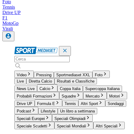
Foto
Tennis
Drive UP
F1
MotoGp
Virali
Video
Pressing
Sportmediaset XXL
Foto
Live
Diretta Calcio
Risultati e Classifiche
News Live
Calcio
Coppa Italia
Supercoppa Italiana
Probabili Formazioni
Squadre
Mercato
Motori
Drive UP
Formula E
Tennis
Altri Sport
Sondaggi
Podcast
Lifestyle
Un libro a settimana
Speciali Europei
Speciali Olimpiadi
Speciale Scudetti
Speciali Mondiali
Altri Speciali