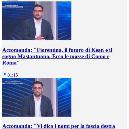
Accomando: "Fiorentina, il futuro di Kean e il
sogno Mastantuono. Ecco le mosse di Como e
Roma"
01:15
Accomando: "Vi dico i nomi per la fascia destra