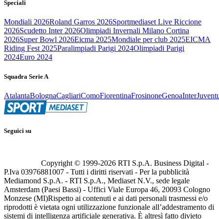
Speciali
Mondiali 2026
Roland Garros 2026
Sportmediaset Live Riccione
2026
Scudetto Inter 2026
Olimpiadi Invernali Milano Cortina
2026
Super Bowl 2026
Eicma 2025
Mondiale per club 2025
EICMA
Riding Fest 2025
Paralimpiadi Parigi 2024
Olimpiadi Parigi
2024
Euro 2024
Squadra Serie A
Atalanta
Bologna
Cagliari
Como
Fiorentina
Frosinone
Genoa
Inter
Juvent
Seguici su
Copyright © 1999-
2026
RTI S.p.A. Business Digital -
P.Iva 03976881007 - Tutti i diritti riservati - Per la pubblicità
Mediamond S.p.A. - RTI S.p.A., Mediaset N.V., sede legale
Amsterdam (Paesi Bassi) - Uffici Viale Europa 46, 20093 Cologno
Monzese (MI)
Rispetto ai contenuti e ai dati personali trasmessi e/o
riprodotti è vietata ogni utilizzazione funzionale all’addestramento di
sistemi di intelligenza artificiale generativa. È altresì fatto divieto