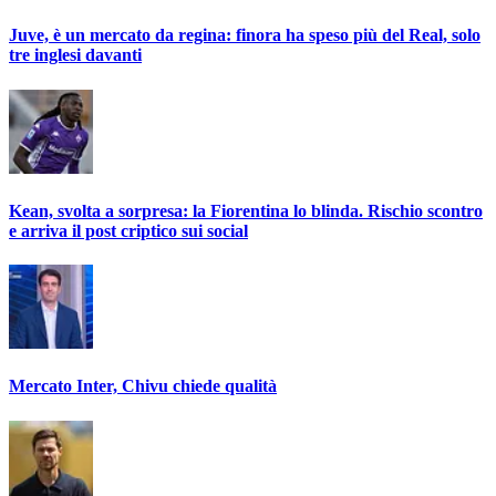
Juve, è un mercato da regina: finora ha speso più del Real, solo
tre inglesi davanti
Kean, svolta a sorpresa: la Fiorentina lo blinda. Rischio scontro
e arriva il post criptico sui social
Mercato Inter, Chivu chiede qualità