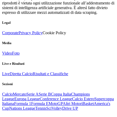
riprodotti è vietata ogni utilizzazione funzionale all’addestramento di
sistemi di intelligenza artificiale generativa. È altresì fatto divieto
espresso di utilizzare mezzi automatizzati di data scraping.
Legal
Corporate
Privacy Policy
Cookie Policy
Media
Video
Foto
Live e Risultati
Live
Diretta Calcio
Risultati e Classifiche
Sezioni
Calcio
Mercato
Serie A
Serie B
Coppa Italia
Champions
League
Europa League
Conference League
Calcio Estero
Supercoppa
Italiana
Formula 1
Formula E
MotoGP
Altri Motori
Basket
America's
Cup
Nations League
Tennis
Sci
Volley
Drive UP