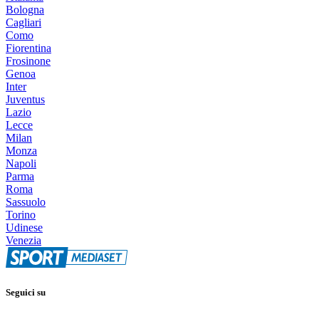
Bologna
Cagliari
Como
Fiorentina
Frosinone
Genoa
Inter
Juventus
Lazio
Lecce
Milan
Monza
Napoli
Parma
Roma
Sassuolo
Torino
Udinese
Venezia
Seguici su