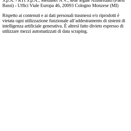
S.p.A. - RTI S.p.A., Mediaset N.V., sede legale Amsterdam (Paesi
Bassi) - Uffici Viale Europa 46, 20093 Cologno Monzese (MI)
Rispetto ai contenuti e ai dati personali trasmessi e/o riprodotti è
vietata ogni utilizzazione funzionale all’addestramento di sistemi di
intelligenza artificiale generativa. È altresì fatto divieto espresso di
utilizzare mezzi automatizzati di data scraping.