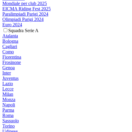
Mondiale per club 2025
EICMA Riding Fest 2025
Paralimpiadi Parigi 2024
Olimpiadi Parigi 2024
Euro 2024
Squadra Serie A
Atalanta
Bologna
Cagliari
Como
Fiorentina
Frosinone
Genoa
Inter
Juventus
Lazio
Lecce
Milan
Monza
Napoli
Parma
Roma
Sassuolo
Torino
Udinese