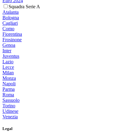
Euro 2024
Squadra Serie A
Atalanta
Bologna
Cagliari
Como
Fiorentina
Frosinone
Genoa
Inter
Juventus
Lazio
Lecce
Milan
Monza
Napoli
Parma
Roma
Sassuolo
Torino
Udinese
Venezia
Legal