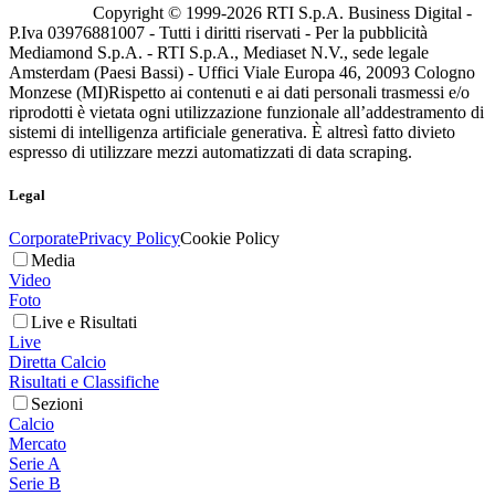
Copyright © 1999-
2026
RTI S.p.A. Business Digital -
P.Iva 03976881007 - Tutti i diritti riservati - Per la pubblicità
Mediamond S.p.A. - RTI S.p.A., Mediaset N.V., sede legale
Amsterdam (Paesi Bassi) - Uffici Viale Europa 46, 20093 Cologno
Monzese (MI)
Rispetto ai contenuti e ai dati personali trasmessi e/o
riprodotti è vietata ogni utilizzazione funzionale all’addestramento di
sistemi di intelligenza artificiale generativa. È altresì fatto divieto
espresso di utilizzare mezzi automatizzati di data scraping.
Legal
Corporate
Privacy Policy
Cookie Policy
Media
Video
Foto
Live e Risultati
Live
Diretta Calcio
Risultati e Classifiche
Sezioni
Calcio
Mercato
Serie A
Serie B