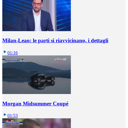
Milan-Leao: le parti si riavvicinano, i dettagli
01:16
Morgan Midsummer Coupé
01:53