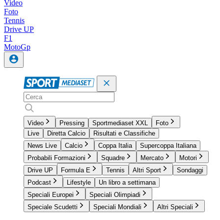
Video
Foto
Tennis
Drive UP
F1
MotoGp
Video
Pressing
Sportmediaset XXL
Foto
Live
Diretta Calcio
Risultati e Classifiche
News Live
Calcio
Coppa Italia
Supercoppa Italiana
Probabili Formazioni
Squadre
Mercato
Motori
Drive UP
Formula E
Tennis
Altri Sport
Sondaggi
Podcast
Lifestyle
Un libro a settimana
Speciali Europei
Speciali Olimpiadi
Speciale Scudetti
Speciali Mondiali
Altri Speciali