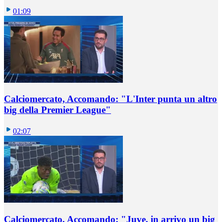
01:09
Calciomercato, Accomando: "L'Inter punta un altro
big della Premier League"
02:07
Calciomercato, Accomando: "Juve, in arrivo un big