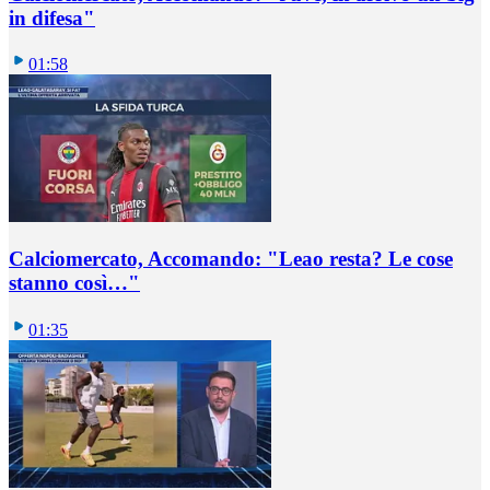
in difesa"
01:58
Calciomercato, Accomando: "Leao resta? Le cose
stanno così…"
01:35