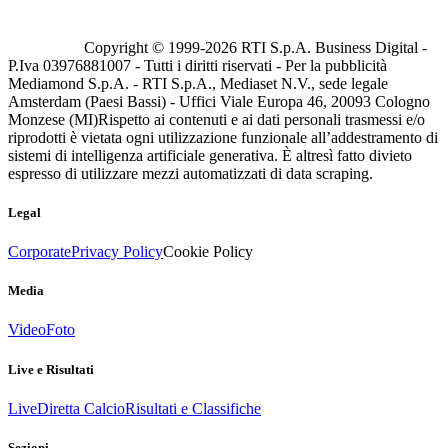
Copyright © 1999-
2026
RTI S.p.A. Business Digital -
P.Iva 03976881007 - Tutti i diritti riservati - Per la pubblicità
Mediamond S.p.A. - RTI S.p.A., Mediaset N.V., sede legale
Amsterdam (Paesi Bassi) - Uffici Viale Europa 46, 20093 Cologno
Monzese (MI)
Rispetto ai contenuti e ai dati personali trasmessi e/o
riprodotti è vietata ogni utilizzazione funzionale all’addestramento di
sistemi di intelligenza artificiale generativa. È altresì fatto divieto
espresso di utilizzare mezzi automatizzati di data scraping.
Legal
Corporate
Privacy Policy
Cookie Policy
Media
Video
Foto
Live e Risultati
Live
Diretta Calcio
Risultati e Classifiche
Sezioni