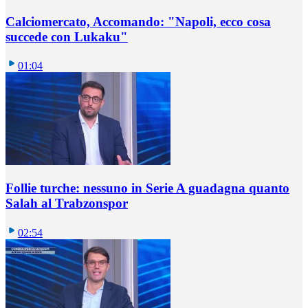
Calciomercato, Accomando: "Napoli, ecco cosa
succede con Lukaku"
01:04
Follie turche: nessuno in Serie A guadagna quanto
Salah al Trabzonspor
02:54