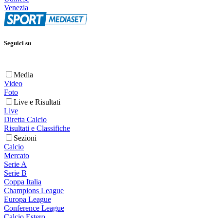
Venezia
Seguici su
Media
Video
Foto
Live e Risultati
Live
Diretta Calcio
Risultati e Classifiche
Sezioni
Calcio
Mercato
Serie A
Serie B
Coppa Italia
Champions League
Europa League
Conference League
Calcio Estero