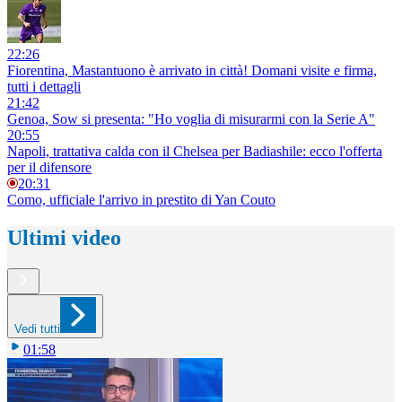
22:26
Fiorentina, Mastantuono è arrivato in città! Domani visite e firma,
tutti i dettagli
21:42
Genoa, Sow si presenta: "Ho voglia di misurarmi con la Serie A"
20:55
Napoli, trattativa calda con il Chelsea per Badiashile: ecco l'offerta
per il difensore
20:31
Como, ufficiale l'arrivo in prestito di Yan Couto
Ultimi video
Vedi tutti
01:58