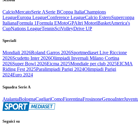
Calcio
Mercato
Serie A
Serie B
Coppa Italia
Champions
League
Europa League
Conference League
Calcio Estero
Supercoppa
Italiana
Formula 1
Formula E
MotoGP
Altri Motori
Basket
America's
Cup
Nations League
Tennis
Sci
Volley
Drive UP
Speciali
Mondiali 2026
Roland Garros 2026
Sportmediaset Live Riccione
2026
Scudetto Inter 2026
Olimpiadi Invernali Milano Cortina
2026
Super Bowl 2026
Eicma 2025
Mondiale per club 2025
EICMA
Riding Fest 2025
Paralimpiadi Parigi 2024
Olimpiadi Parigi
2024
Euro 2024
Squadra Serie A
Atalanta
Bologna
Cagliari
Como
Fiorentina
Frosinone
Genoa
Inter
Juvent
Seguici su