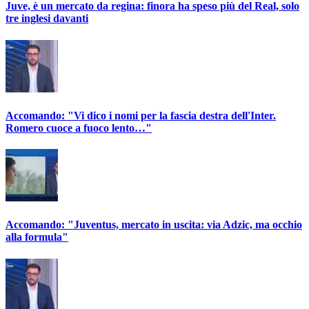
Juve, è un mercato da regina: finora ha speso più del Real, solo
tre inglesi davanti
Accomando: "Vi dico i nomi per la fascia destra dell'Inter.
Romero cuoce a fuoco lento…"
Accomando: "Juventus, mercato in uscita: via Adzic, ma occhio
alla formula"