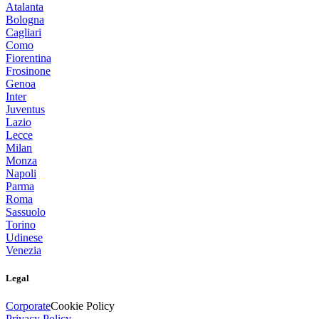
Atalanta
Bologna
Cagliari
Como
Fiorentina
Frosinone
Genoa
Inter
Juventus
Lazio
Lecce
Milan
Monza
Napoli
Parma
Roma
Sassuolo
Torino
Udinese
Venezia
Legal
Corporate
Cookie Policy
Privacy Policy