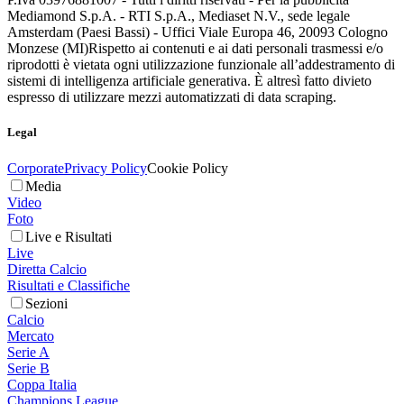
Mediamond S.p.A. - RTI S.p.A., Mediaset N.V., sede legale
Amsterdam (Paesi Bassi) - Uffici Viale Europa 46, 20093 Cologno
Monzese (MI)
Rispetto ai contenuti e ai dati personali trasmessi e/o
riprodotti è vietata ogni utilizzazione funzionale all’addestramento di
sistemi di intelligenza artificiale generativa. È altresì fatto divieto
espresso di utilizzare mezzi automatizzati di data scraping.
Legal
Corporate
Privacy Policy
Cookie Policy
Media
Video
Foto
Live e Risultati
Live
Diretta Calcio
Risultati e Classifiche
Sezioni
Calcio
Mercato
Serie A
Serie B
Coppa Italia
Champions League