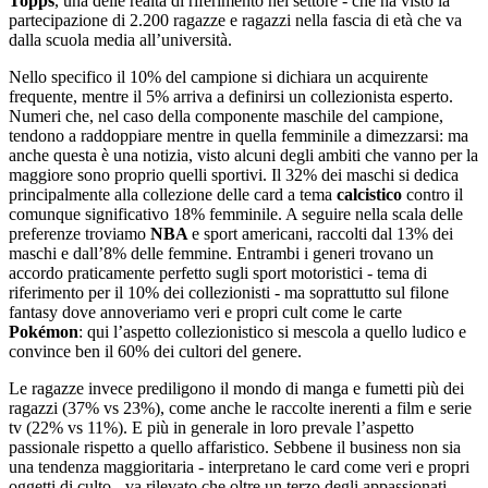
Topps
, una delle realtà di riferimento nel settore - che ha visto la
partecipazione di 2.200 ragazze e ragazzi nella fascia di età che va
dalla scuola media all’università.
Nello specifico il 10% del campione si dichiara un acquirente
frequente, mentre il 5% arriva a definirsi un collezionista esperto.
Numeri che, nel caso della componente maschile del campione,
tendono a raddoppiare mentre in quella femminile a dimezzarsi: ma
anche questa è una notizia, visto alcuni degli ambiti che vanno per la
maggiore sono proprio quelli sportivi. Il 32% dei maschi si dedica
principalmente alla collezione delle card a tema
calcistico
contro il
comunque significativo 18% femminile. A seguire nella scala delle
preferenze troviamo
NBA
e sport americani, raccolti dal 13% dei
maschi e dall’8% delle femmine. Entrambi i generi trovano un
accordo praticamente perfetto sugli sport motoristici - tema di
riferimento per il 10% dei collezionisti - ma soprattutto sul filone
fantasy dove annoveriamo veri e propri cult come le carte
Pokémon
: qui l’aspetto collezionistico si mescola a quello ludico e
convince ben il 60% dei cultori del genere.
Le ragazze invece prediligono il mondo di manga e fumetti più dei
ragazzi (37% vs 23%), come anche le raccolte inerenti a film e serie
tv (22% vs 11%). E più in generale in loro prevale l’aspetto
passionale rispetto a quello affaristico. Sebbene il business non sia
una tendenza maggioritaria - interpretano le card come veri e propri
oggetti di culto - va rilevato che oltre un terzo degli appassionati