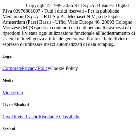
Copyright © 1999-
2026
RTI S.p.A. Business Digital -
P.Iva 03976881007 - Tutti i diritti riservati - Per la pubblicità
Mediamond S.p.A. - RTI S.p.A., Mediaset N.V., sede legale
Amsterdam (Paesi Bassi) - Uffici Viale Europa 46, 20093 Cologno
Monzese (MI)
Rispetto ai contenuti e ai dati personali trasmessi e/o
riprodotti è vietata ogni utilizzazione funzionale all’addestramento di
sistemi di intelligenza artificiale generativa. È altresì fatto divieto
espresso di utilizzare mezzi automatizzati di data scraping.
Legal
Corporate
Privacy Policy
Cookie Policy
Media
Video
Foto
Live e Risultati
Live
Diretta Calcio
Risultati e Classifiche
Sezioni