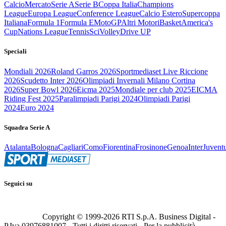
Calcio
Mercato
Serie A
Serie B
Coppa Italia
Champions
League
Europa League
Conference League
Calcio Estero
Supercoppa
Italiana
Formula 1
Formula E
MotoGP
Altri Motori
Basket
America's
Cup
Nations League
Tennis
Sci
Volley
Drive UP
Speciali
Mondiali 2026
Roland Garros 2026
Sportmediaset Live Riccione
2026
Scudetto Inter 2026
Olimpiadi Invernali Milano Cortina
2026
Super Bowl 2026
Eicma 2025
Mondiale per club 2025
EICMA
Riding Fest 2025
Paralimpiadi Parigi 2024
Olimpiadi Parigi
2024
Euro 2024
Squadra Serie A
Atalanta
Bologna
Cagliari
Como
Fiorentina
Frosinone
Genoa
Inter
Juvent
Seguici su
Copyright © 1999-
2026
RTI S.p.A. Business Digital -
P.Iva 03976881007 - Tutti i diritti riservati - Per la pubblicità