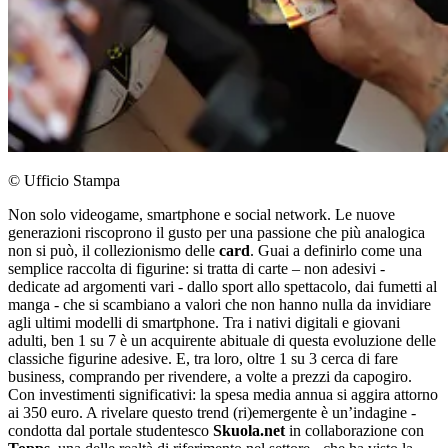
© Ufficio Stampa
Non solo videogame, smartphone e social network. Le nuove
generazioni riscoprono il gusto per una passione che più analogica
non si può, il collezionismo delle
card
. Guai a definirlo come una
semplice raccolta di figurine: si tratta di carte – non adesivi -
dedicate ad argomenti vari - dallo sport allo spettacolo, dai fumetti al
manga - che si scambiano a valori che non hanno nulla da invidiare
agli ultimi modelli di smartphone. Tra i nativi digitali e giovani
adulti, ben 1 su 7 è un acquirente abituale di questa evoluzione delle
classiche figurine adesive. E, tra loro, oltre 1 su 3 cerca di fare
business, comprando per rivendere, a volte a prezzi da capogiro.
Con investimenti significativi: la spesa media annua si aggira attorno
ai 350 euro. A rivelare questo trend (ri)emergente è un’indagine -
condotta dal portale studentesco
Skuola.net
in collaborazione con