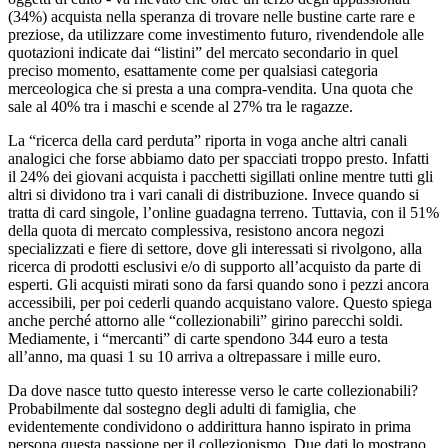
(34%) acquista nella speranza di trovare nelle bustine carte rare e
preziose, da utilizzare come investimento futuro, rivendendole alle
quotazioni indicate dai “listini” del mercato secondario in quel
preciso momento, esattamente come per qualsiasi categoria
merceologica che si presta a una compra-vendita. Una quota che
sale al 40% tra i maschi e scende al 27% tra le ragazze.
La “ricerca della card perduta” riporta in voga anche altri canali
analogici che forse abbiamo dato per spacciati troppo presto. Infatti
il 24% dei giovani acquista i pacchetti sigillati online mentre tutti gli
altri si dividono tra i vari canali di distribuzione. Invece quando si
tratta di card singole, l’online guadagna terreno. Tuttavia, con il 51%
della quota di mercato complessiva, resistono ancora negozi
specializzati e fiere di settore, dove gli interessati si rivolgono, alla
ricerca di prodotti esclusivi e/o di supporto all’acquisto da parte di
esperti. Gli acquisti mirati sono da farsi quando sono i pezzi ancora
accessibili, per poi cederli quando acquistano valore. Questo spiega
anche perché attorno alle “collezionabili” girino parecchi soldi.
Mediamente, i “mercanti” di carte spendono 344 euro a testa
all’anno, ma quasi 1 su 10 arriva a oltrepassare i mille euro.
Da dove nasce tutto questo interesse verso le carte collezionabili?
Probabilmente dal sostegno degli adulti di famiglia, che
evidentemente condividono o addirittura hanno ispirato in prima
persona questa passione per il collezionismo. Due dati lo mostrano