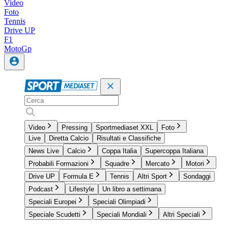
Video
Foto
Tennis
Drive UP
F1
MotoGp
Video
Pressing
Sportmediaset XXL
Foto
Live
Diretta Calcio
Risultati e Classifiche
News Live
Calcio
Coppa Italia
Supercoppa Italiana
Probabili Formazioni
Squadre
Mercato
Motori
Drive UP
Formula E
Tennis
Altri Sport
Sondaggi
Podcast
Lifestyle
Un libro a settimana
Speciali Europei
Speciali Olimpiadi
Speciale Scudetti
Speciali Mondiali
Altri Speciali