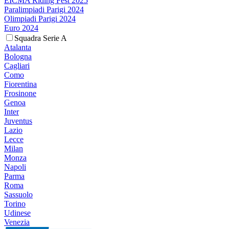
EICMA Riding Fest 2025
Paralimpiadi Parigi 2024
Olimpiadi Parigi 2024
Euro 2024
Squadra Serie A
Atalanta
Bologna
Cagliari
Como
Fiorentina
Frosinone
Genoa
Inter
Juventus
Lazio
Lecce
Milan
Monza
Napoli
Parma
Roma
Sassuolo
Torino
Udinese
Venezia